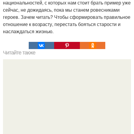
национальностей, с которых нам стоит брать пример уже
сейчас, не дожидаясь, пока мы станем ровесниками
героев. Зачем читать? Чтобы сформировать правильное
отношение к возрасту, перестать бояться старости и
наслаждаться жизнью.
Читайте также
Эффект рингельмана. В 1927 году была проведена
серия очень любопытных экспериментов, результат
которых сейчас не часто вспоминают.