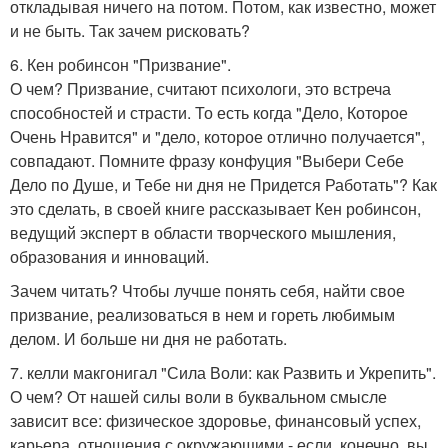
откладывая ничего на потом. Потом, как известно, может
и не быть. Так зачем рисковать?
6. Кен робинсон "Призвание".
О чем? Призвание, считают психологи, это встреча
способностей и страсти. То есть когда "Дело, Которое
Очень Нравится" и "дело, которое отлично получается",
совпадают. Помните фразу конфуция "Выбери Себе
Дело по Душе, и Тебе ни дня не Придется Работать"? Как
это сделать, в своей книге рассказывает Кен робинсон,
ведущий эксперт в области творческого мышления,
образования и инноваций.
Зачем читать? Чтобы лучше понять себя, найти свое
призвание, реализоваться в нем и гореть любимым
делом. И больше ни дня не работать.
7. келли макгонигал "Сила Воли: как Развить и Укрепить".
О чем? От нашей силы воли в буквальном смысле
зависит все: физическое здоровье, финансовый успех,
карьера, отношения с окружающими - если, конечно, вы