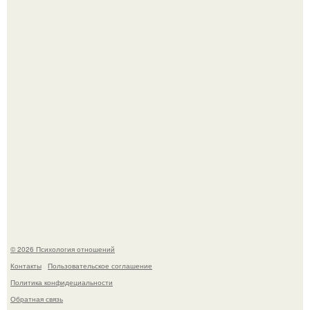
членом королевской семьи, потому что именно эта
работа "Убила его Мать" - принцессу Диану.
Зачатие - это не случайность: яйцеклетка сама выбирает
сперматозоид.
© 2026 Психология отношений
Контакты
Пользовательское соглашение
Политика конфидециальности
Обратная связь