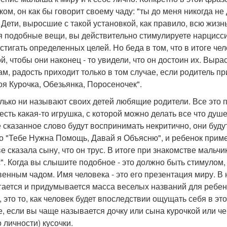
ком, он как бы говорит своему чаду: "ты до меня никогда не
. Дети, выросшие с такой установкой, как правило, всю жизн
я подобные вещи, вы действительно стимулируете нарцисси
остигать определенных целей. Но беда в том, что в итоге че
ой, чтобы они наконец - то увидели, что он достоин их. Выра
ам, радость приходит только в том случае, если родитель пр
оя Курочка, Обезьянка, Поросеночек".
олько ни называют своих детей любящие родители. Все это 
а есть какая-то игрушка, с которой можно делать все что ду
 сказанное слово будут воспринимать некритично, они будут
о "Тебе Нужна Помощь, Давай я Объясню", и ребенок приме
е сказала сыну, что он трус. В итоге при знакомстве мальч
с". Когда вы слышите подобное - это должно быть стимулом,
венным чадом. Имя человека - это его презентация миру. В 
гается и придумывается масса веселых названий для ребенк
, это то, как человек будет впоследствии ощущать себя в это
е, если вы чаще называется дочку или сына курочкой или че
о личности) кусочки.