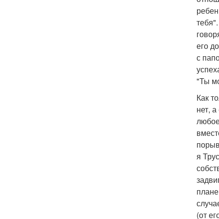
ребен
тебя"
говор
его д
с пап
успех
"Ты м
Как т
нет, 
любое
вмест
порыв
я Тру
собст
задви
плане
случа
(от ег