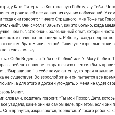
отри, у Кати Пятерка за Контрольную Работу, а у Тебя - Четв
инство родителей все делают из лучших побуждений. У сами
 и тогда они говорят: "Ничего Страшного, мне Тоже так Гово
ательный". Они смогли "Забыть", как это больно, когда мама
лучше, чем ты". Это очень болезненный опыт, который часто
они потом начинают ненавидеть. Ребенку всегда неприятно, 
лассником, братом или сестрой. Такие уже взрослые люди в
 не в свою пользу.
ты так Себя Ведешь, я Тебя не Люблю" или "я Могу Любить 
фразы ребенок начинает стараться изо всех сил быть правил
ия, "Выращивает" в себе некую антенну, которая угадывает
ка не существует. Во взрослой жизни он пытается все время 
любили, а для этого я должен угождать. У меня не будет сво
озорь Меня".
ми словами, родитель говорит: "Ты мой Позор". Дети, котор
 все увидели, какие они на самом деле, при этом, если они п
ь. Они прячутся, закрываются, теряются. У такого ребенка к