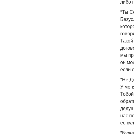
либо 
"Ты С
Безус
котор
говор
Такой
догов
мы пр
он мо
если 
"Не Д
У мен
Тобой
обрат
дедуш
нас п
ее кул
"Буде