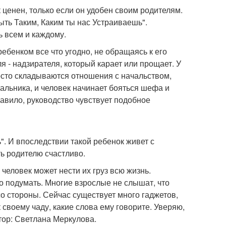
к ценен, только если он удобен своим родителям.
ыть Таким, Каким ты нас Устраиваешь".
ь всем и каждому.
ребенком все что угодно, не обращаясь к его
я - надзирателя, который карает или прощает. У
осто складываются отношения с начальством,
чальника, и человек начинает бояться шефа и
правило, руководство чувствует подобное
". И впоследствии такой ребенок живет с
ть родителю счастливо.
еловек может нести их груз всю жизнь.
о подумать. Многие взрослые не слышат, что
со стороны. Сейчас существует много гаджетов,
 своему чаду, какие слова ему говорите. Уверяю,
тор: Светлана Меркулова.