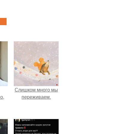
Слишком много мы
о,
пеpеживаем.