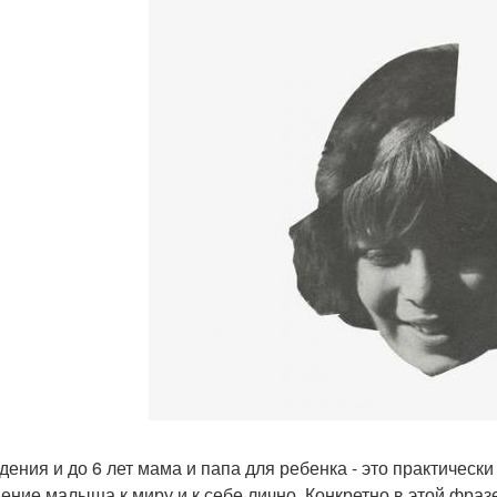
дения и до 6 лет мама и папа для ребенка - это практическ
ение малыша к миру и к себе лично. Конкретно в этой фраз