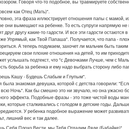
позором. Говоря что-то подобное, вы травмируете собстве
овсем как Отец (Мать)".
ловно, эта фраза иллюстрирует отношения папы с мамой, и
ое они вымещают на ребенке. То есть супруги напрямую не
ят друг другу какие-то гадости. И все эти гадости остаются 
 же Упрямый, как Твой Папаша". Получается, что папа - пл
ориться. А теперь подумаем, захочет ли мальчик быть таки
оецируем свои плохие отношения на детей, то им приходится
жет услышать подтекст, что "с Девочками Лучше, чем с Мал
есть борьба за ребенка и ему надо выбрать сторону либо п
оешь Кашу - Будешь Слабым и Глупым".
я была знакомая девушка, которой с детства говорили: "Есл
 всю Ночь". Как бы смешно это ни звучало, но она ужасно б
ного эффекта. Подобные фразы - это тоже чистой воды ман
ки, которые сталкивались с голодом в детские годы. Дальш
ередаются. У ребенка подобное выражение может развивать
ьт, лишний вес и так далее.
шь Себя Плохо Вести, мы Тебя Отдадим Дяде (Бабайке)".