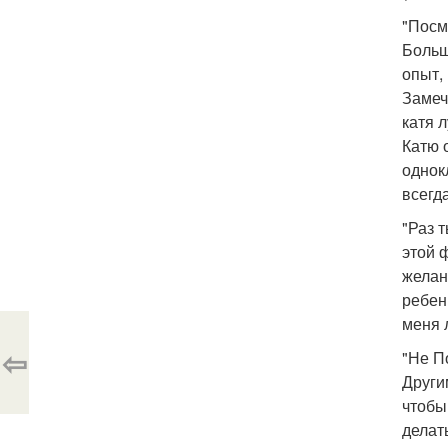
"Посм
Больш
опыт,
Замеч
катя 
Катю 
однок
всегда
"Раз 
этой 
желан
ребен
меня 
⇦
"Не П
Други
чтобы
делат