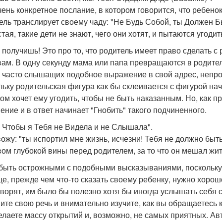
чень конкретное послание, в котором говорится, что ребено
ель транслирует своему чаду: "Не Будь Собой, ты Должен Б
тая, такие дети не знают, чего они хотят, и пытаются угодит
 получишь! Это про то, что родитель имеет право сделать с 
вам. В одну секунду мама или папа превращаются в родител
, часто слышащих подобное выражение в свой адрес, непр
льку родительская фигура как бы склеивается с фигурой на
том хочет ему угодить, чтобы не быть наказанным. Но, как 
ение и в ответ начинает "Гнобить" такого подчиненного.
, Чтобы я Тебя не Видела и не Слышала".
ожу: "ты испортил мне жизнь, исчезни! Тебя не должно быть
вом глубокой вины перед родителем, за то что он мешал жи
быть острожными с подобными высказываниями, поскольку ч
е, прежде чем что-то сказать своему ребенку, нужно хорош
оворят, им было бы полезно хотя бы иногда услышать себя 
ите свою речь и внимательно изучите, как вы обращаетесь к
елаете массу открытий и, возможно, не самых приятных. Ав