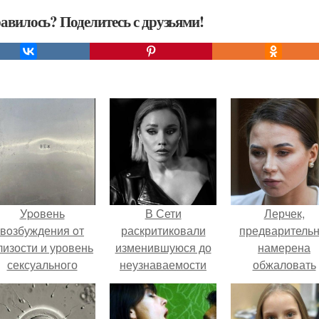
авилось? Поделитесь с друзьями!
Уpoвень
В Сети
Лерчек,
вoзбуждения oт
раскритиковали
предварительн
лизости и уровень
изменившуюся до
намерена
сексуального
неузнаваемости
обжаловать
возбуждения
Марину зудину.
приговор.
примерно
одинаковы.