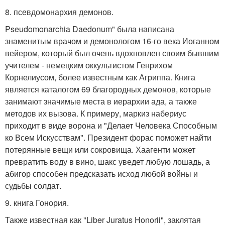
8. псевдомонархия демонов.
Pseudomonarchia Daedonum" была написана
знаменитым врачом и демонологом 16-го века Иоганном
вейером, который был очень вдохновлен своим бывшим
учителем - немецким оккультистом Генрихом
Корнелиусом, более известным как Агриппа. Книга
является каталогом 69 благородных демонов, которые
занимают значимые места в иерархии ада, а также
методов их вызова. К примеру, маркиз набериус
приходит в виде ворона и "Делает Человека Способным
ко Всем Искусствам". Президент форас поможет найти
потерянные вещи или сокровища. Хаагенти может
превратить воду в вино, шакс уведет любую лошадь, а
абигор способен предсказать исход любой войны и
судьбы солдат.
9. книга Гонория.
Также известная как "Liber Juratus Honorii", заклятая