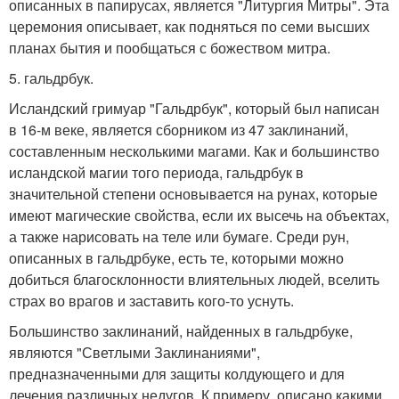
описанных в папирусах, является "Литургия Митры". Эта
церемония описывает, как подняться по семи высших
планах бытия и пообщаться с божеством митра.
5. гальдрбук.
Исландский гримуар "Гальдрбук", который был написан
в 16-м веке, является сборником из 47 заклинаний,
составленным несколькими магами. Как и большинство
исландской магии того периода, гальдрбук в
значительной степени основывается на рунах, которые
имеют магические свойства, если их высечь на объектах,
а также нарисовать на теле или бумаге. Среди рун,
описанных в гальдрбуке, есть те, которыми можно
добиться благосклонности влиятельных людей, вселить
страх во врагов и заставить кого-то уснуть.
Большинство заклинаний, найденных в гальдрбуке,
являются "Светлыми Заклинаниями",
предназначенными для защиты колдующего и для
лечения различных недугов. К примеру, описано какими