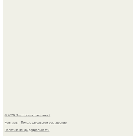
"Ты такой единственный на всём белом свете …":
Когда-то всем объясняли эту тему слишком просто:
миллионы сперматозоидов бегут к цели, а побеждает
самый быстрый.
© 2026 Психология отношений
Контакты
Пользовательское соглашение
Политика конфидециальности