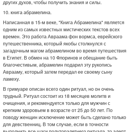
других духов, чтобы получить знания и силы.
10. книга абрамелина.
Написанная в 15-м веке, "Книга Абрамелина" является
одним из самых известных мистических текстов всех
времен. Это работа Авраама фон вормса, еврейского
путешественника, который якобы столкнулся с
загадочным магом абрамелином во время путешествия
в Египет. В обмен на 10 Флоринов и обещание быть
благочестивым, абрамелин подарил эту рукопись
Аврааму, который затем передал ее своему сыну
ламеху.
В гримуаре описан всего один ритуал, но он очень
трудный. Ритуал состоит из 18 месяцев молитв и
очищения, и рекомендуется только для мужчин с
крепким здоровьем в возрасте от 25 до 50 лет. По
поводу женщин исключение может быть сделано только
для девственниц. В том случае, если в точности
выполнить все шаги полуторалетнего ритуала, то адепт