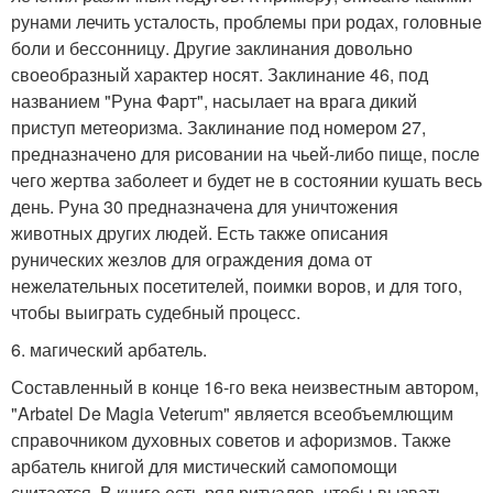
рунами лечить усталость, проблемы при родах, головные
боли и бессонницу. Другие заклинания довольно
своеобразный характер носят. Заклинание 46, под
названием "Руна Фарт", насылает на врага дикий
приступ метеоризма. Заклинание под номером 27,
предназначено для рисовании на чьей-либо пище, после
чего жертва заболеет и будет не в состоянии кушать весь
день. Руна 30 предназначена для уничтожения
животных других людей. Есть также описания
рунических жезлов для ограждения дома от
нежелательных посетителей, поимки воров, и для того,
чтобы выиграть судебный процесс.
6. магический арбатель.
Составленный в конце 16-го века неизвестным автором,
"Arbatel De Magia Veterum" является всеобъемлющим
справочником духовных советов и афоризмов. Также
арбатель книгой для мистический самопомощи
считается. В книге есть ряд ритуалов, чтобы вызвать