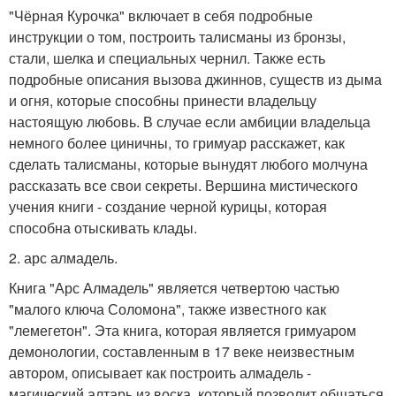
"Чёрная Курочка" включает в себя подробные
инструкции о том, построить талисманы из бронзы,
стали, шелка и специальных чернил. Также есть
подробные описания вызова джиннов, существ из дыма
и огня, которые способны принести владельцу
настоящую любовь. В случае если амбиции владельца
немного более циничны, то гримуар расскажет, как
сделать талисманы, которые вынудят любого молчуна
рассказать все свои секреты. Вершина мистического
учения книги - создание черной курицы, которая
способна отыскивать клады.
2. арс алмадель.
Книга "Арс Алмадель" является четвертою частью
"малого ключа Соломона", также известного как
"лемегетон". Эта книга, которая является гримуаром
демонологии, составленным в 17 веке неизвестным
автором, описывает как построить алмадель -
магический алтарь из воска, который позволит общаться