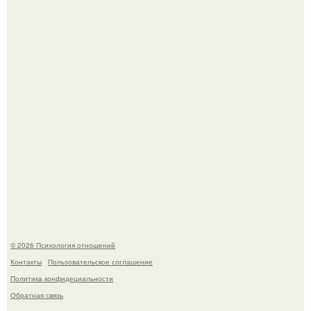
"Ты такой единственный на всём белом свете …":
Когда-то всем объясняли эту тему слишком просто:
миллионы сперматозоидов бегут к цели, а побеждает
самый быстрый.
© 2026 Психология отношений
Контакты
Пользовательское соглашение
Политика конфидециальности
Обратная связь