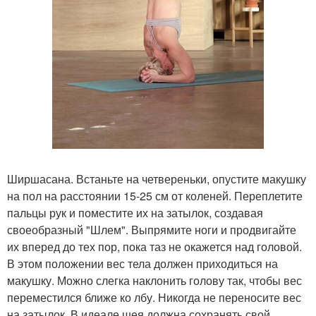
Ширшасана. Встаньте на четвереньки, опустите макушку
на пол на расстоянии 15-25 см от коленей. Переплетите
пальцы рук и поместите их на затылок, создавая
своеобразный "Шлем". Выпрямите ноги и продвигайте
их вперед до тех пор, пока таз не окажется над головой.
В этом положении вес тела должен приходиться на
макушку. Можно слегка наклонить голову так, чтобы вес
переместился ближе ко лбу. Никогда не переносите вес
на затылок. В идеале шея должна сохранять свой