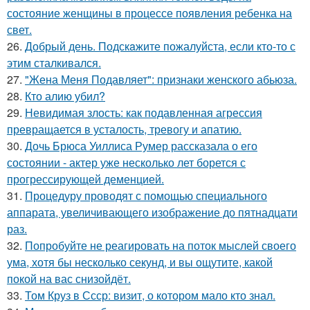
состояние женщины в процессе появления ребенка на
свет.
26.
Добрый день. Подскaжите пожалуйста, если кто-то с
этим сталкивался.
27.
"Жена Меня Подавляет": признаки женского абьюза.
28.
Кто алию убил?
29.
Невидимая злость: как подавленная агрессия
превращается в усталость, тревогу и апатию.
30.
Дочь Брюса Уиллиса Румер рассказала о его
состоянии - актер уже несколько лет борется с
прогрессирующей деменцией.
31.
Процедуру проводят с помощью специального
аппарата, увеличивающего изображение до пятнадцати
раз.
32.
Попробуйте не реагировать на поток мыслей своего
ума, хотя бы несколько секунд, и вы ощутите, какой
покой на вас снизойдёт.
33.
Том Круз в Ссср: визит, о котором мало кто знал.