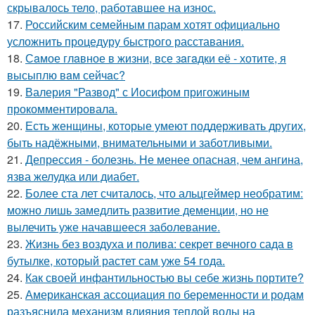
скрывалось тело, работавшее на износ.
17.
Российским семейным парам хотят официально
усложнить процедуру быстрого расставания.
18.
Сaмое глaвное в жизни, все зaгaдки её - хотите, я
высыплю вaм сейчaс?
19.
Валерия "Развод" с Иосифом пригожиным
прокомментировала.
20.
Есть женщины, которые умеют поддерживать других,
быть надёжными, внимательными и заботливыми.
21.
Депрессия - болезнь. Не менее опасная, чем ангина,
язва желудка или диабет.
22.
Более ста лет считалось, что альцгеймер необратим:
можно лишь замедлить развитие деменции, но не
вылечить уже начавшееся заболевание.
23.
Жизнь без воздуха и полива: секрет вечного сада в
бутылке, который растет сам уже 54 года.
24.
Как своей инфантильностью вы себе жизнь портите?
25.
Американская ассоциация по беременности и родам
разъяснила механизм влияния теплой воды на