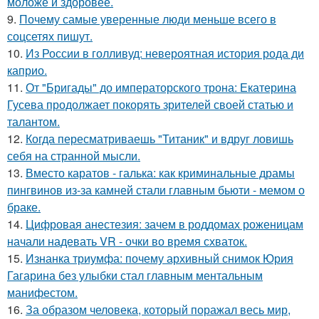
моложе и здоровее.
9.
Почему самые уверенные люди меньше всего в
соцсетях пишут.
10.
Из России в голливуд: невероятная история рода ди
каприо.
11.
От "Бригады" до императорского трона: Екатерина
Гусева продолжает покорять зрителей своей статью и
талантом.
12.
Когда пересматриваешь "Титаник" и вдруг ловишь
себя на странной мысли.
13.
Вместо каратов - галька: как криминальные драмы
пингвинов из-за камней стали главным бьюти - мемом о
браке.
14.
Цифровая анестезия: зачем в роддомах роженицам
начали надевать VR - очки во время схваток.
15.
Изнанка триумфа: почему архивный снимок Юрия
Гагарина без улыбки стал главным ментальным
манифестом.
16.
За образом человека, который поражал весь мир,