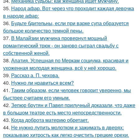
34.
Механика судьбы: как женщина ищет мужчину.
35.
Народ афар. Вот через что проходит каждая девочка
в народе афар:
36.
Будьте бдительны, если при варке супа образуется
большое количество темной пены.
37.
В Малайзии мужчина провернул мощный
романтический трюк - он заново сыграл свадьбу с
собственной женой.
38.
Апатия. Успешная по Меркам социума, красивая и
ухоженная молодая женщина, всё у неё хорошо.
39.
Рассказ а. П. чехова.
40.
Нужно ли нравиться всем?
41.
Таким образом, если человек говорит уверенно, мы
быстрее считаем его умным.
42.
Зепюр брутян и Павел прилучный доказали, что даже
в большом театре есть место непосредственности.
43.
Когда доброта материю обретает.
44.
Не нужно лупить молотком и зажимать в дверях:
показываю хитрость как легко очистить грецкие орехи.