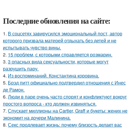
Последние обновления на сайте:
1.
В соцсетях завирусился эмоциональный пост, автор
которого призвала матерей отдыхать без детей и не
испытывать чувство вины.
2.
15 проблем, с которыми справляется розмарин.
3.
3 опасных вида сексуальности, которые могут
разрушить пару.
4.
Из воспоминаний. Константина коровина.
5.
Брэд питт официально подтвердил отношения с Инес
де Рамон.
6.
Люди в паре очень часто спорят и конфликтуют вокруг
простого вопроса - кто должен извиняться.
7.
Спускает миллионы на Cartier, Graff и букеты: жених не
экономит на дочери Малинина.
8.
Секс продлевает жизнь: почему близость делает вас