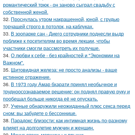
романтический трюк - он заново сыграл свадьбу с
собственной женой.
32.
Проснулась утром накрашенной, юной, с грудью
торчащей строго в потолок, на каблуках.
33.
В зоопарке сан - Диего сотрудники поднесли выдр
поближе к посетителям во время лекции, чтобы
участники смогли рассмотреть их получше.
34.
О любви к себе - без крайностей и "Экономии на
Важном".
35.
Щитовидная железа: не просто анализы - ваше
истинное отражение.
36.
В 1973 году Амар бхарати принял необычное и
трудноосознаваемое решение: он поднял правую руку и
пообещал больше никогда её не опускать.
37.
Ученые обнаружили неожиданный плюс секса перед
сном: вы забудете о бессоннице.
38.
Парадокс близости: как интимная жизнь по-разному
влияет на долголетие мужчин и женщин.
39.
Минус отеки, морщины и прыщи.