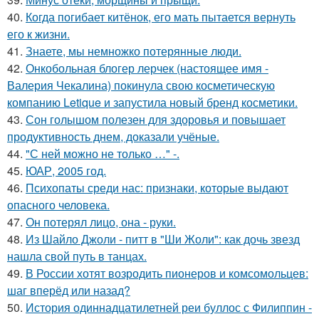
40.
Когда погибает китёнок, его мать пытается вернуть
его к жизни.
41.
Знаете, мы немножко потерянные люди.
42.
Онкобольная блогер лерчек (настоящее имя -
Валерия Чекалина) покинула свою косметическую
компанию Letique и запустила новый бренд косметики.
43.
Сон голышом полезен для здоровья и повышает
продуктивность днем, доказали учёные.
44.
"С ней можно не только …" -.
45.
ЮАР, 2005 год.
46.
Психопаты среди нас: признаки, которые выдают
опасного человека.
47.
Он потерял лицо, она - руки.
48.
Из Шайло Джоли - питт в "Ши Жоли": как дочь звезд
нашла свой путь в танцах.
49.
В России хотят возродить пионеров и комсомольцев:
шаг вперёд или назад?
50.
История одиннадцатилетней реи буллос с Филиппин -