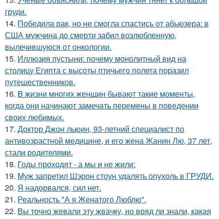
груди.
14.
Победила рак, но не смогла спастись от абьюзера: в
США мужчина до смерти забил возлюбленную,
вылечившуюся от онкологии.
15.
Иллюзия пустыни: почему монолитный вид на
столицу Египта с высоты птичьего полета поразил
путешественников.
16.
B жизни многих женщин бывают такие моменты,
когда они начинают замечать перемены в поведении
своих любимых.
17.
Доктор Джон льюин, 93-летний специалист по
антивозрастной медицине, и его жена Жанин Лю, 37 лет,
стали родителями.
18.
Годы проходят - а мы и не жили:
19.
Муж запретил Шэрон стоун удалять опухоль в ГРУДИ.
20.
Я надорвался, сил нет.
21.
Реальность "А я Женатого Люблю".
22.
Вы точно жевали эту жвачку, но вряд ли знали, какая