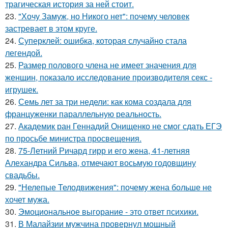
трагическая история за ней стоит.
23.
"Хочу Замуж, но Никого нет": почему человек
застревает в этом круге.
24.
Суперклей: ошибка, которая случайно стала
легендой.
25.
Размер полового члена не имеет значения для
женщин, показало исследование производителя секс -
игрушек.
26.
Семь лет за три недели: как кома создала для
француженки параллельную реальность.
27.
Академик ран Геннадий Онищенко не смог сдать ЕГЭ
по просьбе министра просвещения.
28.
75-Летний Ричард гирр и его жена, 41-летняя
Алехандра Сильва, отмечают восьмую годовщину
свадьбы.
29.
"Нелепые Телодвижения": почему жена больше не
хочет мужа.
30.
Эмоциональное выгорание - это ответ психики.
31.
В Малайзии мужчина провернул мощный