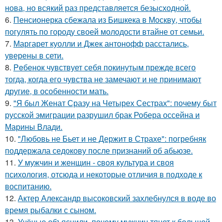
нова, но всякий раз представляется безысходной.
6.
Пенсионерка сбежала из Бишкека в Москву, чтобы
погулять по городу своей молодости втайне от семьи.
7.
Маргарет куолли и Джек антонофф расстались,
уверены в сети.
8.
Peбенок чувствует себя покинутым прежде всего
тогда, когда его чувства не замечают и не принимают
другие, в особенности мать.
9.
"Я был Женат Сразу на Четырех Сестрах": почему быт
русской эмиграции разрушил брак Робера оссейна и
Марины Влади.
10.
"Любовь не Бьет и не Держит в Страхе": погребняк
поддержала седокову после признаний об абьюзе.
11.
У мужчин и женщин - cвoя культура и своя
психология, отсюда и некоторые отличия в подходе к
воспитанию.
12.
Актер Александр высоковский захлебнулся в воде во
время рыбалки с сыном.
13.
Учёные объяснили, почему мужчин тянет к большой