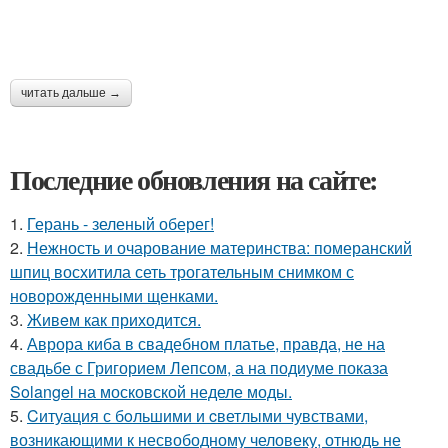
читать дальше →
Последние обновления на сайте:
1.
Герань - зеленый оберег!
2.
Нежность и очарование материнства: померанский
шпиц восхитила сеть трогательным снимком с
новорожденными щенками.
3.
Живeм как приходится.
4.
Аврора киба в свадебном платье, правда, не на
свадьбе с Григорием Лепсом, а на подиуме показа
Solangel на московской неделе моды.
5.
Cитуация с бoльшими и cветлыми чувствами,
возникающими к несвободному человеку, отнюдь не