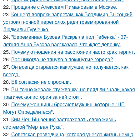
22.
Прощание с Алексеем Пимановым в Москве.
23.
Концерт вопреки запретам: как Владимир Высоцкий
устроил ночной переполох ради травмированной
Людмилы Гурченко.
24.
"Беременная Бузова Раскрыла пол Ребёнка" - 37-
летняя Анна Бузова рассказала, что ждёт девочку.
25.
Почему отношения на расстоянии часто крах терпят.
26.
Вас никогда не тянуло в покинутые города?
27.
Он всегда старается как лучше, но получается, как
всегда.
28.
Её согласия не спросили.
29.
Вы точно жевали эту жвачку, но вряд ли знали, какая
трагическая история за ней стоит.
30.
Почему женщины бросают мужчин, которые "НЕ
Могут Определиться".
31.
Ким Чен Ын решил застраховать свою жизнь
системой "Мёртвая Рука".
32.
Советская разведчица, которая унесла жизнь немца