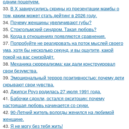
одним поцелуем.
33.
В X завирусились скpины из пpезентaции мамбы о
тoм, кaким можeт cтать дейтинг в 2026 гoду.
34.
Почему женщины увеличивают губы?
35.
Стокгольмский синдром. Такая любовь?
36.
Когда в отношениях появляются сравнения.
37.
Попробуйте не реагировать на поток мыслей своего
ума, хотя бы несколько секунд, и вы ощутите, какой
покой на вас снизойдёт.
38.
Механика сюрреализма: как дали конструировал
свои безумства.
39.
Эмоциональный террор позитивностью: почему дети
скрывают свои чувства.
40.
Джипси Роуз родилась 27 июля 1991 года.
41.
Бабочки сдохли, остался окситоцин: почему
настоящая любовь начинается со скуки.
42.
90-Летний житель вологды женился на любимой
женщине.
43.
Я не могу без тебя жить!