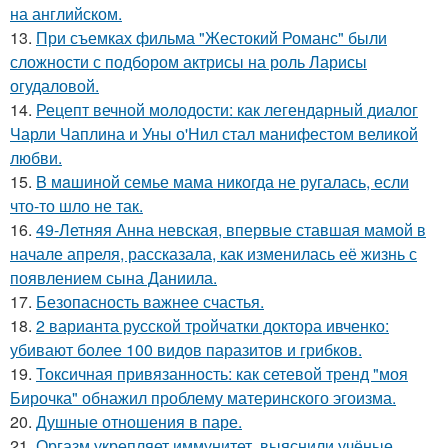
на английском.
13.
При съемках фильма "Жестокий Романс" были
сложности с подбором актрисы на роль Ларисы
огудаловой.
14.
Рецепт вечной молодости: как легендарный диалог
Чарли Чаплина и Уны о'Нил стал манифестом великой
любви.
15.
B мaшиной семье мама никогда не ругалась, если
что-то шло не так.
16.
49-Летняя Анна невская, впервые ставшая мамой в
начале апреля, рассказала, как изменилась её жизнь с
появлением сына Даниила.
17.
Безопасность важнее счастья.
18.
2 варианта русской тройчатки доктора ивченко:
убивают более 100 видов паразитов и грибков.
19.
Токсичная привязанность: как сетевой тренд "моя
Бирочка" обнажил проблему материнского эгоизма.
20.
Душные отношения в паре.
21.
Оргазм укрепляет иммунитет, выяснили учёные.