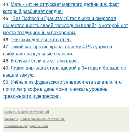
44.
Мать - кит не отпускает мёртвого детёныша: факт
который разбивает сердце.
45.
"Без Пафоса и Гранита": Стас пьеха шокировал
общественность своей "последней волей", в которой нет
места традиционным похоронам.
46.
"Никаких дешевых платьев.
47.
Тихий час против храпа: почему 41% супругов
выбирают раздельные спальни.
48.
В случае если вы устали вдруг.
49.
Лидия циргвава стала вдовой в 34 года и больше не
вышла замуж.
50.
Учёные из фуданьского университета заявили, что
почти литр кофе в день может снижать уровень
тревожности и депрессии.
© 2026 Психология отношений
Контакты
Пользовательское соглашение
Политика конфидециальности