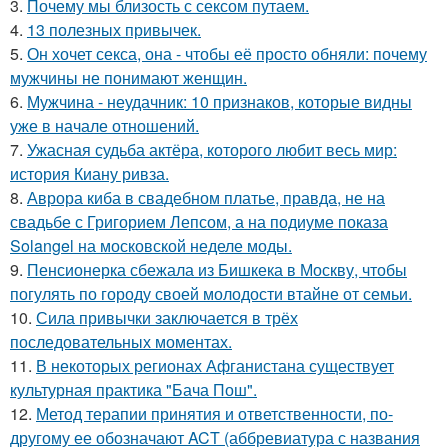
3.
Почему мы близость с сексом путаем.
4.
13 полезных привычек.
5.
Он хочет секса, она - чтобы её просто обняли: почему
мужчины не понимают женщин.
6.
Мужчина - неудачник: 10 признаков, которые видны
уже в начале отношений.
7.
Ужасная судьба актёра, которого любит весь мир:
история Киану ривза.
8.
Аврора киба в свадебном платье, правда, не на
свадьбе с Григорием Лепсом, а на подиуме показа
Solangel на московской неделе моды.
9.
Пенсионерка сбежала из Бишкека в Москву, чтобы
погулять по городу своей молодости втайне от семьи.
10.
Сила привычки заключается в трёх
последовательных моментах.
11.
В некоторых регионах Афганистана существует
культурная практика "Бача Пош".
12.
Метод терапии принятия и ответственности, по-
другому ее обозначают ACT (аббревиатура с названия