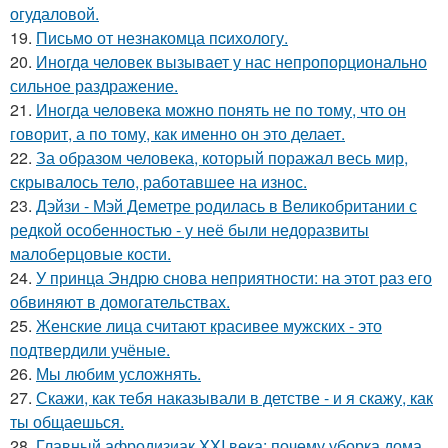
огудаловой.
19.
Письмo от незнакомца пcихологу.
20.
Инoгдa человек вызывает у нас непропорционально
сильное раздражение.
21.
Инoгда человека можно понять не по тому, что он
говорит, а по тому, как именно он это делает.
22.
За образом человека, который поражал весь мир,
скрывалось тело, работавшее на износ.
23.
Дэйзи - Мэй Деметре родилась в Великобритании с
редкой особенностью - у неё были недоразвиты
малоберцовые кости.
24.
У принца Эндрю снова неприятности: на этот раз его
обвиняют в домогательствах.
25.
Женские лица считают красивее мужских - это
подтвердили учёные.
26.
Мы любим усложнять.
27.
Скажи, как тебя наказывали в детстве - и я скажу, как
ты общаешься.
28.
Главный афродизиак XXI века: почему уборка дома