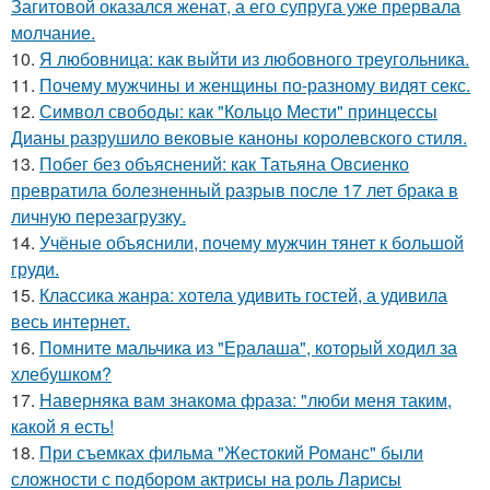
Загитовой оказался женат, а его супруга уже прервала
молчание.
10.
Я любовница: как выйти из любовного треугольника.
11.
Почему мужчины и женщины по-разному видят секс.
12.
Символ свободы: как "Кольцо Мести" принцессы
Дианы разрушило вековые каноны королевского стиля.
13.
Побег без объяснений: как Татьяна Овсиенко
превратила болезненный разрыв после 17 лет брака в
личную перезагрузку.
14.
Учёные объяснили, почему мужчин тянет к большой
груди.
15.
Классика жанра: хотела удивить гостей, а удивила
весь интернет.
16.
Помните мальчика из "Ералаша", который ходил за
хлебушком?
17.
Hаверняка вам знакома фраза: "люби меня таким,
какой я есть!
18.
При съемках фильма "Жестокий Романс" были
сложности с подбором актрисы на роль Ларисы