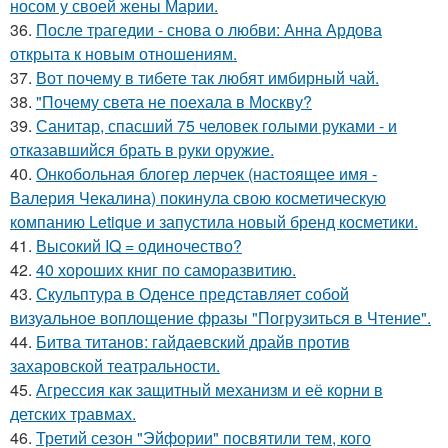
носом у своей жены Марии.
36.
После трагедии - снова о любви: Анна Ардова
открыта к новым отношениям.
37.
Вот почему в тибете так любят имбирный чай.
38.
"Почему света не поехала в Москву?
39.
Санитар, спасший 75 человек голыми руками - и
отказавшийся брать в руки оружие.
40.
Онкобольная блогер лерчек (настоящее имя -
Валерия Чекалина) покинула свою косметическую
компанию Letique и запустила новый бренд косметики.
41.
Высокий IQ = одиночество?
42.
40 хороших книг по саморазвитию.
43.
Скульптура в Оденсе представляет собой
визуальное воплощение фразы "Погрузиться в Чтение".
44.
Битва титанов: гайдаевский драйв против
захаровской театральности.
45.
Агрессия как защитный механизм и её корни в
детских травмах.
46.
Третий сезон "Эйфории" посвятили тем, кого