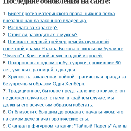
Последние обновления на сайте:
1.
Билет против материнского права: нижняя полка
внезапно нашла законного владельца.
2.
Расплата за характер?
3.
Стоит ли разводиться с мужем?
4.
Появился первый трейлер ремейка культовой
советской драмы Ролана Быкова о школьном буллинге
"Чучело" с Кристиной асмус в одной из ролей.
5.
Похоронены в одном гробу: супруги, прожившие 60
лет, умерли с разницей в два дня.
6.
Хрупкость, закаленная войной: трагическая правда за
безупречным образом Одри Хепбёрн.
7.
Tpадиционное, бытовое представление о кризисе: он
не должен случаться с нами, в крайнем случае, мы
должны его всяческим образом избегать.
8.
От близости с бывшим до романа с начальником: что
на самом деле значат эротические сны.
9.
Скандал в фигурном катании: "Тайный Парень" Алины