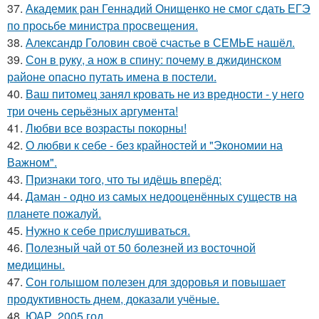
37.
Академик ран Геннадий Онищенко не смог сдать ЕГЭ
по просьбе министра просвещения.
38.
Александр Головин своё счастье в СЕМЬЕ нашёл.
39.
Сон в руку, а нож в спину: почему в джидинском
районе опасно путать имена в постели.
40.
Ваш питомец занял кровать не из вредности - у него
три очень серьёзных аргумента!
41.
Любви все возрасты покорны!
42.
О любви к себе - без крайностей и "Экономии на
Важном".
43.
Признаки того, что ты идёшь вперёд:
44.
Даман - одно из самых недооценённых существ на
планете пожалуй.
45.
Нужно к себе прислушиваться.
46.
Полезный чай от 50 болезней из восточной
медицины.
47.
Сон голышом полезен для здоровья и повышает
продуктивность днем, доказали учёные.
48.
ЮАР, 2005 год.