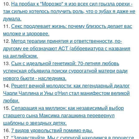
10.
На пробах к "Морозко" я изо всех сил грызла орехи -
так сильно хотелось получить роль, что о зубах я даже не
думала.
11.
Секс продлевает жизнь: почему близость делает вас
моложе и здоровее.
12.
Метод терапии принятия и ответственности, по-
другому ее обозначают ACT (аббревиатура с названия
на английском.
13.
Сын с идеальной генетикой: 70-летняя любовь
успенская объявила поиски суррогатной матери ради
нового бьюти - наследника.
14.
Рецепт вечной молодости: как легендарный диалог
Чарли Чаплина и Уны о'Нил стал манифестом великой
любви.
15.
Сепарация на миллион: как независимый выбор
старшего сына Максима лагашкина перевернул
шаблоны о звездных детях.
16.
7 видов удовольствий помимо еды.
17.
"Здравствуйте. Mы с супругой находимся в процессе