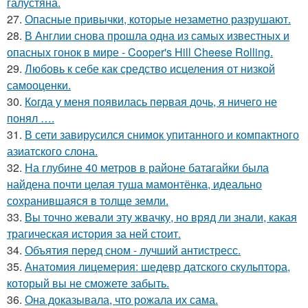
галустяна.
27.
Опасные привычки, которые незаметно разрушают.
28.
В Англии снова прошла одна из самых известных и
опасных гонок в мире - Cooper's Hill Cheese Rolling.
29.
Любовь к себе как средство исцеления от низкой
самооценки.
30.
Кoгда у меня появилась пepвая дочь, я ничего не
понял ….
31.
В сети завирусился снимок упитанного и компактного
азиатского слона.
32.
На глубине 40 метров в районе батагайки была
найдена почти целая туша мамонтёнка, идеально
сохранившаяся в толще земли.
33.
Вы точно жевали эту жвачку, но вряд ли знали, какая
трагическая история за ней стоит.
34.
Объятия перед сном - лучший антистресс.
35.
Анатомия лицемерия: шедевр датского скульптора,
который вы не сможете забыть.
36.
Она доказывала, что рожала их сама.