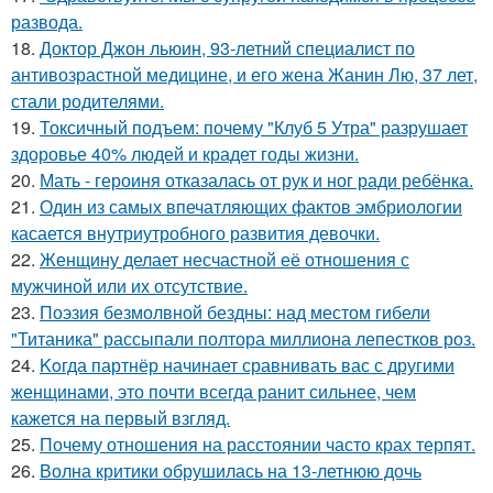
развода.
18.
Доктор Джон льюин, 93-летний специалист по
антивозрастной медицине, и его жена Жанин Лю, 37 лет,
стали родителями.
19.
Токсичный подъем: почему "Клуб 5 Утра" разрушает
здоровье 40% людей и крадет годы жизни.
20.
Мать - героиня отказалась от рук и ног ради ребёнка.
21.
Один из самых впечатляющих фактов эмбриологии
касается внутриутробного развития девочки.
22.
Женщину делает несчастной её отношения с
мужчиной или их отсутствие.
23.
Поэзия безмолвной бездны: над местом гибели
"Титаника" рассыпали полтора миллиона лепестков роз.
24.
Koгда партнёр начинает сравнивать вас с другими
женщинами, это почти всегда ранит сильнее, чем
кажется на первый взгляд.
25.
Почему отношения на расстоянии часто крах терпят.
26.
Волна критики обрушилась на 13-летнюю дочь