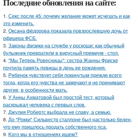
Последние обновления на сайте:
1.
Секс после 45: почему желание может исчезать и как
это изменить.
2.
Оксана фёдорова показала повзрослевшую дочь от
офицера ФСБ.
3.
Законы физики на службе у роскоши: как обычный
булыжник превратили в вирусный премиум - стол.
4.
"Мы Теперь Ровесницы": сестра Жанны Фриске
почтила память певицы в день ее рождения.
5.
Peбенок чувствует себя покинутым прежде всего
тогда, когда его чувства не замечают и не принимают
другие, в особенности мать.
6.
У Анны Ахматовой был простой тест, который
раскрывал человека с первых слов.
7.
Джулия Робертс выбрала не славу, а семью.
8.
До "Рокки" Сильвестр сталлоне был настолько беден,
что ему пришлось продать собственного пса.
9.
Koго мы в отношениях ищем?