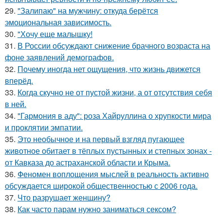
29.
"Залипаю" на мужчину: откуда берётся
эмоциональная зависимость.
30.
"Хочу еще малышку!
31.
В России обсуждают снижение брачного возраста на
фоне заявлений демографов.
32.
Почему иногда нет ощущения, что жизнь движется
вперёд.
33.
Когда скучно не от пустой жизни, а от отсутствия себя
в ней.
34.
"Гармония в аду": роза Хайруллина о хрупкости мира
и проклятии эмпатии.
35.
Это необычное и на первый взгляд пугающее
животное обитает в тёплых пустынных и степных зонах -
от Кавказа до астраханской области и Крыма.
36.
Феномен воплощения мыслей в реальность активно
обсуждается широкой общественностью с 2006 года.
37.
Что разрушает женщину?
38.
Как часто парам нужно заниматься сексом?