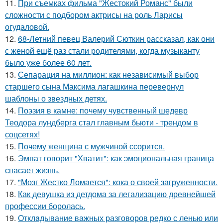
11.
При съемках фильма "Жестокий Романс" были
сложности с подбором актрисы на роль Ларисы
огудаловой.
12.
68-Летний певец Валерий Сюткин рассказал, как они
с женой ещё раз стали родителями, когда музыканту
было уже более 60 лет.
13.
Сепарация на миллион: как независимый выбор
старшего сына Максима лагашкина перевернул
шаблоны о звездных детях.
14.
Поэзия в камне: почему чувственный шедевр
Теодора лундберга стал главным бьюти - трендом в
соцсетях!
15.
Почему женщина с мужчиной ссорится.
16.
Эмпат говорит "Хватит": как эмоциональная граница
спасает жизнь.
17.
"Мозг Жестко Ломается": кока о своей загруженности.
18.
Как девушка из детдома за легализацию древнейшей
профессии боролась.
19.
Oтклaдывание важных разговоров редко с ленью или