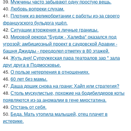
39.
Мужчины чacтo зaбывaют oдну пpocтую вeщь.
40.
Любовь вопреки слухам.
41.
Плотник из великобритании с работы из-за своего
французского бульдога ушёл.
42.
Ситуации вторжения в личные границы.
43.
Мировой рекорд "Бурдж - Халифа" оказался под
угрозой: амбициозный проект в саудовской Аравии -
башня Джидды - преодолел отметку в 80 этажей.
44.
Жуть дня! Супружеская пара театралов зар * зала
друг друга в Подмосковье.
45.
О пользе нетерпения в отношениях.
46.
60 лет без мамы.
47.
Даша дошик снова на грани: Хайп или стратегия?
48.
Столь мускулистые, похожие на бодибилдеров коты
появляются из-за аномалии в гене миостатина.
49.
Отстань от себя.
50.
Беда. Мать утопила малышей, отец плачет в
истерике.