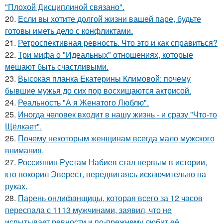
"Плохой Дисциплиной связано".
20.
Eсли вы хотите долгой жизни вашей паре, будьте
готовы иметь дело с конфликтами.
21.
Ретроспективная ревность. Что это и как справиться?
22.
Три мифа о "Идеальных" отношениях, которые
мешают быть счастливыми.
23.
Высокая планка Екатерины Климовой: почему
бывшие мужья до сих пор восхищаются актрисой.
24.
Реальность "А я Женатого Люблю".
25.
Иногда человек входит в нашу жизнь - и сразу "Что-то
Щёлкает".
26.
Почему некоторым женщинам всегда мало мужского
внимания.
27.
Россиянин Рустам Набиев стал первым в истории,
кто покорил Эверест, передвигаясь исключительно на
руках.
28.
Парень онлифанщицы, которая всего за 12 часов
переспала с 1113 мужчинами, заявил, что не
испытывает ревности и по-прежнему любит её.