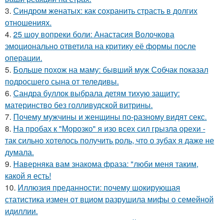
3.
Синдром женатых: как сохранить страсть в долгих
отношениях.
4.
25 шоу вопреки боли: Анастасия Волочкова
эмоционально ответила на критику её формы после
операции.
5.
Больше похож на маму: бывший муж Собчак показал
подросшего сына от теледивы.
6.
Сандра буллок выбрала детям тихую защиту:
материнство без голливудской витрины.
7.
Почему мужчины и женщины по-разному видят секс.
8.
На пробах к "Морозко" я изо всех сил грызла орехи -
так сильно хотелось получить роль, что о зубах я даже не
думала.
9.
Hаверняка вам знакома фраза: "люби меня таким,
какой я есть!
10.
Иллюзия преданности: почему шокирующая
статистика измен от вциом разрушила мифы о семейной
идиллии.