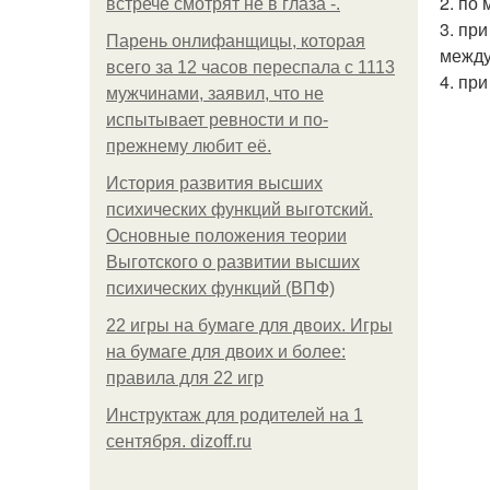
2. по
встрече смотрят не в глаза -.
3. пр
Парень онлифанщицы, которая
между
всего за 12 часов переспала с 1113
4. пр
мужчинами, заявил, что не
испытывает ревности и по-
прежнему любит её.
История развития высших
психических функций выготский.
Основные положения теории
Выготского о развитии высших
психических функций (ВПФ)
22 игры на бумаге для двоих. Игры
на бумаге для двоих и более:
правила для 22 игр
Инструктаж для родителей на 1
сентября. dizoff.ru