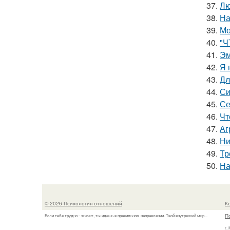
37.
Лю
38.
На
39.
Мо
40.
"Ч
41.
Эм
42.
Я 
43.
Дл
44.
Си
45.
Се
46.
Чт
47.
Аг
48.
Ни
49.
Тр
50.
На
© 2026 Психология отношений
К
П
Если тебе трудно - значит, ты идешь в правильном направлении. Твой внутренний мир...
г.