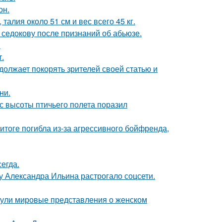
он.
алия около 51 см и вес всего 45 кг.
 седокову после признаний об абьюзе.
?
.
должает покорять зрителей своей статью и
ни.
с высоты птичьего полета поразил
итоге погибла из-за агрессивного бойфренда,
егда.
у Александра Ильина растрогало соцсети.
рнули мировые представления о женском