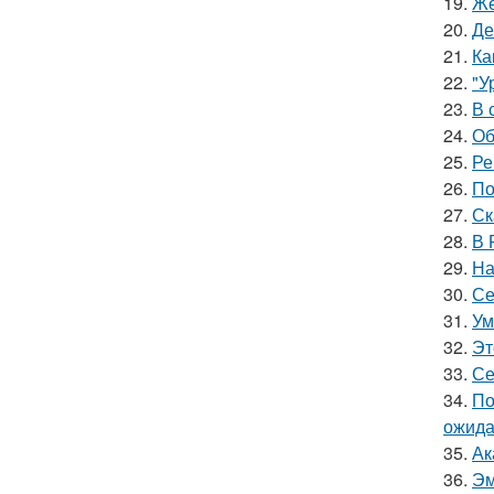
19.
Же
20.
Де
21.
Ка
22.
"У
23.
В 
24.
Об
25.
Ре
26.
По
27.
Ск
28.
В 
29.
На
30.
Се
31.
Ум
32.
Эт
33.
Се
34.
По
ожида
35.
Ак
36.
Эм