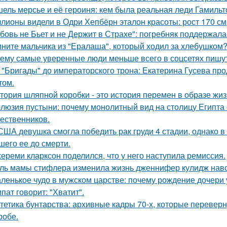
ель мерсье и её героиня: кем была реальная леди Гамильт
лионы видели в Одри Хепбёрн эталон красоты: рост 170 см, т
бовь не Бьет и не Держит в Страхе": погребняк поддержала
ните мальчика из "Ералаша", который ходил за хлебушком
ему самые уверенные люди меньше всего в соцсетях пишут
 "Бригады" до императорского трона: Екатерина Гусева про
том.
тория шляпной коробки - это история перемен в образе жиз
люзия пустыни: почему монолитный вид на столицу Египта 
ественников.
США девушка смогла победить рак груди 4 стадии, однако в 
шего ее до смерти.
ереми кларксон поделился, что у него наступила ремиссия.
ль мамы стифлера изменила жизнь дженнифер кулидж навс
ленькое чудо в мужском царстве: почему рождение дочери 
пат говорит: "Хватит".
тетика бунтарства: архивные кадры 70-х, которые переве
робе.