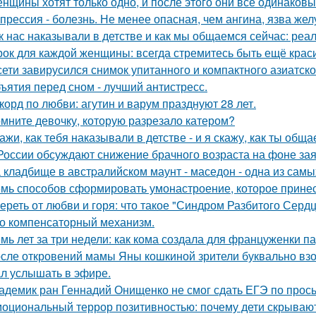
нщины хотят только одно, и после этого они все одинаковы
прессия - болезнь. Не менее опасная, чем ангина, язва жел
к нас наказывали в детстве и как мы общаемся сейчас: реал
рок для каждой женщины: всегда стремитесь быть ещё крас
сети завирусился снимок упитанного и компактного азиатско
ъятия перед сном - лучший антистресс.
корд по любви: агутин и варум празднуют 28 лет.
мните девочку, которую разрезало катером?
ажи, как тебя наказывали в детстве - и я скажу, как ты общ
России обсуждают снижение брачного возраста на фоне за
 кладбище в австpалийском маунт - маседон - одна из самы
мь способов сформировать умонастроение, которое принес
ереть от любви и горя: что такое "Синдром Разбитого Сердц
о компенсаторный механизм.
мь лет за три недели: как кома создала для француженки п
сле откровений мамы Яны кошкиной зрители буквально взор
л услышать в эфире.
адемик ран Геннадий Онищенко не смог сдать ЕГЭ по прос
оциональный террор позитивностью: почему дети скрывают