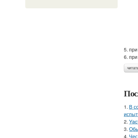
5. при
6. пр
читат
Пос
1.
В с
испыт
2.
Yac
3.
Обы
4.
Чес