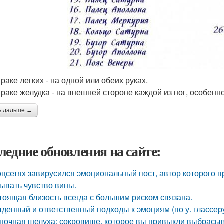
 раке легких - на одной или обеих руках.
и раке желудка - на внешней стороне каждой из ног, особенн
ь дальше →
ледние обновления на сайте:
оцсетях завирусился эмоциональный пост, автор которого п
ывать чувство вины.
тоящая близость всегда с большим риском связана.
денный и ответственный подходы к эмоциям (по у. глассеру
ночная шелуха: сокровище, которое вы привыкли выбрасыв