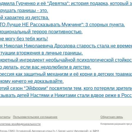
дмила Гурченко и её "Девятка": история подарка, который 
рушать границы - это.
й характер из детства.
ТО Лучше НЕ Рассказывать Мужчине": 3 спорных пункта.
оциональный террор позитивностью.
не могу без тебя жить!
я Николая Николаевича Дроздова старость стала не време
туации вторжения в личные границы.
кретный ингредиент необычайной психологической стойкос
о делать, если вас недолюбили в детстве.
рессия как защитный механизм и её корни в детских травма
кому ничего не доказывайте.
етий сезон "Эйфории" посвятили тем, кого потеряли зрители
зывать детей Настями и Никитами стали вдвое реже в Росс
онтакты
Пользовательское соглашение
Обратная связь
олитика конфидециальности
Копирование разрешено при у
 Москва, СВАО, Останкинский, Аргуновская улица 3 к.1, Бизнес-центр «Аргуновский», м. ВДНХ