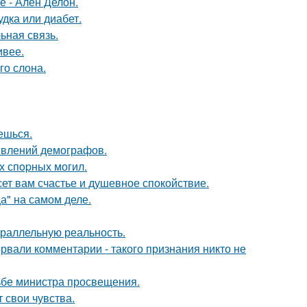
е - Ален Делон.
удка или диабет.
ьная связь.
ивее.
го слона.
аешься.
явлений демографов.
х спopных могил.
ет вам счастье и душевное спокойствие.
а" на самом деле.
араллельную реальность.
вали комментарии - такого признания никто не
ьбе министра просвещения.
 свои чувства.