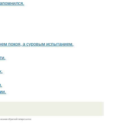
запомнился.
нем покоя, а суровым испытанием.
ти.
х.
.
ии.
казании обратной гиперссылки.