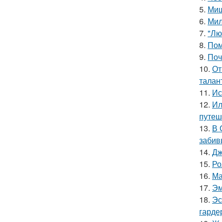
5.
Миш
6.
Мил
7.
"Лю
8.
Пом
9.
Поч
10.
От
талан
11.
Ис
12.
Ил
путеш
13.
В 
забив
14.
Дж
15.
Ро
16.
Ма
17.
Эм
18.
Эс
гарде