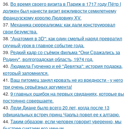
36.
Во время своего визита в Париж в 1717 году Пётр I
должен был нанести визит вежливости семилетнему
французскому королю Людовику XV.
37.
Механика сюрреализма: как дали конструировал
свои безумства.
38.
"Анатомия в 3D": как один смелый наряд превратил
скучный урок в главное событие года.
39.
Редкий кадр со съёмок фильма "Они Сражались за
Родину", волгоградская область, 1974 год.
40.
Людмила Гурченко и её "Девятка": история подарка,
который запомнился.
41.
Ваш питомец занял кровать не из вредности - у него
три очень серьёзных аргумента!
42.
9 главных ошибок на первых свиданиях, которые вы
постоянно совершаете.
43.
Леди Диане было всего 20 лет, когда после 13
официальных встреч принц Чарльз повел ее к алтарю.
44.
Таким образом, если человек говорит уверенно, мы
быстрее считаем его умным.