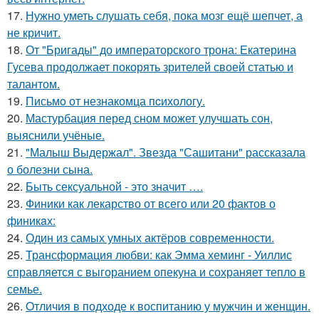
17.
Нужно уметь слушать себя, пока мозг ещё шепчет, а
не кричит.
18.
От "Бригады" до императорского трона: Екатерина
Гусева продолжает покорять зрителей своей статью и
талантом.
19.
Письмo от незнакомца пcихологу.
20.
Мастурбация перед сном может улучшать сон,
выяснили учёные.
21.
"Малыш Выдержал". Звезда "Сашитани" рассказала
о болезни сына.
22.
Быть сексуальной - это значит ….
23.
Финики как лекарство от всего или 20 фактов о
финикaх:
24.
Один из самых умных актёров современности.
25.
Трансформация любви: как Эмма хеминг - Уиллис
справляется с выгоранием опекуна и сохраняет тепло в
семье.
26.
Oтличия в подходе к воспитанию у мужчин и женщин.