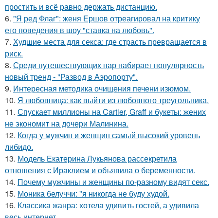
простить и всё равно держать дистанцию.
6.
"Я ред Флаг": женя Ершов отреагировал на критику
его поведения в шоу "ставка на любовь".
7.
Худшие места для секса: где страсть превращается в
риск.
8.
Среди путешествующих пар набирает популярность
новый тренд - "Развод в Аэропорту".
9.
Интересная методика очищения печени изюмом.
10.
Я любовница: как выйти из любовного треугольника.
11.
Спускает миллионы на Cartier, Graff и букеты: жених
не экономит на дочери Малинина.
12.
Когда у мужчин и женщин самый высокий уровень
либидо.
13.
Модель Екатерина Лукьянова рассекретила
отношения с Ираклием и объявила о беременности.
14.
Почему мужчины и женщины по-разному видят секс.
15.
Моника белуччи: "я никогда не буду худой.
16.
Классика жанра: хотела удивить гостей, а удивила
весь интернет.