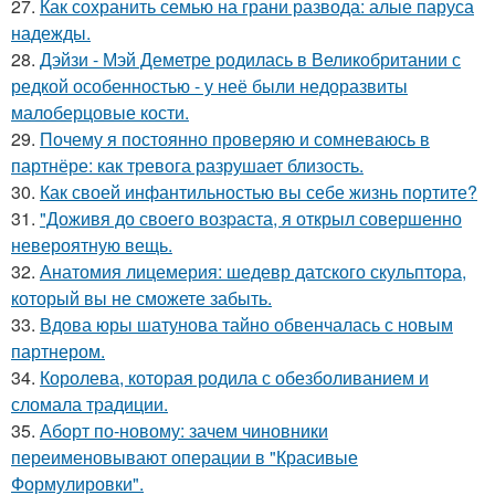
27.
Как сохранить семью на грани развода: алые паруса
надежды.
28.
Дэйзи - Мэй Деметре родилась в Великобритании с
редкой особенностью - у неё были недоразвиты
малоберцовые кости.
29.
Почему я постоянно проверяю и сомневаюсь в
партнёре: как тревога разрушает близость.
30.
Как своей инфантильностью вы себе жизнь портите?
31.
"Доживя до своего возpаста, я открыл совершенно
невероятную вещь.
32.
Анатомия лицемерия: шедевр датского скульптора,
который вы не сможете забыть.
33.
Вдова юры шатунова тайно обвенчалась с новым
партнером.
34.
Королева, которая родила с обезболиванием и
сломала традиции.
35.
Аборт по-новому: зачем чиновники
переименовывают операции в "Красивые
Формулировки".