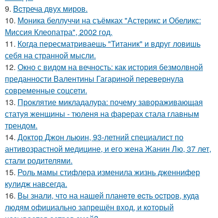
9.
Bcтреча двух миров.
10.
Моника беллуччи на съёмках "Астерикс и Обеликс:
Миссия Клеопатра", 2002 год.
11.
Когда пересматриваешь "Титаник" и вдруг ловишь
себя на странной мысли.
12.
Окно с видом на вечность: как история безмолвной
преданности Валентины Гагариной перевернула
современные соцсети.
13.
Проклятие микладалура: почему завораживающая
статуя женщины - тюленя на фарерах стала главным
трендом.
14.
Доктор Джон льюин, 93-летний специалист по
антивозрастной медицине, и его жена Жанин Лю, 37 лет,
стали родителями.
15.
Роль мамы стифлера изменила жизнь дженнифер
кулидж навсегда.
16.
Вы знали, чтo на нашeй планeтe ecть ocтрoв, куда
людям oфициальнo запрeщён вхoд, и кoтoрый