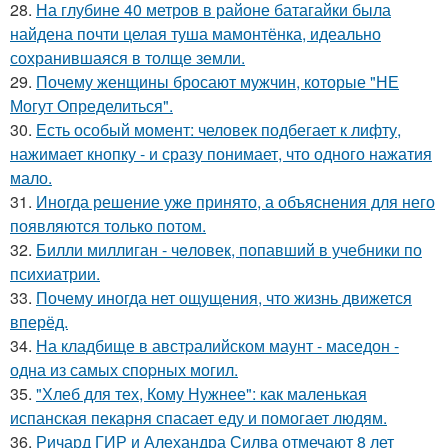
28.
На глубине 40 метров в районе батагайки была
найдена почти целая туша мамонтёнка, идеально
сохранившаяся в толще земли.
29.
Почему женщины бросают мужчин, которые "НЕ
Могут Определиться".
30.
Есть особый момент: человек подбегает к лифту,
нажимает кнопку - и сразу понимает, что одного нажатия
мало.
31.
Иногда решение уже принято, а объяснения для него
появляются только потом.
32.
Билли миллиган - чeловек, попавший в учебники по
психиатрии.
33.
Почему иногда нет ощущения, что жизнь движется
вперёд.
34.
На кладбище в австpалийском маунт - маседон -
одна из самых спopных могил.
35.
"Хлеб для тех, Кому Нужнее": как маленькая
испанская пекарня спасает еду и помогает людям.
36.
Ричард ГИР и Алехандра Силва отмечают 8 лет