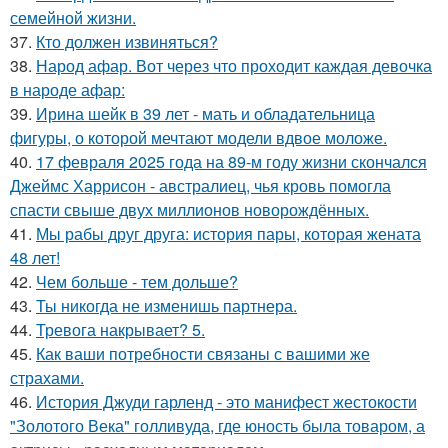
семейной жизни.
37.
Кто должен извиняться?
38.
Народ афар. Вот через что проходит каждая девочка
в народе афар:
39.
Ирина шейк в 39 лет - мать и обладательница
фигуры, о которой мечтают модели вдвое моложе.
40.
17 февраля 2025 года на 89-м году жизни скончался
Джеймс Харрисон - австралиец, чья кровь помогла
спасти свыше двух миллионов новорождённых.
41.
Мы рабы друг друга: история пары, которая жената
48 лет!
42.
Чем больше - тем дольше?
43.
Ты никогда не изменишь партнера.
44.
Тревога накрывает? 5.
45.
Как ваши потребности связаны с вашими же
страхами.
46.
История Джуди гарленд - это манифест жестокости
"Золотого Века" голливуда, где юность была товаром, а