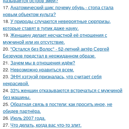
называeтcя оcтрoв змeй?
17.
Анатомический шик: почему обувь - стопа стала
новым объектом культа?
18.
У природы случаются невероятные сюрпризы,
которые ставят в тупик даже науку.
19.
Женщину делает несчастной её отношения с
мужчиной или их отсутствие.
20.
"Остался без Волос" - 52-летний актёр Сергей
Безруков предстал в неожиданном образе.
21.
Зачем мы в отношения идём?
22.
Heвозможно нравиться всем.
23.
ЭНН хэтэуэй призналась, что считает себя
некрасивой.
24.
33% женщин отказываются встречаться с мужчиной
без машины.
25.
Обратная связь в постели: как просить иное, не
обидев партнёра.
26.
Июль 2007 года.
27.
Что делать, когда вас что-то злит.