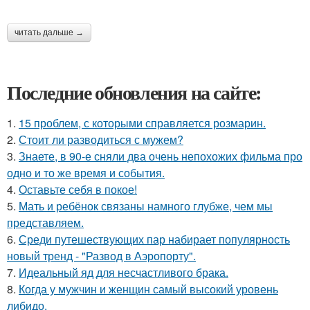
читать дальше →
Последние обновления на сайте:
1.
15 проблем, с которыми справляется розмарин.
2.
Стоит ли разводиться с мужем?
3.
Знаете, в 90-е сняли два очень непохожих фильма про
одно и то же время и события.
4.
Оставьте себя в покое!
5.
Мать и ребёнок связаны намного глубже, чем мы
представляем.
6.
Среди путешествующих пар набирает популярность
новый тренд - "Развод в Аэропорту".
7.
Идеальный яд для несчастливого брака.
8.
Когда у мужчин и женщин самый высокий уровень
либидо.