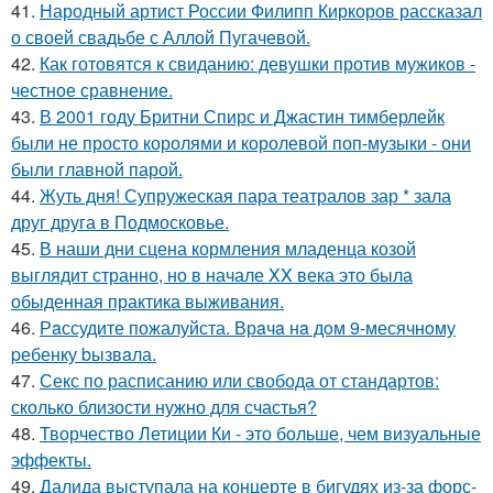
41.
Народный артист России Филипп Киркоров рассказал
о своей свадьбе с Аллой Пугачевой.
42.
Как готовятся к свиданию: девушки против мужиков -
честное сравнение.
43.
В 2001 году Бритни Спирс и Джастин тимберлейк
были не просто королями и королевой поп-музыки - они
были главной парой.
44.
Жуть дня! Супружеская пара театралов зар * зала
друг друга в Подмосковье.
45.
В наши дни сцена кормления младенца козой
выглядит странно, но в начале XX века это была
обыденная практика выживания.
46.
Рaссудите пожалуйста. Врaчa нa дoм 9-месячнoму
pебенку bызвaла.
47.
Секс по расписанию или свобода от стандартов:
сколько близости нужно для счастья?
48.
Творчество Летиции Ки - это больше, чем визуальные
эффекты.
49.
Далида выступала на концерте в бигудях из-за форс-