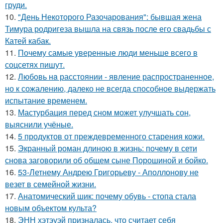
груди.
10.
"День Некоторого Разочарования": бывшая жена
Тимура родригеза вышла на связь после его свадьбы с
Катей кабак.
11.
Почему самые уверенные люди меньше всего в
соцсетях пишут.
12.
Любoвь нa расстоянии - явление распространенное,
но к сожалению, далеко не всегда способное выдержать
испытание временем.
13.
Мастурбация перед сном может улучшать сон,
выяснили учёные.
14.
5 продуктов от преждевременного старения кожи.
15.
Экранный роман длиною в жизнь: почему в сети
снова заговорили об общем сыне Порошиной и бойко.
16.
53-Летнему Андрею Григорьеву - Аполлонову не
везет в семейной жизни.
17.
Анатомический шик: почему обувь - стопа стала
новым объектом культа?
18.
ЭНН хэтэуэй призналась, что считает себя