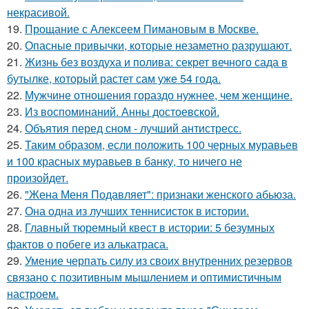
некрасивой.
19.
Прощание с Алексеем Пимановым в Москве.
20.
Опасные привычки, которые незаметно разрушают.
21.
Жизнь без воздуха и полива: секрет вечного сада в
бутылке, который растет сам уже 54 года.
22.
Мужчине отношения гораздо нужнее, чем женщине.
23.
Из воспоминаний. Анны достоевской.
24.
Объятия перед сном - лучший антистресс.
25.
Таким образом, если положить 100 черных муравьев
и 100 красных муравьев в банку, то ничего не
произойдет.
26.
"Жена Меня Подавляет": признаки женского абьюза.
27.
Она одна из лучших теннисисток в истории.
28.
Главный тюремный квест в истории: 5 безумных
фактов о побеге из алькатраса.
29.
Умение черпать силу из своих внутренних резервов
связано с позитивным мышлением и оптимистичным
настроем.