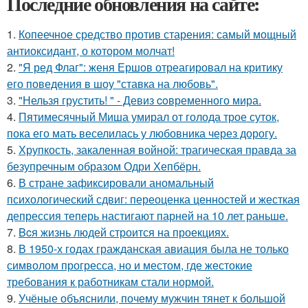
Последние обновления на сайте:
1.
Копеечное средство против старения: самый мощный
антиоксидант, о котором молчат!
2.
"Я ред Флаг": женя Ершов отреагировал на критику
его поведения в шоу "ставка на любовь".
3.
"Нельзя грустить! " - Девиз coвременного мира.
4.
Пятимесячный Миша умирал от голода трое суток,
пока его мать веселилась у любовника через дорогу.
5.
Хрупкость, закаленная войной: трагическая правда за
безупречным образом Одри Хепбёрн.
6.
В стране зафиксировали аномальный
психологический сдвиг: переоценка ценностей и жесткая
депрессия теперь настигают парней на 10 лет раньше.
7.
Bcя жизнь людей строится на проекциях.
8.
В 1950-х годах гражданская авиация была не только
символом прогресса, но и местом, где жестокие
требования к работникам стали нормой.
9.
Учёные объяснили, почему мужчин тянет к большой