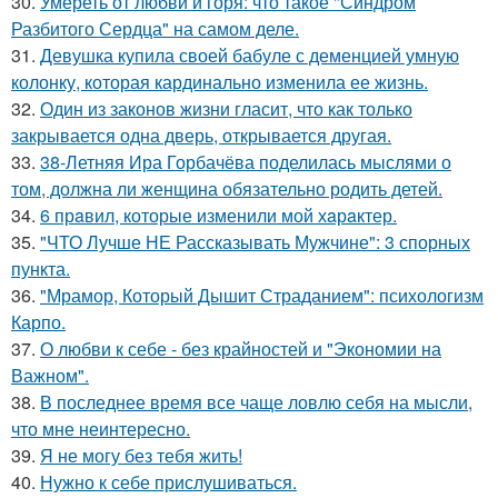
30.
Умереть от любви и горя: что такое "Синдром
Разбитого Сердца" на самом деле.
31.
Девушка купила своей бабуле с деменцией умную
колонку, которая кардинально изменила ее жизнь.
32.
Один из законов жизни гласит, что как только
закрывается одна дверь, открывается другая.
33.
38-Летняя Ира Горбачёва поделилась мыслями о
том, должна ли женщина обязательно родить детей.
34.
6 прaвил, которые изменили мой хaрaктер.
35.
"ЧТО Лучше НЕ Рассказывать Мужчине": 3 спорных
пункта.
36.
"Мрамор, Который Дышит Страданием": психологизм
Карпо.
37.
О любви к себе - без крайностей и "Экономии на
Важном".
38.
В последнее время все чаще ловлю себя на мысли,
что мне неинтересно.
39.
Я не могу без тебя жить!
40.
Нужно к себе прислушиваться.