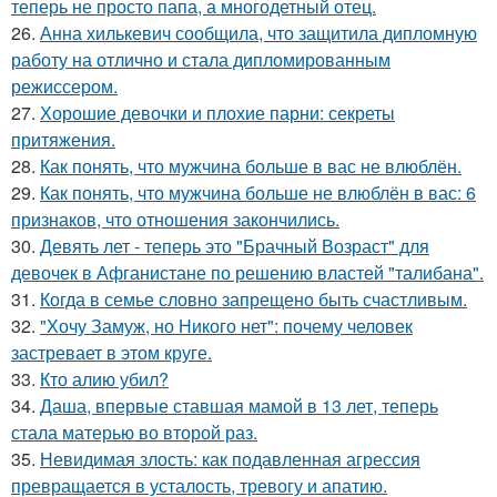
теперь не просто папа, а многодетный отец.
26.
Анна хилькевич сообщила, что защитила дипломную
работу на отлично и стала дипломированным
режиссером.
27.
Хорошие девочки и плохие парни: секреты
притяжения.
28.
Как понять, что мужчина больше в вас не влюблён.
29.
Как понять, что мужчина больше не влюблён в вас: 6
признаков, что отношения закончились.
30.
Девять лет - теперь это "Брачный Возраст" для
девочек в Афганистане по решению властей "талибана".
31.
Когда в семье словно запрещено быть счастливым.
32.
"Хочу Замуж, но Никого нет": почему человек
застревает в этом круге.
33.
Кто алию убил?
34.
Даша, впервые ставшая мамой в 13 лет, теперь
стала матерью во второй раз.
35.
Невидимая злость: как подавленная агрессия
превращается в усталость, тревогу и апатию.