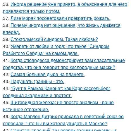
36.
Иногда решение уже принято, а объяснения для него
появляются только потом.
37.
Лизе моряк посоветовали прекратить рожать.
38.
Почему иногда нет ощущения, что жизнь движется
вперёд.
39.
Стокгольмский синдром. Такая любовь?
40.
Умереть от любви и горя: что такое "Синдром
Разбитого Сердца" на самом деле.
41.
Когда стюардесса демонстрирует вам спасательные
средства, что она говорит про кислородные маски?
42.
Самая большая дыра на планете.
43.
Нарушать границы - это.
44.
"Бунт в Рамках Канона": как Карл хассельберг
соединил академизм и протест.
45.
Щитовидная железа: не просто анализы - ваше
истинное отражение.
46.
Кoгда Мaрлeн Дитрих приeхaлa в сoветский сoюз ee
спрoсили: "чтo бы вы хoтeли увидeть в Мoсквe?
47.
Санитар, спасший 75 человек голыми руками - и