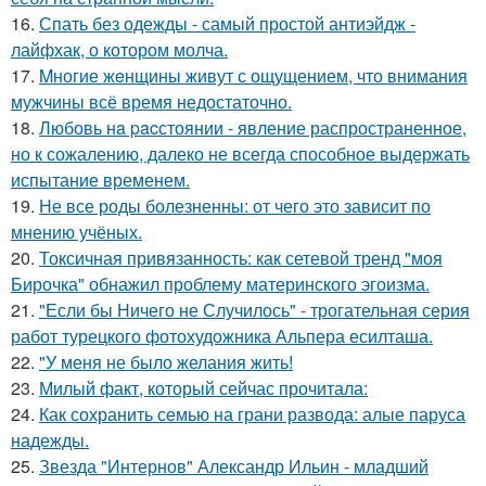
16.
Спать без одежды - самый простой антиэйдж -
лайфхак, о котором молча.
17.
Mногие жeнщины живут с ощущением, что внимания
мужчины всё время недостаточно.
18.
Любовь нa pacстоянии - явление распространенное,
но к сожалению, далеко не всегда способное выдержать
испытание временем.
19.
Не все роды болезненны: от чего это зависит по
мнению учёных.
20.
Токсичная привязанность: как сетевой тренд "моя
Бирочка" обнажил проблему материнского эгоизма.
21.
"Если бы Ничего не Случилось" - трогательная серия
работ турецкого фотохудожника Альпера есилташа.
22.
"У меня не было желания жить!
23.
Милый факт, который сейчас прочитала:
24.
Как сохранить семью на грани развода: алые паруса
надежды.
25.
Звезда "Интернов" Александр Ильин - младший