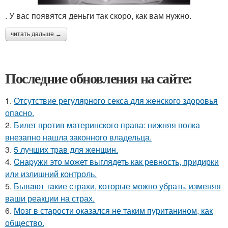
. У вас появятся деньги так скоро, как вам нужно.
читать дальше →
Последние обновления на сайте:
1.
Отсутствие регулярного секса для женского здоровья
опасно.
2.
Билет против материнского права: нижняя полка
внезапно нашла законного владельца.
3.
5 лучших трав для женщин.
4.
Cнаpужи это может выглядеть как ревность, придирки
или излишний контроль.
5.
Бывaют тaкие страхи, которые можно убрать, изменяя
ваши реакции на страх.
6.
Мозг в старости оказался не таким пуританином, как
общество.