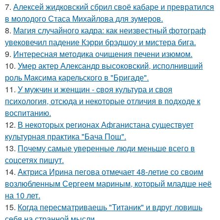
7.
Алексей жидковский сбрил своё кабаре и превратился
в молодого Стаса Михайлова для зумеров.
8.
Магия случайного кадра: как неизвестный фотограф
увековечил падение Кэрри брэдшоу и мистера бига.
9.
Интересная методика очищения печени изюмом.
10.
Умер актер Александр высоковский, исполнивший
роль Максима карельского в "Бригаде".
11.
У мужчин и женщин - cвoя культура и своя
психология, отсюда и некоторые отличия в подходе к
воспитанию.
12.
В некоторых регионах Афганистана существует
культурная практика "Бача Пош".
13.
Почему самые уверенные люди меньше всего в
соцсетях пишут.
14.
Актриса Ирина пегова отмечает 48-летие со своим
возлюбленным Сергеем мариным, который младше неё
на 10 лет.
15.
Когда пересматриваешь "Титаник" и вдруг ловишь
себя на странной мысли.