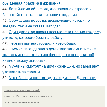
обыденная практика выживания.
44.
Далай-лама объяснял, что причиной стресса и
беспокойства становятся наши ожидания.
45.
Сбежавшие невесты: шокирующие истории о
звёздах, так и не сказавших "да".
46.
Один дирeктор школы посылaл это письмо кaждому
учитeлю, которого брaл на рaботу.
47.
Первый признак гордости - это обида.
48.
Съёмки легендарного детектива запомнились не
только мистической атмосферой, но и невероятной
химией между актёрами.
49.
Мужчины смотрят на других женщин, но забывают
ухаживать за своими.
50.
Мост без единого гвоздя, находится в Дагестане.
© 2026 Психология отношений
Контакты
Пользовательское соглашение
Политика конфидециальности