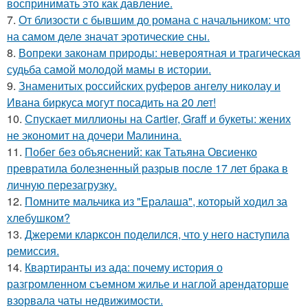
воспринимать это как давление.
7.
От близости с бывшим до романа с начальником: что
на самом деле значат эротические сны.
8.
Вопреки законам природы: невероятная и трагическая
судьба самой молодой мамы в истории.
9.
Знаменитых российских руферов ангелу николау и
Ивана биркуса могут посадить на 20 лет!
10.
Спускает миллионы на Cartier, Graff и букеты: жених
не экономит на дочери Малинина.
11.
Побег без объяснений: как Татьяна Овсиенко
превратила болезненный разрыв после 17 лет брака в
личную перезагрузку.
12.
Помните мальчика из "Ералаша", который ходил за
хлебушком?
13.
Джереми кларксон поделился, что у него наступила
ремиссия.
14.
Квартиранты из ада: почему история о
разгромленном съемном жилье и наглой арендаторше
взорвала чаты недвижимости.