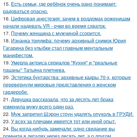
15.
Ecть семьи, где ребёнок очень рано понимает:
радоваться опасно.
16.
Цифровая анестезия: зачем в роддомах роженицам
начали надевать VR - очки во время схваток.
17.
Почему женщина с мужчиной ссорится.
18.
Изнанка триумфа: почему архивный снимок Юрия
Гагарина без улыбки стал главным ментальным
манифестом.
19.
Умерла актриса сериалов "Кухня" и "реальные
пацаны" Татьяна плетнева.
20.
Эстетика бунтарства: архивные кадры 70-х, которые
перевернули мировые представления о женском
гардеробе.
21.
Девушка рассказала, что за десять лет брака
изменила мужу всего один раз.
22.
Муж запретил Шэрон стоун удалять опухоль в ГРУДИ.
23.
У всех за плечами имеется тот или иной опыт.
24.
Вы когда-нибудь замечали: одно свидание вы
помните в деталях через десять лет, а о другом