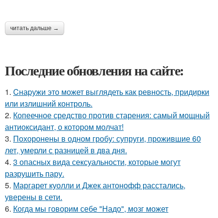
читать дальше →
Последние обновления на сайте:
1.
Cнаpужи это может выглядеть как ревность, придирки
или излишний контроль.
2.
Копеечное средство против старения: самый мощный
антиоксидант, о котором молчат!
3.
Похоронены в одном гробу: супруги, прожившие 60
лет, умерли с разницей в два дня.
4.
3 опасных вида сексуальности, которые могут
разрушить пару.
5.
Маргарет куолли и Джек антонофф расстались,
уверены в сети.
6.
Когда мы говорим себе "Надо", мозг может