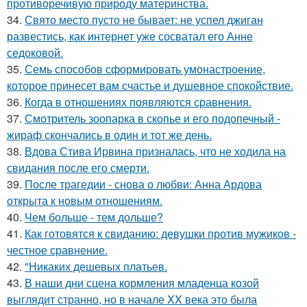
противоречивую природу материнства.
34.
Свято место пусто не бывает: не успел джиган
развестись, как интернет уже сосватал его Анне
седоковой.
35.
Семь способов сформировать умонастроение,
которое принесет вам счастье и душевное спокойствие.
36.
Когда в отношениях появляются сравнения.
37.
Смотритель зоопарка в скопье и его подопечный -
жираф скончались в один и тот же день.
38.
Вдова Стива Ирвина призналась, что не ходила на
свидания после его смерти.
39.
После трагедии - снова о любви: Анна Ардова
открыта к новым отношениям.
40.
Чем больше - тем дольше?
41.
Как готовятся к свиданию: девушки против мужиков -
честное сравнение.
42.
"Никаких дешевых платьев.
43.
В наши дни сцена кормления младенца козой
выглядит странно, но в начале XX века это была