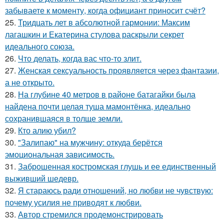
забываете к моменту, когда официант приносит счёт?
25.
Тридцать лет в абсолютной гармонии: Максим
лагашкин и Екатерина стулова раскрыли секрет
идеального союза.
26.
Что делать, когда вас что-то злит.
27.
Женская сексуальность проявляется через фантазии,
а не открыто.
28.
На глубине 40 метров в районе батагайки была
найдена почти целая туша мамонтёнка, идеально
сохранившаяся в толще земли.
29.
Кто алию убил?
30.
"Залипаю" на мужчину: откуда берётся
эмоциональная зависимость.
31.
Заброшенная костромская глушь и ее единственный
выживший шедевр.
32.
Я стараюсь ради отношений, но любви не чувствую:
почему усилия не приводят к любви.
33.
Автор стремился продемонстрировать