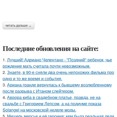
читать дальше →
Последние обновления на сайте:
1.
Лучший! Адриано Челентано - "Поздний" ребенок, чье
рождение мать считала почти невозможным.
2.
Знаете, в 90-е сняли два очень непохожих фильма про
одно и то же время и события.
3.
Ариана гранде вернулась к бывшему возлюбленному
после разрыва с Итаном слейтером.
4.
Аврора киба в свадебном платье, правда, не на
свадьбе с Григорием Лепсом, а на подиуме показа
Solangel на московской неделе моды.
5.
Мишель мерсье и её героиня: кем была реальная леди