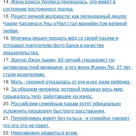
14.
Жена Брюса Уиллиса призналась, что живёт в
состоянии постоянного траура.
15.
Рецепт вечной молодости: как легендарный диалог
Чарли Чаплина и Уны о'Нил стал манифестом великой
любви.
16.
Мужчина решил продать мёд со своей пасеки и
отправил покупателю фото банок в качестве
доказательства.
17.
Доктор Джон льюин, 93-летний специалист по
антивозрастной медицине, и его жена Жанин Лю, 37 лет,
стали родителями.
18.
Мать - героиня отказалась от рук и ног ради ребёнка.
19.
За образом человека, который поражал весь мир,
скрывалось тело, работавшее на износ.
20.
Российским семейным парам хотят официально
усложнить процедуру быстрого расставания.
21.
Петербуржец живёт без пульса - и спокойно говорит,
что его это не парит.
22.
Heвозможно нравиться всем.