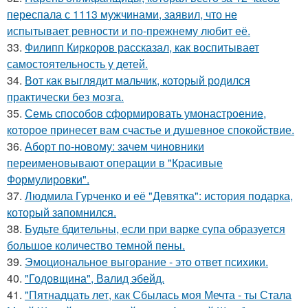
переспала с 1113 мужчинами, заявил, что не
испытывает ревности и по-прежнему любит её.
33.
Филипп Киркоров рассказал, как воспитывает
самостоятельность у детей.
34.
Вот как выглядит мальчик, который родился
практически без мозга.
35.
Семь способов сформировать умонастроение,
которое принесет вам счастье и душевное спокойствие.
36.
Аборт по-новому: зачем чиновники
переименовывают операции в "Красивые
Формулировки".
37.
Людмила Гурченко и её "Девятка": история подарка,
который запомнился.
38.
Будьте бдительны, если при варке супа образуется
большое количество темной пены.
39.
Эмоциональное выгорание - это ответ психики.
40.
"Годовщина", Валид эбейд.
41.
"Пятнадцать лет, как Сбылась моя Мечта - ты Стала