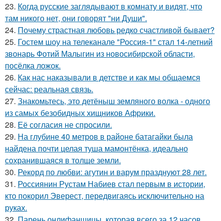
23.
Когда русские заглядывают в комнату и видят, что
там никого нет, они говорят "ни Души".
24.
Почему страстная любовь редко счастливой бывает?
25.
Гостем шоу на телеканале "Россия-1" стал 14-летний
звонарь Фотий Малыгин из новосибирской области,
посёлка ложок.
26.
Как нас наказывали в детстве и как мы общаемся
сейчас: реальная связь.
27.
Знакомьтесь, это детёныш земляного волка - одного
из самых безобидных хищников Африки.
28.
Её согласия не спросили.
29.
На глубине 40 метров в районе батагайки была
найдена почти целая туша мамонтёнка, идеально
сохранившаяся в толще земли.
30.
Рекорд по любви: агутин и варум празднуют 28 лет.
31.
Россиянин Рустам Набиев стал первым в истории,
кто покорил Эверест, передвигаясь исключительно на
руках.
32.
Парень онлифанщицы, которая всего за 12 часов