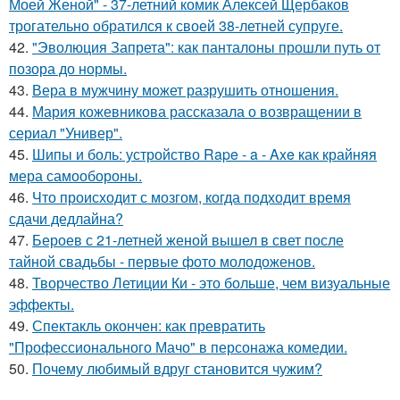
Моей Женой" - 37-летний комик Алексей Щербаков
трогательно обратился к своей 38-летней супруге.
42.
"Эволюция Запрета": как панталоны прошли путь от
позора до нормы.
43.
Вера в мужчину может разрушить отношения.
44.
Мария кожевникова рассказала о возвращении в
сериал "Универ".
45.
Шипы и боль: устройство Rape - a - Axe как крайняя
мера самообороны.
46.
Что происходит с мозгом, когда подходит время
сдачи дедлайна?
47.
Бероев с 21-летней женой вышел в свет после
тайной свадьбы - первые фото молодоженов.
48.
Творчество Летиции Ки - это больше, чем визуальные
эффекты.
49.
Спектакль окончен: как превратить
"Профессионального Мачо" в персонажа комедии.
50.
Почему любимый вдруг становится чужим?