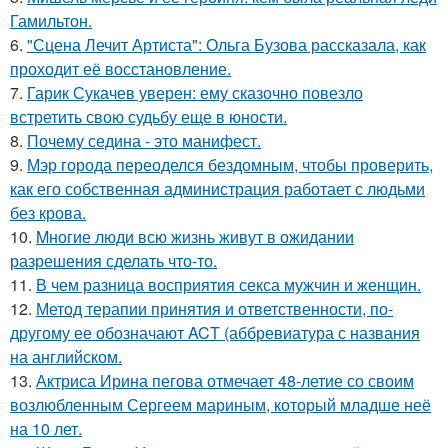
Гамильтон.
6.
"Сцена Лечит Артиста": Ольга Бузова рассказала, как
проходит её восстановление.
7.
Гарик Сукачев уверен: ему сказочно повезло
встретить свою судьбу еще в юности.
8.
Почему седина - это манифест.
9.
Мэр города переоделся бездомным, чтобы проверить,
как его собственная администрация работает с людьми
без крова.
10.
Mногие люди всю жизнь живут в ожидании
разрешения сделать что-то.
11.
В чем разница восприятия секса мужчин и женщин.
12.
Метод терапии принятия и ответственности, по-
другому ее обозначают ACT (аббревиатура с названия
на английском.
13.
Актриса Ирина пегова отмечает 48-летие со своим
возлюбленным Сергеем мариным, который младше неё
на 10 лет.