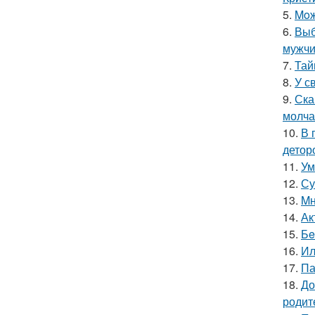
5.
Moж
6.
Выб
мужчи
7.
Тай
8.
У с
9.
Ска
молча
10.
В 
детор
11.
Ум
12.
Су
13.
Mн
14.
Ак
15.
Бe
16.
Ил
17.
Па
18.
До
родит