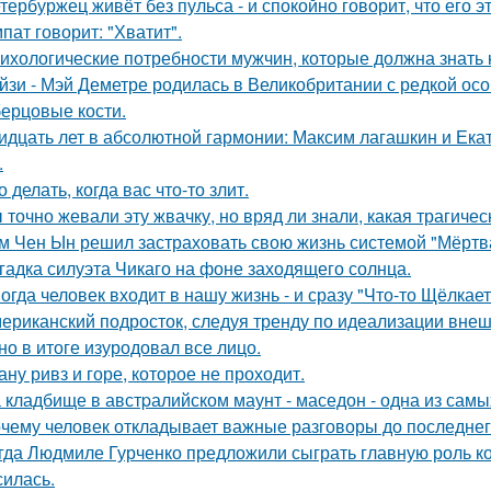
тербуржец живёт без пульса - и спокойно говорит, что его эт
пат говорит: "Хватит".
ихологические потребности мужчин, которые должна знать
йзи - Мэй Деметре родилась в Великобритании с редкой ос
ерцовые кости.
идцать лет в абсолютной гармонии: Максим лагашкин и Ека
.
о делать, когда вас что-то злит.
 точно жевали эту жвачку, но вряд ли знали, какая трагичес
м Чен Ын решил застраховать свою жизнь системой "Мёртва
гадка силуэта Чикаго на фоне заходящего солнца.
огда человек входит в нашу жизнь - и сразу "Что-то Щёлкает
ериканский подросток, следуя тренду по идеализации внеш
 но в итоге изуродовал все лицо.
ану ривз и горе, которое не проходит.
 кладбище в австpалийском маунт - маседон - одна из самы
чему человек откладывает важные разговоры до последнег
гда Людмиле Гурченко предложили сыграть главную роль ко
силась.