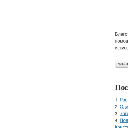
Благо
помощ
искус
читат
Пос
1.
Рас
2.
Оди
3.
Заг
4.
Поя
Крист