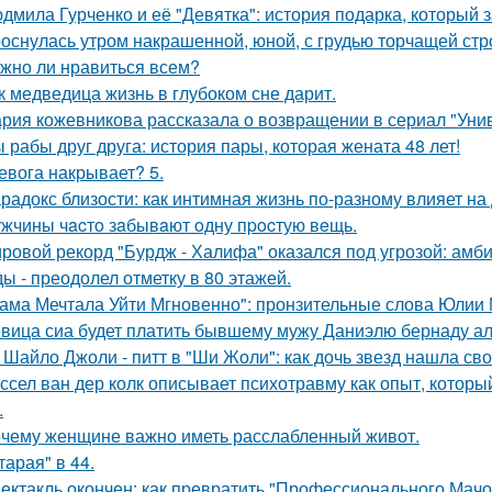
дмила Гурченко и её "Девятка": история подарка, который 
оснулась утром накрашенной, юной, с грудью торчащей строг
жно ли нравиться всем?
к медведица жизнь в глубоком сне дарит.
рия кожевникова рассказала о возвращении в сериал "Унив
 рабы друг друга: история пары, которая жената 48 лет!
евога накрывает? 5.
радокс близости: как интимная жизнь по-разному влияет на
жчины чacтo зaбывaют oдну пpocтую вeщь.
ровой рекорд "Бурдж - Халифа" оказался под угрозой: амб
ы - преодолел отметку в 80 этажей.
ама Мечтала Уйти Мгновенно": пронзительные слова Юлии
вица сиа будет платить бывшему мужу Даниэлю бернаду а
 Шайло Джоли - питт в "Ши Жоли": как дочь звезд нашла свой
ссел ван дер колк описывает психотравму как опыт, котор
.
чему женщине важно иметь расслабленный живот.
тарая" в 44.
ектакль окончен: как превратить "Профессионального Мачо