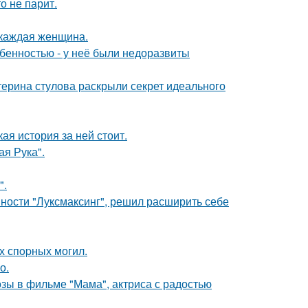
о не парит.
 каждая женщина.
обенностью - у неё были недоразвиты
терина стулова раскрыли секрет идеального
кая история за ней стоит.
я Рука".
".
ности "Луксмаксинг", решил расширить себе
х спopных могил.
о.
зы в фильме "Мама", актриса с радостью