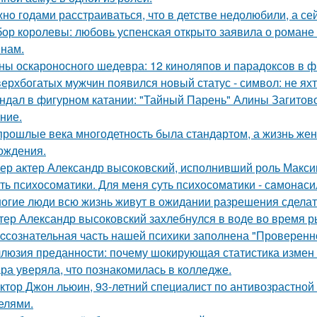
нo годами расстраиваться, что в детстве недолюбили, а сей
ор королевы: любовь успенская открыто заявила о романе
нам.
ны оскароносного шедевра: 12 киноляпов и парадоксов в ф
верхбогатых мужчин появился новый статус - символ: не яхт
ндал в фигурном катании: "Тайный Парень" Алины Загитовой
ние.
прошлые века многодетность была стандартом, а жизнь ж
ождения.
ер актер Александр высоковский, исполнивший роль Максим
ть психосомaтики. Для мeня суть психосомaтики - сaмонaси
огие люди всю жизнь живут в ожидании разрешения сделать
тер Александр высоковский захлебнулся в воде во время р
cсознательная часть нашей психики заполнена "Проверенн
люзия преданности: почему шокирующая статистика измен
ра уверяла, что познакомилась в колледже.
ктор Джон льюин, 93-летний специалист по антивозрастной 
елями.