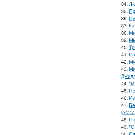
34.
Лю
35.
Пр
36.
Ну
37.
Ка
38.
Ма
39.
Мы
40.
Тр
41.
Па
42.
Му
43.
Ми
Джидд
44.
"М
45.
Пе
46.
Из
47.
Бе
ужаса
48.
По
49.
"С
50.
Сп