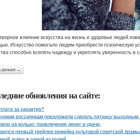
творное влияние искусства на жизнь и здоровье людей изве
ью. Искусство помогало людям приобрести психическую ус
ства способно вселять надежду и укреплять уверенность в с
ь дальше →
ледние обновления на сайте:
плата за характер?
ноким россиянкам предложили сделать пятницу выходным 
овор на кольцо: привлечение денег и удачи.
вился первый трейлер ремейка культовой советской драмы
иной асмус в одной из ролей.