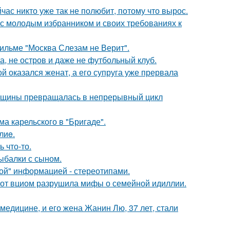
час никто уже так не полюбит, потому что вырос.
 с молодым избранником и своих требованиях к
ильме "Москва Слезам не Верит".
а, не остров и даже не футбольный клуб.
 оказался женат, а его супруга уже прервала
енщины превращалась в непрерывный цикл
а карельского в "Бригаде".
лиe.
 что-то.
ыбалки с сыном.
ой" информацией - стереотипами.
 от вциом разрушила мифы о семейной идиллии.
медицине, и его жена Жанин Лю, 37 лет, стали