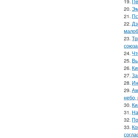
19.
Пе
20.
Эм
21.
Пс
22.
Дэ
малоб
23.
Тр
союза
24.
Чт
25.
Вы
26.
Ки
27.
За
28.
Ин
29.
Ам
небо,
30.
Ки
31.
На
32.
По
33.
Ко
согла