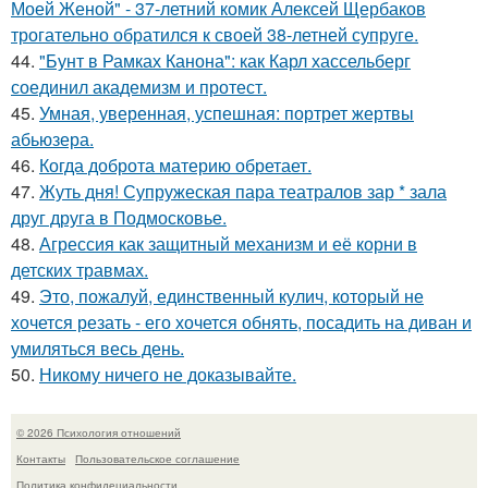
Моей Женой" - 37-летний комик Алексей Щербаков
трогательно обратился к своей 38-летней супруге.
44.
"Бунт в Рамках Канона": как Карл хассельберг
соединил академизм и протест.
45.
Умная, уверенная, успешная: портрет жертвы
абьюзера.
46.
Когда доброта материю обретает.
47.
Жуть дня! Супружеская пара театралов зар * зала
друг друга в Подмосковье.
48.
Агрессия как защитный механизм и её корни в
детских травмах.
49.
Это, пожалуй, единственный кулич, который не
хочется резать - его хочется обнять, посадить на диван и
умиляться весь день.
50.
Никому ничего не доказывайте.
© 2026 Психология отношений
Контакты
Пользовательское соглашение
Политика конфидециальности