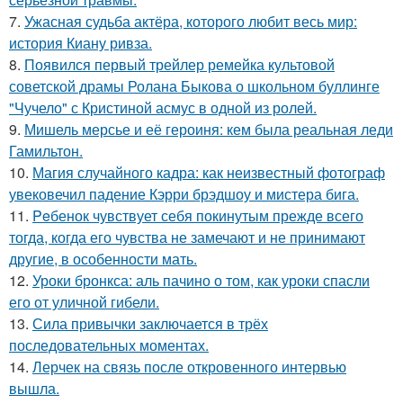
7.
Ужасная судьба актёра, которого любит весь мир:
история Киану ривза.
8.
Появился первый трейлер ремейка культовой
советской драмы Ролана Быкова о школьном буллинге
"Чучело" с Кристиной асмус в одной из ролей.
9.
Мишель мерсье и её героиня: кем была реальная леди
Гамильтон.
10.
Магия случайного кадра: как неизвестный фотограф
увековечил падение Кэрри брэдшоу и мистера бига.
11.
Peбенок чувствует себя покинутым прежде всего
тогда, когда его чувства не замечают и не принимают
другие, в особенности мать.
12.
Уроки бронкса: аль пачино о том, как уроки спасли
его от уличной гибели.
13.
Сила привычки заключается в трёх
последовательных моментах.
14.
Лерчек на связь после откровенного интервью
вышла.