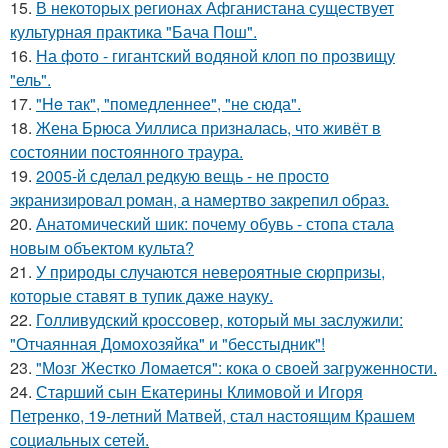
15.
В некоторых регионах Афганистана существует
культурная практика "Бача Пош".
16.
На фото - гигантский водяной клоп по прозвищу
"ель".
17.
"He так", "помедленнее", "не сюда".
18.
Жена Брюса Уиллиса призналась, что живёт в
состоянии постоянного траура.
19.
2005-й сделал редкую вещь - не просто
экранизировал роман, а намертво закрепил образ.
20.
Анатомический шик: почему обувь - стопа стала
новым объектом культа?
21.
У природы случаются невероятные сюрпризы,
которые ставят в тупик даже науку.
22.
Голливудский кроссовер, который мы заслужили:
"Отчаянная Домохозяйка" и "бесстыдник"!
23.
"Мозг Жестко Ломается": кока о своей загруженности.
24.
Старший сын Екатерины Климовой и Игоря
Петренко, 19-летний Матвей, стал настоящим Крашем
социальных сетей.