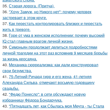
35.
Старая дорога. (Притча).
36.
"Хочу Замуж, но Никого нет": почему человек
застревает в этом круге.
37.
Как перестать контролировать близких и перестать
жить в тревоге.
38.
Горе от ума в женском исполнении: почему высокий
IQ стал главным врагом личной жизни.
39.
Симоньян продолжает делиться подробностями
личной трагедии на этот раз вспомнив 9 месяцев борьбы
за жизнь кеосаяна.
40.
Механика сюрреализма: как дали конструировал
свои безумства.
41.
75-Летний Ричард гирр и его жена, 41-летняя
Алехандра Сильва, отмечают восьмую годовщину
свадьбы.
42.
"Федю Понесло": в сети обсуждают новую
избранницу Фёдора Бондарчука.
43.
"Пятнадцать лет, как Сбылась моя Мечта - ты Стала