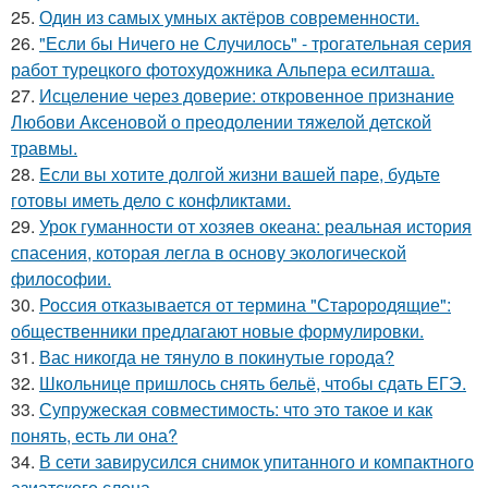
25.
Один из самых умных актёров современности.
26.
"Если бы Ничего не Случилось" - трогательная серия
работ турецкого фотохудожника Альпера есилташа.
27.
Исцеление через доверие: откровенное признание
Любови Аксеновой о преодолении тяжелой детской
травмы.
28.
Eсли вы хотите долгой жизни вашей паре, будьте
готовы иметь дело с конфликтами.
29.
Урок гуманности от хозяев океана: реальная история
спасения, которая легла в основу экологической
философии.
30.
Россия отказывается от термина "Старородящие":
общественники предлагают новые формулировки.
31.
Вас никогда не тянуло в покинутые города?
32.
Школьнице пришлось снять бельё, чтобы сдать ЕГЭ.
33.
Супружеская совместимость: что это такое и как
понять, есть ли она?
34.
В сети завирусился снимок упитанного и компактного
азиатского слона.