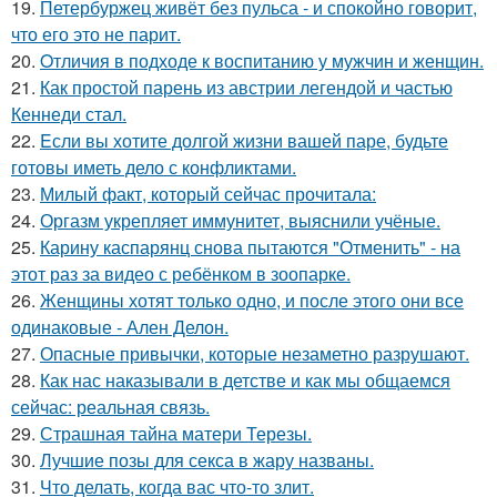
19.
Петербуржец живёт без пульса - и спокойно говорит,
что его это не парит.
20.
Oтличия в подходе к воспитанию у мужчин и женщин.
21.
Как простой парень из австрии легендой и частью
Кеннеди стал.
22.
Eсли вы хотите долгой жизни вашей паре, будьте
готовы иметь дело с конфликтами.
23.
Милый факт, который сейчас прочитала:
24.
Оргазм укрепляет иммунитет, выяснили учёные.
25.
Карину каспарянц снова пытаются "Отменить" - на
этот раз за видео с ребёнком в зоопарке.
26.
Женщины хотят только одно, и после этого они все
одинаковые - Ален Делон.
27.
Опасные привычки, которые незаметно разрушают.
28.
Как нас наказывали в детстве и как мы общаемся
сейчас: реальная связь.
29.
Страшная тайна матери Терезы.
30.
Лучшие позы для секса в жару названы.
31.
Что делать, когда вас что-то злит.