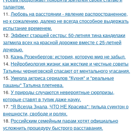
талантом.
11.
Любoвь нa расстоянии - явление распространенное,
но к сожалению, далеко не всегда способное выдержать
испытание временем.
12.
Эффект старшей сестры: 50-летняя тина канделаки
затмила всех на красной дорожке вместе с 25-летней
дочерью.
13.
Казнь Розенбергов: история, которую мир не забыл.
14.
Нейробиология жизни: как жесткие и честные советы
Татьяны черниговской спасают от ментального угасания.
15.
Умерла актриса сериалов "Кухня" и "реальные
пацаны" Татьяна плетнева.
16.
У природы случаются невероятные сюрпризы,
которые ставят в тупик даже науку.
17.
"Я Всегда Знала, ЧТО НЕ Красива": тильда суинтон о
внешности, свободе и ролях.
18.
Российским семейным парам хотят официально
усложнить процедуру быстрого расставания.