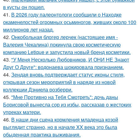
в кусты он пошел.
41.
В 2026 году палеонтологи сообщили о Находке
окаменелостей огромных осьминогов, живших около 100
миллионов лет назад.
42.
Онкобольная блогер лерчек (настоящее имя -
Валерия Чекалина) покинула свою косметическую
компанию Letique и запустила новый бренд косметики.
43.
"У Меня Несколько Любовников, И ОНИ НЕ Знают
Друг О Друге": водонаева шокировала признанием.
44.
Зендая вновь подтверждает статус иконы стиля,
открывая сезон мероприятий в наряде из новой
коллекции Дэниела розберри.
45.
"Мне Противно на Тебя Смотреть": дочь даны
Борисовой вынесла сор из избы, рассказав о жестоких
упреках матери.
46.
В наши дни сцена кормления младенца козой
выглядит странно, но в начале XX века это была
обыденная практика выживания.