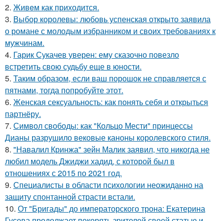
2.
Живeм как приходится.
3.
Выбор королевы: любовь успенская открыто заявила
о романе с молодым избранником и своих требованиях к
мужчинам.
4.
Гарик Сукачев уверен: ему сказочно повезло
встретить свою судьбу еще в юности.
5.
Таким образом, если ваш порошок не справляется с
пятнами, тогда попробуйте этот.
6.
Женская сексуальность: как понять себя и открыться
партнёру.
7.
Символ свободы: как "Кольцо Мести" принцессы
Дианы разрушило вековые каноны королевского стиля.
8.
"Навалил Кринжа" зейн Малик заявил, что никогда не
любил модель Джиджи хадид, с которой был в
отношениях с 2015 по 2021 год.
9.
Специалисты в области психологии неожиданно на
защиту спонтанной страсти встали.
10.
От "Бригады" до императорского трона: Екатерина
Гусева продолжает покорять зрителей своей статью и