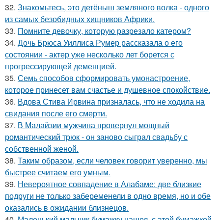
32.
Знакомьтесь, это детёныш земляного волка - одного
из самых безобидных хищников Африки.
33.
Помните девочку, которую разрезало катером?
34.
Дочь Брюса Уиллиса Румер рассказала о его
состоянии - актер уже несколько лет борется с
прогрессирующей деменцией.
35.
Семь способов сформировать умонастроение,
которое принесет вам счастье и душевное спокойствие.
36.
Вдова Стива Ирвина призналась, что не ходила на
свидания после его смерти.
37.
В Малайзии мужчина провернул мощный
романтический трюк - он заново сыграл свадьбу с
собственной женой.
38.
Таким образом, если человек говорит уверенно, мы
быстрее считаем его умным.
39.
Невероятное совпадение в Алабаме: две близкие
подруги не только забеременели в одно время, но и обе
оказались в ожидании близнецов.
40.
Маленький мальчик бумажку нашел, с этой бумажкой