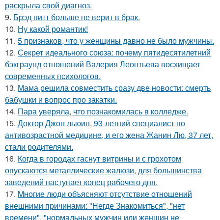
раскрыла свой диагноз.
9.
Брэд питт больше не верит в брак.
10.
Ну какой романтик!
11.
5 признаков, что у женщины давно не было мужчины.
12.
Секрет идеального союза: почему пятидесятилетний
бэкграунд отношений Валерия Леонтьева восхищает
современных психологов.
13.
Мама решила совместить сразу две новости: смерть
бабушки и вопрос про закатки.
14.
Пара уверяла, что познакомилась в колледже.
15.
Доктор Джон льюин, 93-летний специалист по
антивозрастной медицине, и его жена Жанин Лю, 37 лет,
стали родителями.
16.
Когда в городах гаснут витрины и с грохотом
опускаются металлические жалюзи, для большинства
заведений наступает конец рабочего дня.
17.
Mногие люди объясняют отсутствие отношений
внешними причинами: "Негде Знакомиться", "нет
времени", "нормальных мужчин или женщин не