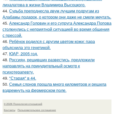
лихалатова в жизни Владимира Высоцкого.
44.
Судьба преподнесла двум лучшим подругам из
Алабамы подарок, о котором они даже не смели мечтать.
45.
Александр Головин и его супруга Александра Попова
столкнулись с неприятной ситуацией во время общения
с прессой.
46.
Ребёнок родился с другим цветом кожи: пара
объяснила это генетикой.
47.
ЮАР, 2005 год.
48.
Россиян, решивших развестись, предложили
направлять на принудительный осмотр к
психотерапевту.
49.
"Старая" в 44.
50.
Семья слонов прошла много километров и решила
вздремнуть на фермерском поле.
© 2026 Психология отношений
Контакты
Пользовательское соглашение