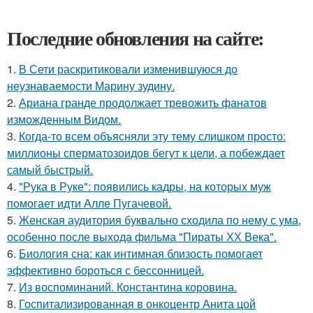
Последние обновления на сайте:
1.
В Сети раскритиковали изменившуюся до
неузнаваемости Марину зудину.
2.
Ариана гранде продолжает тревожить фанатов
изможденным Видом.
3.
Когда-то всем объясняли эту тему слишком просто:
миллионы сперматозоидов бегут к цели, а побеждает
самый быстрый.
4.
"Рука в Руке": появились кадры, на которых муж
помогает идти Алле Пугачевой.
5.
Женская аудитория буквально сходила по нему с ума,
особенно после выхода фильма "Пираты ХХ Века".
6.
Биология сна: как интимная близость помогает
эффективно бороться с бессонницей.
7.
Из воспоминаний. Константина коровина.
8.
Госпитализированная в онкоцентр Анита цой