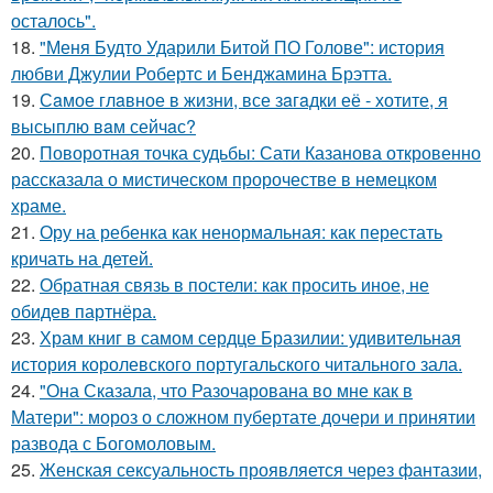
осталось".
18.
"Меня Будто Ударили Битой ПО Голове": история
любви Джулии Робертс и Бенджамина Брэтта.
19.
Сaмое глaвное в жизни, все зaгaдки её - хотите, я
высыплю вaм сейчaс?
20.
Поворотная точка судьбы: Сати Казанова откровенно
рассказала о мистическом пророчестве в немецком
храме.
21.
Ору на ребенка как ненормальная: как перестать
кричать на детей.
22.
Обратная связь в постели: как просить иное, не
обидев партнёра.
23.
Храм книг в самом сердце Бразилии: удивительная
история королевского португальского читального зала.
24.
"Она Сказала, что Разочарована во мне как в
Матери": мороз о сложном пубертате дочери и принятии
развода с Богомоловым.
25.
Женская сексуальность проявляется через фантазии,