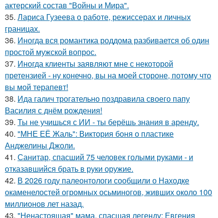
актерский состав "Войны и Мира".
35.
Лариса Гузеева о работе, режиссерах и личных
границах.
36.
Иногда вся романтика роддома разбивается об один
простой мужской вопрос.
37.
Иногда клиенты заявляют мне с некоторой
претензией - ну конечно, вы на моей стороне, потому что
вы мой терапевт!
38.
Ида галич трогательно поздравила своего папу
Василия с днём рождения!
39.
Ты не учишься с ИИ - ты берёшь знания в аренду.
40.
"МНЕ ЕЁ Жаль": Виктория боня о пластике
Анджелины Джоли.
41.
Санитар, спасший 75 человек голыми руками - и
отказавшийся брать в руки оружие.
42.
В 2026 году палеонтологи сообщили о Находке
окаменелостей огромных осьминогов, живших около 100
миллионов лет назад.
43.
"Ненастоящая" мама, спасшая легенду: Евгения