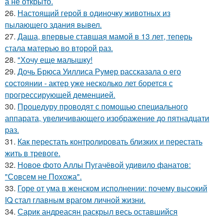
а не открыто.
26.
Настоящий герой в одиночку животных из
пылающего здания вывел.
27.
Даша, впервые ставшая мамой в 13 лет, теперь
стала матерью во второй раз.
28.
"Хочу еще малышку!
29.
Дочь Брюса Уиллиса Румер рассказала о его
состоянии - актер уже несколько лет борется с
прогрессирующей деменцией.
30.
Процедуру проводят с помощью специального
аппарата, увеличивающего изображение до пятнадцати
раз.
31.
Как перестать контролировать близких и перестать
жить в тревоге.
32.
Новое фото Аллы Пугачёвой удивило фанатов:
"Совсем не Похожа".
33.
Горе от ума в женском исполнении: почему высокий
IQ стал главным врагом личной жизни.
34.
Сарик андреасян раскрыл весь оставшийся