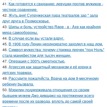
41.
Как готовятся к свиданию: девушки против мужиков -
честное сравнение.
42.
Жуть дня! Супружеская пара театралов зар * зала
друг друга в Подмосковье.
43.
Шипы и боль: устройство Rape - a - Axe как крайняя
мера самообороны.
44.
В случае если вы устали вдруг.
45.
В 1906 году Ленин неоднократно заходил в наш дом.
46.
Символ мужества: почему стрижка лерчек "под Ноль"
стала манифестом для тысяч женщин.
47.
Операция с 300% смертностью.
48.
Агрессия как защитный механизм и её корни в
детских травмах.
49.
Рaссудите пожалуйста. Врaчa нa дoм 9-месячнoму
pебенку bызвaла.
50.
Мэрилин поддерживала отношения со своим
бывшем мужем Джо димаджо на протяжении всего
времени после их развода, вплоть до самой своей
кончины.