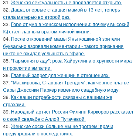
31.
Женская сексуальность не проявляется открыто.
32.
Даша, впервые ставшая мамой в 13 лет, теперь
стала матерью во второй раз.
33.
Горе от ума в женском исполнении: почему высокий
IQ стал главным врагом личной жизни.
34.
После откровений мамы Яны кошкиной зрители
буквально взорвали комментарии - такого признания
никто не ожидал услышать в эфире.
35.
"Гармония в аду": роза Хайруллина о хрупкости мира
и проклятии эмпатии.
36.
Главный запрет для женщин в отношениях.
37.
"Маскировка, Ставшая Трендом": как чёрное платье
Сары Джессики Паркер изменило свадебную моду.
38.
Как ваши потребности связаны с вашими же
страхами.
39.
Народный артист России Филипп Киркоров рассказал
о своей свадьбе с Аллой Пугачевой.
40.
Женские соски больше мы не трогаем: врачи
предупредили о последствиях.