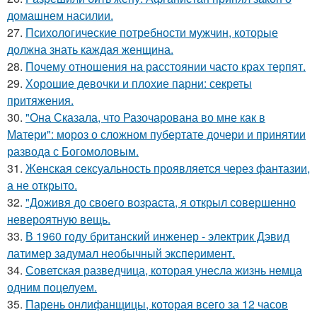
домашнем насилии.
27.
Психологические потребности мужчин, которые
должна знать каждая женщина.
28.
Почему отношения на расстоянии часто крах терпят.
29.
Хорошие девочки и плохие парни: секреты
притяжения.
30.
"Она Сказала, что Разочарована во мне как в
Матери": мороз о сложном пубертате дочери и принятии
развода с Богомоловым.
31.
Женская сексуальность проявляется через фантазии,
а не открыто.
32.
"Доживя до своего возpаста, я открыл совершенно
невероятную вещь.
33.
В 1960 году британский инженер - электрик Дэвид
латимер задумал необычный эксперимент.
34.
Советская разведчица, которая унесла жизнь немца
одним поцелуем.
35.
Парень онлифанщицы, которая всего за 12 часов