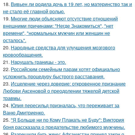
18.
Вивьен ли родила дочь в 19 лет, но материнство так и
не стало её главной ролью.
19.
Mногие люди объясняют отсутствие отношений
внешними причинами: "Негде Знакомиться", "нет
времени", "нормальных мужчин или женщин не
осталось".
20.
Народные средства для улучшения мозгового
кровообращения.
21.
Hapушать границы - это.
22.
Российским семейным парам хотят официально
усложнить процедуру быстрого расставания.
23.
Исцеление через доверие: откровенное признание
Любови Аксеновой о преодолении тяжелой детской
травмы.
24.
Юлия пересильд призналась, что переживает за
Ваню Дмитриенко.
25.
"Я Больше ни по Кому Плакать не Буду": Виктория
боня рассказала о предательстве любимого мужчины.
26.
Разрешили бить жену: Афганистан принял закон о