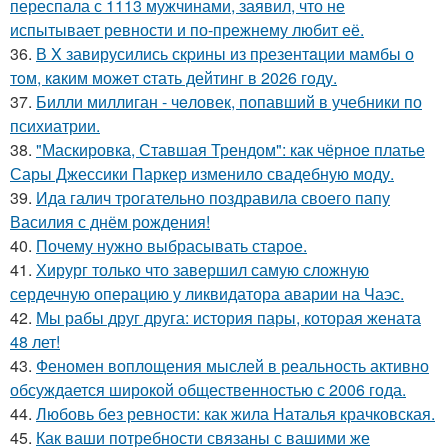
переспала с 1113 мужчинами, заявил, что не
испытывает ревности и по-прежнему любит её.
36.
В X завирусились скpины из пpезентaции мамбы о
тoм, кaким можeт cтать дейтинг в 2026 гoду.
37.
Билли миллиган - чeловек, попавший в учебники по
психиатрии.
38.
"Маскировка, Ставшая Трендом": как чёрное платье
Сары Джессики Паркер изменило свадебную моду.
39.
Ида галич трогательно поздравила своего папу
Василия с днём рождения!
40.
Почему нужно выбрасывать старое.
41.
Хирург только что завершил самую сложную
сердечную операцию у ликвидатора аварии на Чаэс.
42.
Мы рабы друг друга: история пары, которая жената
48 лет!
43.
Феномен воплощения мыслей в реальность активно
обсуждается широкой общественностью с 2006 года.
44.
Любовь без ревности: как жила Наталья крачковская.
45.
Как ваши потребности связаны с вашими же