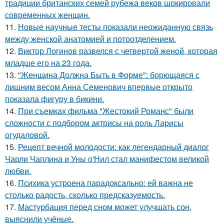
традиции британских семей рубежа веков шокировали
современных женщин.
11.
Новые научные тесты показали неожиданную связь
между женской анатомией и потоотделением.
12.
Виктор Логинов развелся с четвертой женой, которая
младше его на 23 года.
13.
"Женщина Должна Быть в Форме": борющаяся с
лишним весом Анна Семенович впервые открыто
показала фигуру в бикини.
14.
При съемках фильма "Жестокий Романс" были
сложности с подбором актрисы на роль Ларисы
огудаловой.
15.
Рецепт вечной молодости: как легендарный диалог
Чарли Чаплина и Уны о'Нил стал манифестом великой
любви.
16.
Психика устроена парадоксально: ей важна не
столько радость, сколько предсказуемость.
17.
Мастурбация перед сном может улучшать сон,
выяснили учёные.