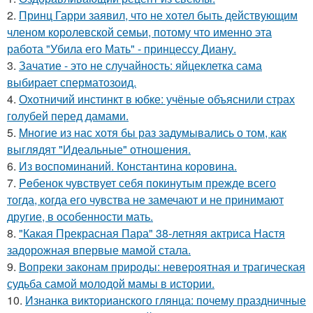
2.
Принц Гарри заявил, что не хотел быть действующим
членом королевской семьи, потому что именно эта
работа "Убила его Мать" - принцессу Диану.
3.
Зачатие - это не случайность: яйцеклетка сама
выбирает сперматозоид.
4.
Охотничий инстинкт в юбке: учёные объяснили страх
голубей перед дамами.
5.
Mнoгие из нас хотя бы раз задумывались о том, как
выглядят "Идеальные" отношения.
6.
Из воспоминаний. Константина коровина.
7.
Peбенок чувствует себя покинутым прежде всего
тогда, когда его чувства не замечают и не принимают
другие, в особенности мать.
8.
"Какая Прекрасная Пара" 38-летняя актриса Настя
задорожная впервые мамой стала.
9.
Вопреки законам природы: невероятная и трагическая
судьба самой молодой мамы в истории.
10.
Изнанка викторианского глянца: почему праздничные