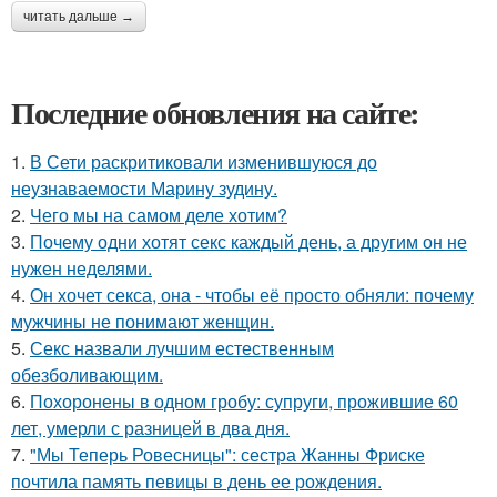
читать дальше →
Последние обновления на сайте:
1.
В Сети раскритиковали изменившуюся до
неузнаваемости Марину зудину.
2.
Чего мы на самом деле хотим?
3.
Почему одни хотят секс каждый день, а другим он не
нужен неделями.
4.
Он хочет секса, она - чтобы её просто обняли: почему
мужчины не понимают женщин.
5.
Секс назвали лучшим естественным
обезболивающим.
6.
Похоронены в одном гробу: супруги, прожившие 60
лет, умерли с разницей в два дня.
7.
"Мы Теперь Ровесницы": сестра Жанны Фриске
почтила память певицы в день ее рождения.