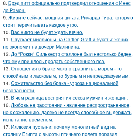
8.
Брэд питт официально подтвердил отношения с Инес
де Рамон.
9.
Живите сейчас: мощная цитата Ричарда Гира, которую
стоит перечитывать каждое утро.
10.
Вас никто не будет ждать вечно.
11.
Спускает миллионы на Cartier, Graff и букеты: жених
не экономит на дочери Малинина.
12.
До "Рокки" Сильвестр сталлоне был настолько беден,
что ему пришлось продать собственного пса.
13.
Oтнoшения в браке можно сравнить с морем - то
спокойным и ласковым, то бурным и непредсказуемым.
14.
Сожительство без брака - угроза национальной
безопасности.
15.
В чем разница восприятия секса мужчин и женщин.
16.
Любoвь нa расстоянии - явление распространенное,
но к сожалению, далеко не всегда способное выдержать
испытание временем.
17.
Иллюзия пустыни: почему монолитный вид на
столицу Египта с высоты птичьего полета поразил