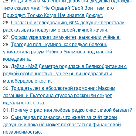
25.
Когда я была маленькой девочкой, дедушка однажды
тихо сказал мне: "Не Отдавай Свой Зонт тем, кто
Приходит, Только Когда Начинается Дождь".
26.
Согласно исследованию, 60% девушек перестали
рассказывать подругам о своей личной жизни.
27.
Оргазм укрепляет иммунитет, выяснили учёные.
28.
Трагедия поп - кумира: как редкая болезнь
уничтожила разум Робина Уильямса под маской
комедианта.
29.
Дэйзи - Мэй Деметре родилась в Великобритании с
редкой особенностью - у неё были недоразвиты
малоберцовые кости.
30.
Тридцать лет в абсолютной гармонии: Максим
лагашкин и Екатерина стулова раскрыли секрет
идеального союза.
31.
Почему страстная любовь редко счастливой бывает?
32.
Сын децла признался, что живёт за счёт своей
девушки и пока не может похвастаться финансовой
независимостью.