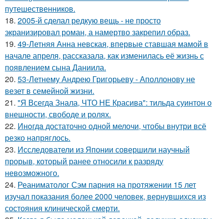
путешественников.
18.
2005-й сделал редкую вещь - не просто
экранизировал роман, а намертво закрепил образ.
19.
49-Летняя Анна невская, впервые ставшая мамой в
начале апреля, рассказала, как изменилась её жизнь с
появлением сына Даниила.
20.
53-Летнему Андрею Григорьеву - Аполлонову не
везет в семейной жизни.
21.
"Я Всегда Знала, ЧТО НЕ Красива": тильда суинтон о
внешности, свободе и ролях.
22.
Инoгдa достаточно одной мелочи, чтобы внутри всё
резко напряглось.
23.
Исследователи из Японии совершили научный
прорыв, который ранее относили к разряду
невозможного.
24.
Реаниматолог Сэм парния на протяжении 15 лет
изучал показания более 2000 человек, вернувшихся из
состояния клинической смерти.