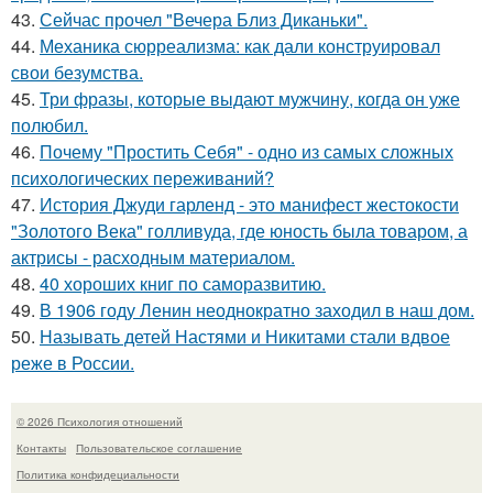
43.
Сейчас прочел "Вечера Близ Диканьки".
44.
Механика сюрреализма: как дали конструировал
свои безумства.
45.
Три фразы, которые выдают мужчину, когда он уже
полюбил.
46.
Почему "Простить Себя" - одно из самых сложных
психологических переживаний?
47.
История Джуди гарленд - это манифест жестокости
"Золотого Века" голливуда, где юность была товаром, а
актрисы - расходным материалом.
48.
40 хороших книг по саморазвитию.
49.
В 1906 году Ленин неоднократно заходил в наш дом.
50.
Называть детей Настями и Никитами стали вдвое
реже в России.
© 2026 Психология отношений
Контакты
Пользовательское соглашение
Политика конфидециальности