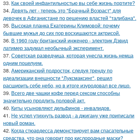
33.
Как своей инфантильностью вы себе жизнь портите?
34.
Девять лет - теперь это "Брачный Возраст" для
девочек в Афганистане по решению властей "талибана".
35.
Высокая планка Екатерины Климовой: почему
бывшие мужья до сих пор восхищаются актрисой.
36.
В 1960 году британский инженер - электрик Дэвид
латимер задумал необычный эксперимент.
37.
Советская разведчица, которая унесла жизнь немца
одним поцелуем.
38.
Американский подросток, следуя тренду по
идеализации внешности "Луксмаксинг", решил
расширить себе небо, но в итоге изуродовал все лицо.
39.
Всего две чашки кофе перед сексом способны
значительно продлить половой акт.
40.
Киты усыновляют дельфинов - инвалидов.
41.
Не успел утихнуть развод - а джигану уже приписали
новый роман.
42.
Когда стюардесса демонстрирует вам спасательные
средства, что она говорит про кислородные маски?