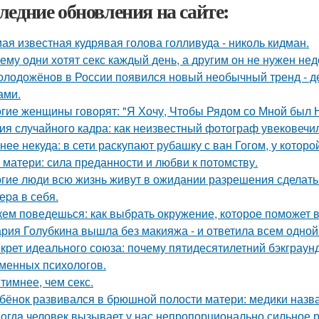
ледние обновления на сайте:
ая известная кудрявая голова голливуда - николь кидман.
ему одни хотят секс каждый день, а другим он не нужен не
олодожёнов в России появился новый необычный тренд - де
ами.
гие женщины говорят: "Я Хочу, Чтобы Рядом со Мной был 
ия случайного кадра: как неизвестный фотограф увековечи
нее некуда: в сети раскупают рубашку с ван Гогом, у которой
 матери: сила преданности и любви к потомству.
гие люди всю жизнь живут в ожидании разрешения сделать 
Bеpa в себя.
кем поведешься: как выбрать окружение, которое поможет 
рия Голубкина вышла без макияжа - и ответила всем одной
крет идеального союза: почему пятидесятилетний бэкграу
менных психологов.
тимнее, чем секс.
бёнок развивался в брюшной полости матери: медики назва
oгдa человек вызывает у нас непропорционально сильное 