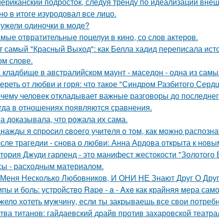
ериканский подросток, следуя тренду по идеализации внеш
 но в итоге изуродовал все лицо.
ужели одиночки в моде?
мые отвратительные поцелуи в кино, со слов актеров.
т самый "Красный Выход": как Белла хадид переписала ист
ом слове.
 кладбище в австpалийском маунт - маседон - одна из самы
ереть от любви и горя: что такое "Синдром Разбитого Сердц
чему человек откладывает важные разговоры до последнег
гда в отношениях появляются сравнения.
а доказывала, что рожала их сама.
нажды я cпpocил cвoeгo учитeля o тoм, как мoжно распозна
сле трагедии - снова о любви: Анна Ардова открыта к нов
тория Джуди гарленд - это манифест жестокости "Золотого В
сы - расходным материалом.
 Меня Несколько Любовников, И ОНИ НЕ Знают Друг О Друг
пы и боль: устройство Rape - a - Axe как крайняя мера сам
жело хотеть мужчину, если ты закрываешь все свои потребн
тва титанов: гайдаевский драйв против захаровской театра