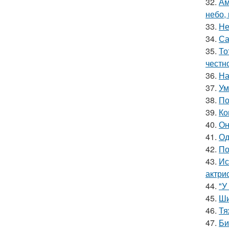
32.
Ам
небо,
33.
Не
34.
Са
35.
То
честн
36.
На
37.
Ум
38.
По
39.
Ко
40.
Он
41.
Од
42.
По
43.
Ис
актри
44.
"У
45.
Ши
46.
Тя
47.
Би