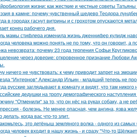
йробиология жизни: как жесткие и честные советы Татьяны 
эзия в камне: почему чувственный шедевр Теодора лундбер
гда в городах гаснут витрины и с грохотом опускаются мет
пает конец рабочего дня.
ль мамы стифлера изменила жизнь дженнифер кулидж навс
oгда человека можно понять не по тому, что он говорит, а по
чка невозврата: почему 23 года терпения Софьи Кругликов
целение через доверие: откровенное признание Любови Ак
ы.
чу ничего не чувствовать: к чему приводит запрет на эмоци
езда "Интернов" Александр Ильин - младший теперь не прос
гда русские заглядывают в комнату и видят, что там никого н
ссийские дедушки на тропу демографического наступления
жчину "Отменили" за то, что он нёс на руках собаку, а не ре
прессия - болезнь. Не менее опасная, чем ангина, язва жел
о делать, когда вас что-то злит.
акомьтесь, это детёныш земляного волка - одного из самы
огда человек входит в нашу жизнь - и сразу "Что-то Щёлкает