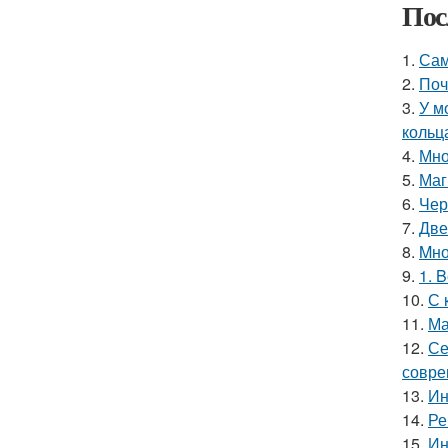
Пос
1.
Сам
2.
Поч
3.
У м
кольц
4.
Мно
5.
Маг
6.
Чер
7.
Две
8.
Mно
9.
1. 
10.
С 
11.
Ма
12.
Се
совре
13.
Ин
14.
Ре
15.
Ин