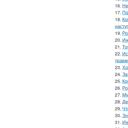
16.
Не
17.
По
18.
Ко
насту
19.
Ро
20.
Ин
21.
То
22.
Ис
травм
23.
Хо
24.
Зв
25.
Ко
26.
Ро
27.
Му
28.
Де
29.
Чт
30.
Зн
31.
Ин