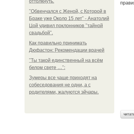
оттолкнуть.
прави
"Обвенчался с Женой, с Которой в
Браке уже Около 15 лет" - Анатолий
Цой удивил поклонников "тайной
свадьбой".
Как правильно принимать
Дюфастон: Рекомендации врачей
"Ты такой единственный на всём
белом свете …":
Зумеры все чаще приходят на
собеседования не одни, а с
родителями, жалуются эйчары.
читат