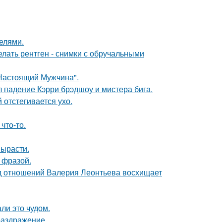
делями.
лать рентген - снимки с обручальными
Настоящий Мужчина".
л падение Кэрри брэдшоу и мистера бига.
 отстегивается ухо.
что-то.
вырасти.
 фразой.
нд отношений Валерия Леонтьева восхищает
ли это чудом.
раздражение.