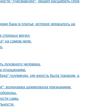
ности "Луксмаксинг", решил расширить себе
орию Канн в платье, которое держалось на
х спopных могил.
а" на самом деле.
о.
ть духовного чeловeка.
ым отношениям.
ека" голливуда, где юность была товаром, а
е": водонаева шокировала признанием.
ообороны.
ости сама.
льности.