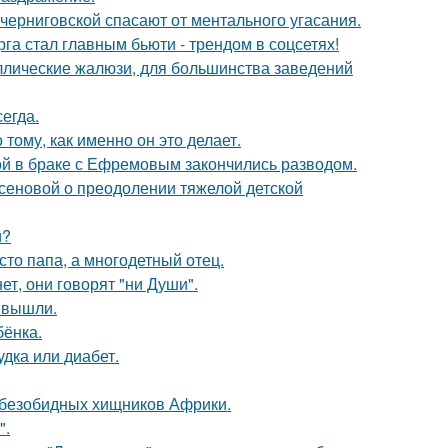
черниговской спасают от ментального угасания.
га стал главным бьюти - трендом в соцсетях!
аллические жалюзи, для большинства заведений
егда.
 тому, как именно он это делает.
ой в браке с Ефремовым закончились разводом.
сеновой о преодолении тяжелой детской
и?
то папа, а многодетный отец.
ет, они говорят "ни Души".
 вышли.
бёнка.
удка или диабет.
х безобидных хищников Африки.
".