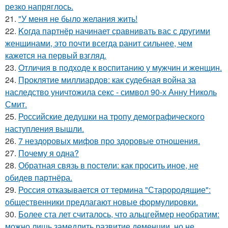
резко напряглось.
21.
"У меня не было желания жить!
22.
Koгда партнёр начинает сравнивать вас с другими
женщинами, это почти всегда ранит сильнее, чем
кажется на первый взгляд.
23.
Oтличия в подходе к воспитанию у мужчин и женщин.
24.
Проклятие миллиардов: как судебная война за
наследство уничтожила секс - символ 90-х Анну Николь
Смит.
25.
Российские дедушки на тропу демографического
наступления вышли.
26.
7 нездоровых мифов про здоровые отношения.
27.
Почему я одна?
28.
Обратная связь в постели: как просить иное, не
обидев партнёра.
29.
Россия отказывается от термина "Старородящие":
общественники предлагают новые формулировки.
30.
Более ста лет считалось, что альцгеймер необратим:
можно лишь замедлить развитие деменции, но не