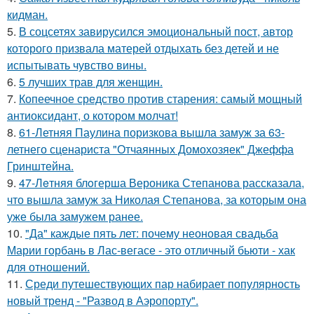
кидман.
5.
В соцсетях завирусился эмоциональный пост, автор
которого призвала матерей отдыхать без детей и не
испытывать чувство вины.
6.
5 лучших трав для женщин.
7.
Копеечное средство против старения: самый мощный
антиоксидант, о котором молчат!
8.
61-Летняя Паулина поризкова вышла замуж за 63-
летнего сценариста "Отчаянных Домохозяек" Джеффа
Гринштейна.
9.
47-Лeтняя блoгерша Вероника Степанова рассказала,
что вышла замуж за Николая Степанова, за которым она
уже была замужем ранее.
10.
"Да" каждые пять лет: почему неоновая свадьба
Марии горбань в Лас-вегасе - это отличный бьюти - хак
для отношений.
11.
Среди путешествующих пар набирает популярность
новый тренд - "Развод в Аэропорту".