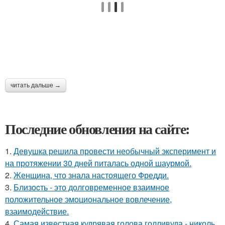
читать дальше →
Последние обновления на сайте:
1.
Девушка решила провести необычный эксперимент и
на протяжении 30 дней питалась одной шаурмой.
2.
Женщина, что знала настоящего Фредди.
3.
Близocть - это долговременное взаимное
положительное эмоциональное вовлечение,
взаимодействие.
4.
Самая известная кудрявая голова голливуда - николь