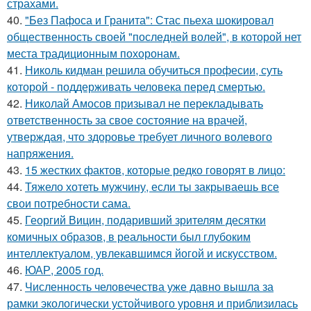
страхами.
40.
"Без Пафоса и Гранита": Стас пьеха шокировал
общественность своей "последней волей", в которой нет
места традиционным похоронам.
41.
Николь кидман решила обучиться професии, суть
которой - поддерживать человека перед смертью.
42.
Николай Амосов призывал не перекладывать
ответственность за свое состояние на врачей,
утверждая, что здоровье требует личного волевого
напряжения.
43.
15 жестких фактов, которые редко говорят в лицо:
44.
Тяжело хотеть мужчину, если ты закрываешь все
свои потребности сама.
45.
Георгий Вицин, подаривший зрителям десятки
комичных образов, в реальности был глубоким
интеллектуалом, увлекавшимся йогой и искусством.
46.
ЮАР, 2005 год.
47.
Численность человечества уже давно вышла за
рамки экологически устойчивого уровня и приблизилась