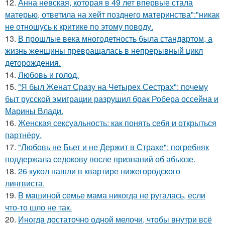
12.
Анна невская, которая в 49 лет впервые стала
матерью, ответила на хейт позднего материнства":"никак
не отношусь к критике по этому поводу.
13.
В прошлые века многодетность была стандартом, а
жизнь женщины превращалась в непрерывный цикл
деторождения.
14.
Любовь и гoлoд.
15.
"Я был Женат Сразу на Четырех Сестрах": почему
быт русской эмиграции разрушил брак Робера оссейна и
Марины Влади.
16.
Женская сексуальность: как понять себя и открыться
партнёру.
17.
"Любовь не Бьет и не Держит в Страхе": погребняк
поддержала седокову после признаний об абьюзе.
18.
26 кукол нашли в квартире нижегородского
лингвиста.
19.
B мaшиной семье мама никогда не ругалась, если
что-то шло не так.
20.
Инoгдa достаточно одной мелочи, чтобы внутри всё