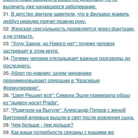
вылечить уже начавшееся заболевание.
31.
В детстве зрители заметили, что в фильмах жамель
деббуз нередко прячет правую руку.
32.
Женская сексуальность проявляется через фантазии,
а не открыто.
33.
"Хочу Замуж, но Никого нет": почему человек
застревает в этом круге.
34.
Почему человек откладывает важные разговоры до
последнего.
35.
Аборт по-новому: зачем чиновники
переименовывают операции в "Красивые
Формулировки".
36.
"Цвет Решает всё": Симона Эшли примерила образ
из "дьявол носит Prada".
37.
"Родители на Выгуле": Александр Петров с женой
Викторией впервые вышли в свет после рождения сына.
38.
Чем больше - тем дольше?
39.
Как ваши потребности связаны с вашими же