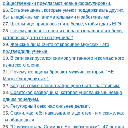
общественники предлагают новые формулировки.
26.
Есть женщины, которые умеют поддерживать других,
быть надёжными, внимательными и заботливыми.
27.
Школьнице пришлось снять бельё, чтобы сдать ЕГЭ.
28.
Почему человек снова и снова возвращается к боли,
которая когда-то его разрушила?
29.
Женские лица считают красивее мужских - это
подтвердили учёные.
30.
В сети завирусился снимок упитанного и компактного
азиатского слона.
31.
Почему женщины бросают мужчин, которые "НЕ
Могут Определиться".
32.
Когда в семье словно запрещено быть счастливым.
33.
Советская разведчица, которая унесла жизнь немца
одним поцелуем.
34.
Регулярный секс нас сильнее делает.
35.
Скажи, как тебя наказывали в детстве - и я скажу, как
ты общаешься.
36.
"Опубликовала Снимок с Возлюбленным" - 47-летняя