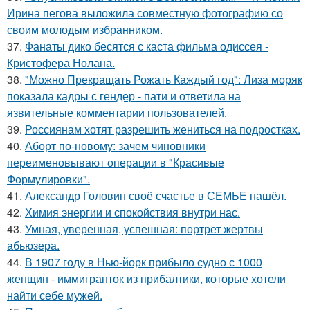
Ирина пегова выложила совместную фотографию со
своим молодым избранником.
37.
Фанаты дико бесятся с каста фильма одиссея -
Кристофера Нолана.
38.
"Можно Прекращать Рожать Каждый год": Лиза моряк
показала кадры с гендер - пати и ответила на
язвительные комментарии пользователей.
39.
Россиянам хотят разрешить жениться на подростках.
40.
Аборт по-новому: зачем чиновники
переименовывают операции в "Красивые
Формулировки".
41.
Александр Головин своё счастье в СЕМЬЕ нашёл.
42.
Химия энергии и спокойствия внутри нас.
43.
Умная, уверенная, успешная: портрет жертвы
абьюзера.
44.
В 1907 году в Нью-йорк прибыло судно с 1000
женщин - иммигранток из прибалтики, которые хотели
найти себе мужей.