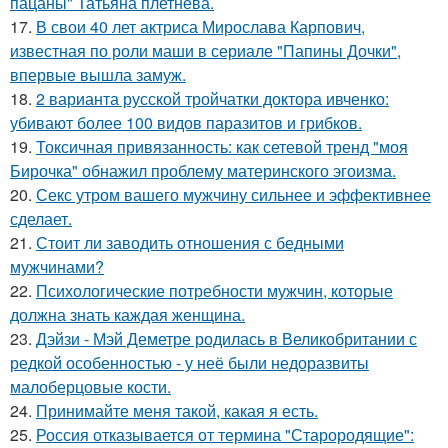
пацаны" Татьяна плетнева.
17.
В свои 40 лет актриса Мирослава Карпович,
известная по роли маши в сериале "Папины Дочки",
впервые вышла замуж.
18.
2 варианта русской тройчатки доктора ивченко:
убивают более 100 видов паразитов и грибков.
19.
Токсичная привязанность: как сетевой тренд "моя
Бирочка" обнажил проблему материнского эгоизма.
20.
Секс утром вашего мужчину сильнее и эффективнее
сделает.
21.
Стоит ли заводить отношения с бедными
мужчинами?
22.
Психологические потребности мужчин, которые
должна знать каждая женщина.
23.
Дэйзи - Мэй Деметре родилась в Великобритании с
редкой особенностью - у неё были недоразвиты
малоберцовые кости.
24.
Принимайте меня такой, какая я есть.
25.
Россия отказывается от термина "Старородящие":