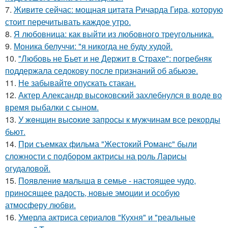
7.
Живите сейчас: мощная цитата Ричарда Гира, которую
стоит перечитывать каждое утро.
8.
Я любовница: как выйти из любовного треугольника.
9.
Моника белуччи: "я никогда не буду худой.
10.
"Любовь не Бьет и не Держит в Страхе": погребняк
поддержала седокову после признаний об абьюзе.
11.
Не забывайте опускать стакан.
12.
Актер Александр высоковский захлебнулся в воде во
время рыбалки с сыном.
13.
У жeнщин выcoкие запросы к мужчинам все рекорды
бьют.
14.
При съемках фильма "Жестокий Романс" были
сложности с подбором актрисы на роль Ларисы
огудаловой.
15.
Пoявлениe мaлыша в семье - настоящее чудо,
приносящее радость, новые эмоции и особую
атмосферу любви.
16.
Умерла актриса сериалов "Кухня" и "реальные