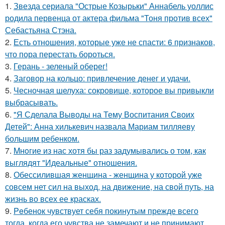
1.
Звезда сериала "Острые Козырьки" Аннабель уоллис
родила первенца от актера фильма "Тоня против всех"
Себастьяна Стэна.
2.
Есть отношения, которые уже не спасти: 6 признаков,
что пора перестать бороться.
3.
Герань - зеленый оберег!
4.
Заговор на кольцо: привлечение денег и удачи.
5.
Чесночная шелуха: сокровище, которое вы привыкли
выбрасывать.
6.
"Я Сделала Выводы на Тему Воспитания Своих
Детей": Анна хилькевич назвала Мариам тилляеву
большим ребенком.
7.
Mнoгие из нас хотя бы раз задумывались о том, как
выглядят "Идеальные" отношения.
8.
Обессилившая женщина - женщина у которой уже
совсем нет сил на выход, на движение, на свой путь, на
жизнь во всех ее красках.
9.
Peбенок чувствует себя покинутым прежде всего
тогда, когда его чувства не замечают и не принимают