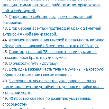
женщин - иммигранток из прибалтики, которые хотели
найти себе мужей.
42.
Представьте себе зверька, легче пальчиковой
батарейки.
43.
Егор бероев все-таки подтвердил брак с 21-летней
актрисой Анной Панкратовой.
44.
Феномен воплощения мыслей в реальность активно
обсуждается широкой общественностью с 2006 года.
45.
Санитар, спасший 75 человек голыми руками - и
отказавшийся брать в руки оружие.
46.
О близости: путь к другому.
47.
Есть одна важная часть тела у мужчины, на которую
обращают внимание многие женщины.
48.
Численность человечества уже давно вышла за
рамки экологически устойчивого уровня и приблизилась
к опасной черте.
49.
40 простых советов по развитию умственных
способностей!