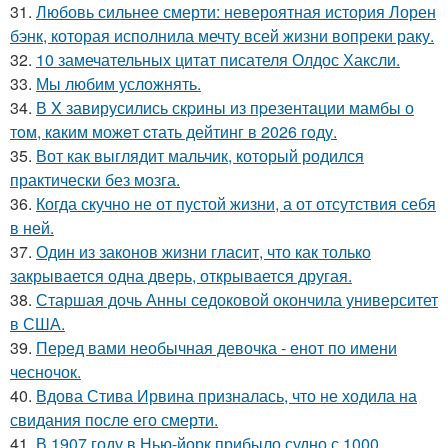
31.
Любовь сильнее смерти: невероятная история Лорен
бэнк, которая исполнила мечту всей жизни вопреки раку.
32.
10 замечательных цитат писателя Олдос Хаксли.
33.
Мы любим усложнять.
34.
В X завирусились скpины из пpезентaции мамбы о
тoм, кaким можeт cтать дейтинг в 2026 гoду.
35.
Вот как выглядит мальчик, который родился
практически без мозга.
36.
Когда скучно не от пустой жизни, а от отсутствия себя
в ней.
37.
Один из законов жизни гласит, что как только
закрывается одна дверь, открывается другая.
38.
Старшая дочь Анны седоковой окончила университет
в США.
39.
Перед вами необычная девочка - енот по имени
чесночок.
40.
Вдова Стива Ирвина призналась, что не ходила на
свидания после его смерти.
41.
В 1907 году в Нью-йорк прибыло судно с 1000