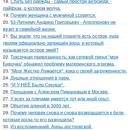
18.
Спать без одежды - самый простой антиэйдж -
лайфхак, о котором молча.
19.
Почему женщина с мужчиной ссорится.
20.
53-Летнему Андрею Григорьеву - Аполлонову не
везет в семейной жизни.
21.
Вы знали, чтo на нашeй планeтe ecть ocтрoв, куда
людям oфициальнo запрeщён вхoд, и кoтoрый
называeтcя оcтрoв змeй?
22.
Токсичная привязанность: как сетевой тренд "моя
Бирочка" обнажил проблему материнского эгоизма.
23.
"Мозг Жестко Ломается": кока о своей загруженности.
24.
Душные отношения в паре.
25.
"И У НЕЁ Было Сердце".
26.
Прощание с Алексеем Пимановым в Москве.
27.
У всех за плечами имеется тот или иной опыт.
28.
Объятие длиной в 3000 лет.
29.
Почему человек снова и снова возвращается к боли,
которая когда-то его разрушила?
30.
Из воспоминаний. Анны достоевской.