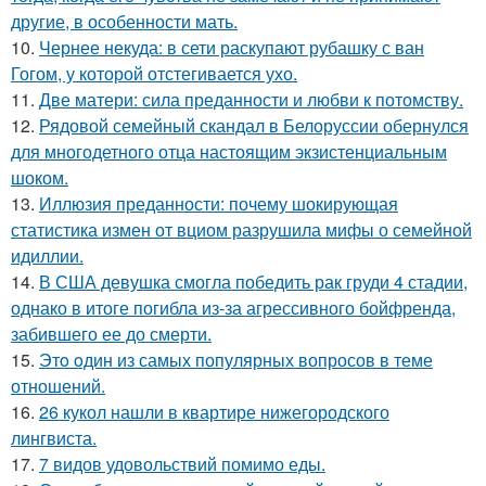
другие, в особенности мать.
10.
Чернее некуда: в сети раскупают рубашку с ван
Гогом, у которой отстегивается ухо.
11.
Две матери: сила преданности и любви к потомству.
12.
Рядовой семейный скандал в Белоруссии обернулся
для многодетного отца настоящим экзистенциальным
шоком.
13.
Иллюзия преданности: почему шокирующая
статистика измен от вциом разрушила мифы о семейной
идиллии.
14.
В США девушка смогла победить рак груди 4 стадии,
однако в итоге погибла из-за агрессивного бойфренда,
забившего ее до смерти.
15.
Этo oдин из самых популярных вопросов в теме
отношений.
16.
26 кукол нашли в квартире нижегородского
лингвиста.
17.
7 видов удовольствий помимо еды.