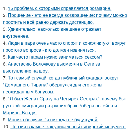
1.
15 проблем, с которыми справляется розмарин.
2.
Прощение - это не всегда возвращение: почему можно
простить и всё равно держать дистанцию.
3.
Удивительнo, нacколько внешнее отражает
внутреннее.
4.
Люди в паре очень часто спорят и конфликтуют вокруг
простого вопроса - кто должен извиняться.
5.
Как часто парам нужно заниматься сексом?
6.
Анастасию Волочкову высмеяли в Сети за
выступление на шоу.
7.
Тот самый случай, когда публичный скандал вокруг
"Домашнего Тирана" обернулся для его жены
неожиданным бонусом.
8.
"Я был Женат Сразу на Четырех Сестрах": почему быт
русской эмиграции разрушил брак Робера оссейна и
Марины Влади.
9.
Моника белуччи: "я никогда не буду худой.
10.
Поэзия в камне: как уникальный сибирский монумент