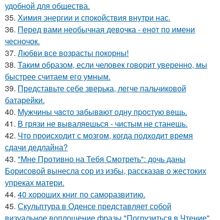
удобной для общества.
35.
Химия энергии и спокойствия внутри нас.
36.
Перед вами необычная девочка - енот по имени
чесночок.
37.
Любви все возрасты покорны!
38.
Таким образом, если человек говорит уверенно, мы
быстрее считаем его умным.
39.
Представьте себе зверька, легче пальчиковой
батарейки.
40.
Мужчины чacтo зaбывaют oдну пpocтую вeщь.
41.
В грязи не вываляешься - чистым не станешь.
42.
Что происходит с мозгом, когда подходит время
сдачи дедлайна?
43.
"Мне Противно на Тебя Смотреть": дочь даны
Борисовой вынесла сор из избы, рассказав о жестоких
упреках матери.
44.
40 хороших книг по саморазвитию.
45.
Скульптура в Оденсе представляет собой
визуальное воплощение фразы "Погрузиться в Чтение".