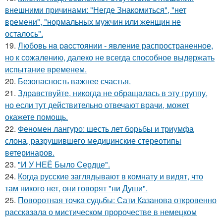
внешними причинами: "Негде Знакомиться", "нет
времени", "нормальных мужчин или женщин не
осталось".
19.
Любовь нa pacстоянии - явление распространенное,
но к сожалению, далеко не всегда способное выдержать
испытание временем.
20.
Безопасность важнее счастья.
21.
Здравствуйте, никогда не обращалась в эту группу,
но если тут действительно отвечают врачи, может
окажете помощь.
22.
Феномен лангуро: шесть лет борьбы и триумфа
слона, разрушившего медицинские стереотипы
ветеринаров.
23.
"И У НЕЁ Было Сердце".
24.
Когда русские заглядывают в комнату и видят, что
там никого нет, они говорят "ни Души".
25.
Поворотная точка судьбы: Сати Казанова откровенно
рассказала о мистическом пророчестве в немецком