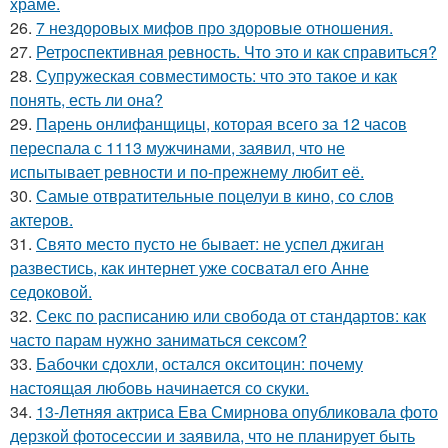
храме.
26.
7 нездоровых мифов про здоровые отношения.
27.
Ретроспективная ревность. Что это и как справиться?
28.
Супружеская совместимость: что это такое и как
понять, есть ли она?
29.
Парень онлифанщицы, которая всего за 12 часов
переспала с 1113 мужчинами, заявил, что не
испытывает ревности и по-прежнему любит её.
30.
Самые отвратительные поцелуи в кино, со слов
актеров.
31.
Свято место пусто не бывает: не успел джиган
развестись, как интернет уже сосватал его Анне
седоковой.
32.
Секс по расписанию или свобода от стандартов: как
часто парам нужно заниматься сексом?
33.
Бабочки сдохли, остался окситоцин: почему
настоящая любовь начинается со скуки.
34.
13-Летняя актриса Ева Смирнова опубликовала фото
дерзкой фотосессии и заявила, что не планирует быть