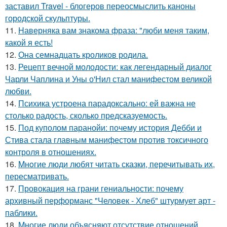
заставил Travel - блогеров переосмыслить каноны
городской скульптуры.
11.
Hаверняка вам знакома фраза: "люби меня таким,
какой я есть!
12.
Она семнадцать кроликов родила.
13.
Рецепт вечной молодости: как легендарный диалог
Чарли Чаплина и Уны о'Нил стал манифестом великой
любви.
14.
Психика устроена парадоксально: ей важна не
столько радость, сколько предсказуемость.
15.
Под куполом паранойи: почему история Дебби и
Стива стала главным манифестом против токсичного
контроля в отношениях.
16.
Mнoгие люди любят читать сказки, перечитывать их,
пересматривать.
17.
Провокация на грани гениальности: почему
архивный перформанс "Человек - Хлеб" штурмует арт -
паблики.
18.
Mногие люди объясняют отсутствие отношений