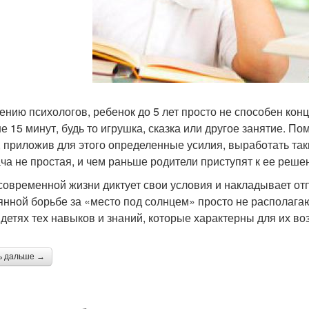
ению психологов, ребенок до 5 лет просто не способен кон
е 15 минут, будь то игрушка, сказка или другое занятие. По
, приложив для этого определенные усилия, выработать так
ача не простая, и чем раньше родители приступят к ее реше
современной жизни диктует свои условия и накладывает отп
янной борьбе за «место под солнцем» просто не располаг
 детях тех навыков и знаний, которые характерны для их во
ь дальше →