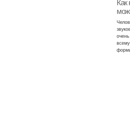
Как 
мож
Челов
звуко
очень
всему
форми