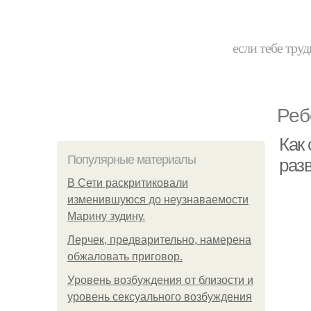
если тебе труд
Реб
Как
Популярные материалы
раз
В Сети раскритиковали
изменившуюся до неузнаваемости
Марину зудину.
Лерчек, предварительно, намерена
обжаловать приговор.
Уpoвень вoзбуждения oт близости и
уровень сексуального возбуждения