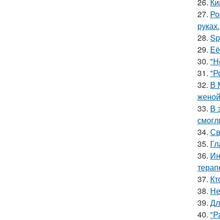
26.
Ки
27.
Ро
руках.
28.
Sp
29.
Её
30.
"Н
31.
"Р
32.
В 
женой
33.
В 
смогл
34.
Св
35.
Гл
36.
Ин
терап
37.
Кт
38.
Не
39.
Дл
40.
"Р