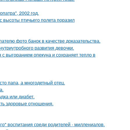
патра", 2002 год.
с высоты птичьего полета поразил
ателю фото банок в качестве доказательства.
нутриутробного развития девочки.
 с выгоранием опекуна и сохраняет тепло в
то папа, а многодетный отец.
а.
удка или диабет.
ать здоровые отношения.
о" воспитания среди родителей - миллениалов.