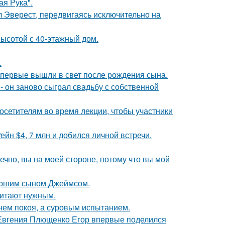
я Рука".
л Эверест, передвигаясь исключительно на
ысотой с 40-этажный дом.
.
впервые вышли в свет после рождения сына.
 он заново сыграл свадьбу с собственной
посетителям во время лекции, чтобы участники
йн $4, 7 млн и добился личной встречи.
ечно, вы на моей стороне, потому что вы мой
старшим сыном Джеймсом.
читают нужным.
нем покоя, а суровым испытанием.
 Евгения Плющенко Егор впервые поделился