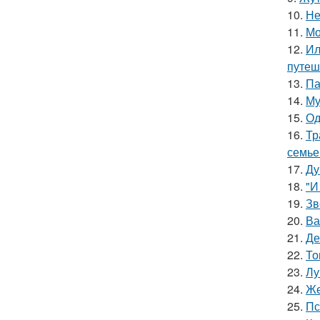
10.
Не
11.
Мо
12.
Ил
путеш
13.
Па
14.
Му
15.
Од
16.
Тр
семье
17.
Ду
18.
"И
19.
Зв
20.
Ва
21.
Де
22.
То
23.
Лу
24.
Же
25.
Пс