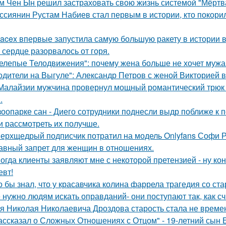
м Чен Ын решил застраховать свою жизнь системой "Мёртва
ссиянин Рустам Набиев стал первым в истории, кто покори
acex впервые запустила самую большую ракету в истории в
 сердце разорвалось от горя.
елепые Телодвижения": почему жена больше не хочет мужа
одители на Выгуле": Александр Петров с женой Викторией 
Малайзии мужчина провернул мощный романтический трюк -
.
зоопарке сан - Диего сотрудники поднесли выдр поближе к 
и рассмотреть их получше.
ерхщедрый подписчик потратил на модель Onlyfans Софи Ре
авный запрет для женщин в отношениях.
огда клиенты заявляют мне с некоторой претензией - ну кон
евт!
о бы знал, что у красавчика колина фаррела трагедия со 
 нужно людям искать оправданий- они поступают так, как с
я Николая Николаевича Дроздова старость стала не време
ассказал о Сложных Отношениях с Отцом" - 19-летний сын