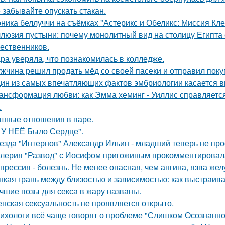
 забывайте опускать стакан.
ника беллуччи на съёмках "Астерикс и Обеликс: Миссия Клео
люзия пустыни: почему монолитный вид на столицу Египта 
ественников.
ра уверяла, что познакомилась в колледже.
жчина решил продать мёд со своей пасеки и отправил покуп
ин из самых впечатляющих фактов эмбриологии касается в
ансформация любви: как Эмма хеминг - Уиллис справляется
.
шные отношения в паре.
 У НЕЁ Было Сердце".
езда "Интернов" Александр Ильин - младший теперь не прос
лерия "Развод" с Иосифом пригожиным прокомментировал
прессия - болезнь. Не менее опасная, чем ангина, язва жел
нкая грань между близостью и зависимостью: как выстраив
чшие позы для секса в жару названы.
нская сексуальность не проявляется открыто.
ихологи всё чаще говорят о проблеме "Слишком Осознанног