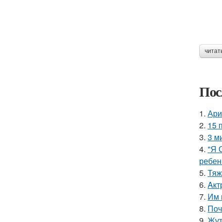
читат
Пос
1.
Ари
2.
15 
3.
3 м
4.
"Я 
ребен
5.
Тяж
6.
Aкт
7.
Им 
8.
Поч
9.
Жут