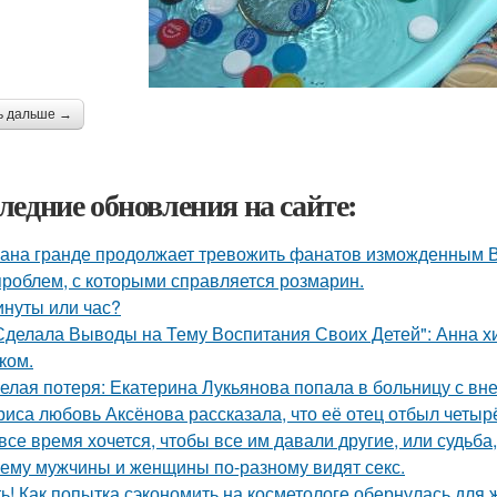
ь дальше →
ледние обновления на сайте:
ана гранде продолжает тревожить фанатов изможденным 
проблем, с которыми справляется розмарин.
инуты или час?
Сделала Выводы на Тему Воспитания Своих Детей": Анна 
ком.
елая потеря: Екатерина Лукьянова попала в больницу с в
риса любовь Аксёнова рассказала, что её отец отбыл четыр
все время хочется, чтобы все им давали другие, или судьба,
ему мужчины и женщины по-разному видят секс.
ь! Как попытка сэкономить на косметологе обернулась для