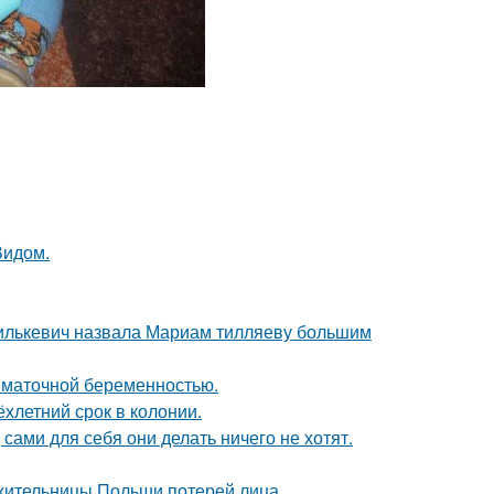
Видом.
хилькевич назвала Мариам тилляеву большим
нематочной беременностью.
ёхлетний срок в колонии.
 сами для себя они делать ничего не хотят.
 жительницы Польши потерей лица.