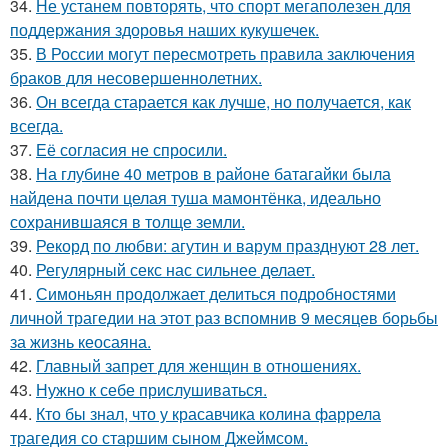
34.
Не устанем повторять, что спорт мегаполезен для
поддержания здоровья наших кукушечек.
35.
В России могут пересмотреть правила заключения
браков для несовершеннолетних.
36.
Он всегда старается как лучше, но получается, как
всегда.
37.
Её согласия не спросили.
38.
На глубине 40 метров в районе батагайки была
найдена почти целая туша мамонтёнка, идеально
сохранившаяся в толще земли.
39.
Рекорд по любви: агутин и варум празднуют 28 лет.
40.
Регулярный секс нас сильнее делает.
41.
Симоньян продолжает делиться подробностями
личной трагедии на этот раз вспомнив 9 месяцев борьбы
за жизнь кеосаяна.
42.
Главный запрет для женщин в отношениях.
43.
Нужно к себе прислушиваться.
44.
Кто бы знал, что у красавчика колина фаррела
трагедия со старшим сыном Джеймсом.