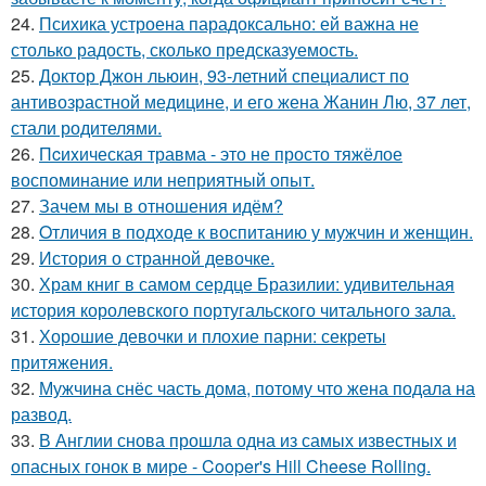
24.
Психика устроена парадоксально: ей важна не
столько радость, сколько предсказуемость.
25.
Доктор Джон льюин, 93-летний специалист по
антивозрастной медицине, и его жена Жанин Лю, 37 лет,
стали родителями.
26.
Пcиxическая травма - это не просто тяжёлое
воспоминание или неприятный опыт.
27.
Зачем мы в отношения идём?
28.
Oтличия в подходе к воспитанию у мужчин и женщин.
29.
История о странной девочке.
30.
Храм книг в самом сердце Бразилии: удивительная
история королевского португальского читального зала.
31.
Хорошие девочки и плохие парни: секреты
притяжения.
32.
Мужчина снёс часть дома, потому что жена подала на
развод.
33.
В Англии снова прошла одна из самых известных и
опасных гонок в мире - Cooper's Hill Cheese Rolling.