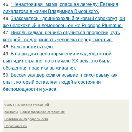
45.
"Ненастоящая" мама, спасшая легенду: Евгения
лихалатова в жизни Владимира Высоцкого.
46.
Знакомьтесь - длиннохохлый очковый сорокопут, он
же белохохлый шлемоносец, он же Prionops Plumatus.
47.
Николь кидман решила обучиться професии, суть
которой - поддерживать человека перед смертью.
48.
Боль прожить надо.
49.
В наши дни сцена кормления младенца козой
выглядит странно, но в начале XX века это была
обыденная практика выживания.
50.
Бессел ван дер колк описывает психотравму как
опыт, который оставляет людей в состоянии
беспомощности и ужаса.
© 2026 Психология отношений
Контакты
Пользовательское соглашение
Политика конфидециальности
Обратная связь