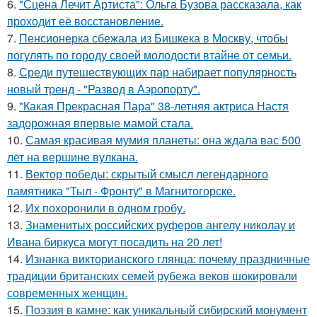
6.
"Сцена Лечит Артиста": Ольга Бузова рассказала, как
проходит её восстановление.
7.
Пенсионерка сбежала из Бишкека в Москву, чтобы
погулять по городу своей молодости втайне от семьи.
8.
Среди путешествующих пар набирает популярность
новый тренд - "Развод в Аэропорту".
9.
"Какая Прекрасная Пара" 38-летняя актриса Настя
задорожная впервые мамой стала.
10.
Самая красивая мумия планеты: она ждала вас 500
лет на вершине вулкана.
11.
Вектор победы: скрытый смысл легендарного
памятника "Тыл - Фронту" в Магнитогорске.
12.
Их похоронили в одном гробу.
13.
Знаменитых российских руферов ангелу николау и
Ивана биркуса могут посадить на 20 лет!
14.
Изнанка викторианского глянца: почему праздничные
традиции британских семей рубежа веков шокировали
современных женщин.
15.
Поэзия в камне: как уникальный сибирский монумент