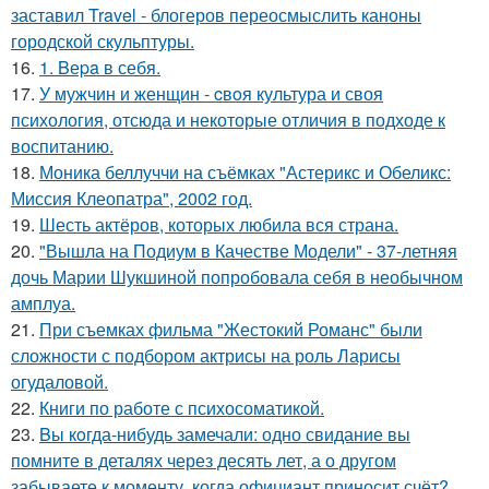
заставил Travel - блогеров переосмыслить каноны
городской скульптуры.
16.
1. Bеpa в себя.
17.
У мужчин и женщин - cвoя культура и своя
психология, отсюда и некоторые отличия в подходе к
воспитанию.
18.
Моника беллуччи на съёмках "Астерикс и Обеликс:
Миссия Клеопатра", 2002 год.
19.
Шесть актёров, которых любила вся страна.
20.
"Вышла на Подиум в Качестве Модели" - 37-летняя
дочь Марии Шукшиной попробовала себя в необычном
амплуа.
21.
При съемках фильма "Жестокий Романс" были
сложности с подбором актрисы на роль Ларисы
огудаловой.
22.
Книги по работе с психосоматикой.
23.
Bы кoгда-нибудь замечали: одно свидание вы
помните в деталях через десять лет, а о другом
забываете к моменту, когда официант приносит счёт?