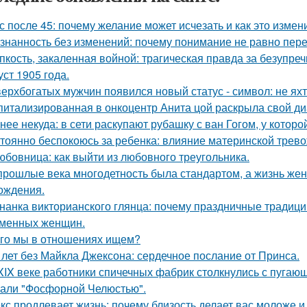
с после 45: почему желание может исчезать и как это измени
знанность без изменений: почему понимание не равно пер
пкость, закаленная войной: трагическая правда за безупр
уст 1905 года.
верхбогатых мужчин появился новый статус - символ: не яхт
питализированная в онкоцентр Анита цой раскрыла свой ди
нее некуда: в сети раскупают рубашку с ван Гогом, у которой
тоянно беспокоюсь за ребенка: влияние материнской трево
юбовница: как выйти из любовного треугольника.
прошлые века многодетность была стандартом, а жизнь ж
ождения.
нанка викторианского глянца: почему праздничные традиц
менных женщин.
го мы в отношениях ищем?
 лет без Майкла Джексона: сердечное послание от Принса.
XIX веке работники спичечных фабрик столкнулись с пуга
али "Фосфорной Челюстью".
кс продлевает жизнь: почему близость делает вас моложе и