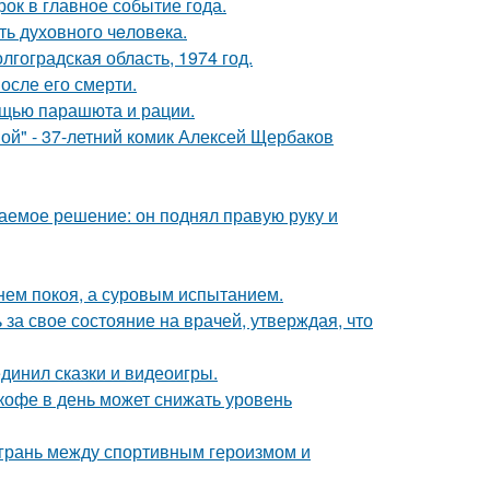
рок в главное событие года.
ть духовного чeловeка.
лгоградская область, 1974 год.
осле его смерти.
мощью парашюта и рации.
ой" - 37-летний комик Алексей Щербаков
аемое решение: он поднял правую руку и
нем покоя, а суровым испытанием.
за свое состояние на врачей, утверждая, что
динил сказки и видеоигры.
 кофе в день может снижать уровень
грань между спортивным героизмом и