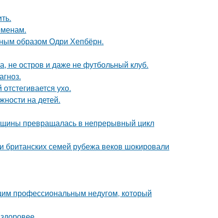
ть.
еменам.
ечным образом Одри Хепбёрн.
а, не остров и даже не футбольный клуб.
агноз.
 отстегивается ухо.
жности на детей.
енщины превращалась в непрерывный цикл
ии британских семей рубежа веков шокировали
ющим профессиональным недугом, который
 здоровее.