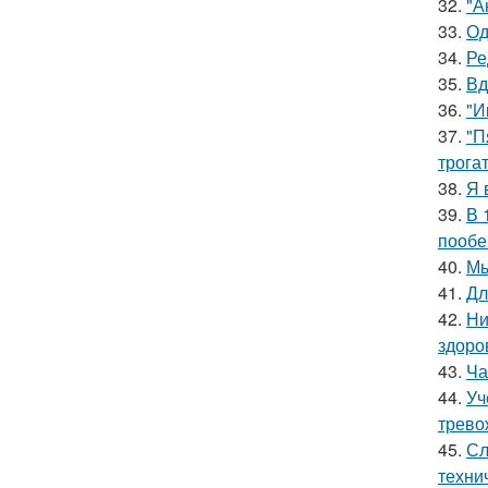
32.
"А
33.
Од
34.
Ре
35.
Вд
36.
"И
37.
"П
трога
38.
Я 
39.
В 
пообе
40.
Мы
41.
Дл
42.
Ни
здоро
43.
Ча
44.
Уч
трево
45.
Сл
техни