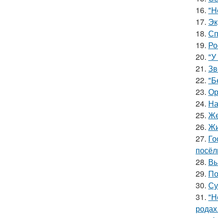
16.
"H
17.
Эк
18.
Сп
19.
Ро
20.
"У
21.
Зв
22.
"Б
23.
Ор
24.
На
25.
Же
26.
Жи
27.
Го
посёл
28.
Вы
29.
По
30.
Су
31.
"Н
родах