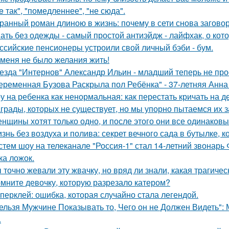
e так", "помедленнее", "не сюда".
ранный роман длиною в жизнь: почему в сети снова загов
ать без одежды - самый простой антиэйдж - лайфхак, о кот
ссийские пенсионеры устроили свой личный бэби - бум.
 меня не было желания жить!
езда "Интернов" Александр Ильин - младший теперь не прос
еременная Бузова Раскрыла пол Ребёнка" - 37-летняя Анна 
у на ребенка как ненормальная: как перестать кричать на де
грады, которых не существует, но мы упорно пытаемся их з
нщины хотят только одно, и после этого они все одинаковы
знь без воздуха и полива: секрет вечного сада в бутылке, к
стем шоу на телеканале "Россия-1" стал 14-летний звонарь
ка ложок.
 точно жевали эту жвачку, но вряд ли знали, какая трагичес
мните девочку, которую разрезало катером?
перклей: ошибка, которая случайно стала легендой.
ельзя Мужчине Показывать то, Чего он не Должен Видеть":
.