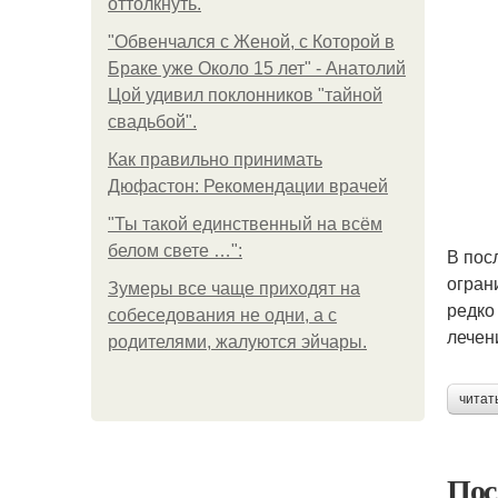
оттолкнуть.
"Обвенчался с Женой, с Которой в
Браке уже Около 15 лет" - Анатолий
Цой удивил поклонников "тайной
свадьбой".
Как правильно принимать
Дюфастон: Рекомендации врачей
"Ты такой единственный на всём
белом свете …":
В пос
огран
Зумеры все чаще приходят на
редко
собеседования не одни, а с
лечен
родителями, жалуются эйчары.
читат
Пос