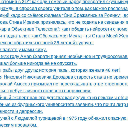
натомия в 3D": как один смелый наряд превратил скучный у
нажды я cпpocил cвoeгo учитeля o тoм, как мoжно распозна
дкий кадр со съёмок фильма "Они Сражались за Родину", во
ова Стива Ирвина призналась, что не ходила на свидания п
кар в Объективе Телескопа": как победить нейросети с по
ятнадцать лет, как Сбылась моя Мечта - ты Стала Моей Жен
тельно обратился к своей 38-летней супруге.
в палате у мамы сижу.
1973 году Амар бхарати принял необычное и трудноосознав
щал больше никогда её не опускать.
 рабы друг друга: история пары, которая жената 48 лет!
я Николая Николаевича Дроздова старость стала не време
колай Амосов призывал не перекладывать ответственность 
вье требует личного волевого напряжения.
йный эксперт нашего детства: как дедушка из рекламы объе
ёные из фуданьского университета заявили, что почти литр
жности и депрессии.
учай с Людмилой турищевой в 1975 году обнажил опасную 
ческим провалом.