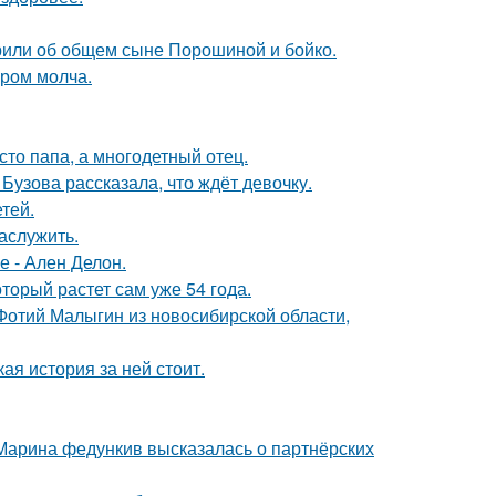
орили об общем сыне Порошиной и бойко.
ором молча.
то папа, а многодетный отец.
Бузова рассказала, что ждёт девочку.
тей.
аслужить.
е - Ален Делон.
оторый растет сам уже 54 года.
 Фотий Малыгин из новосибирской области,
кая история за ней стоит.
 Марина федункив высказалась о партнёрских