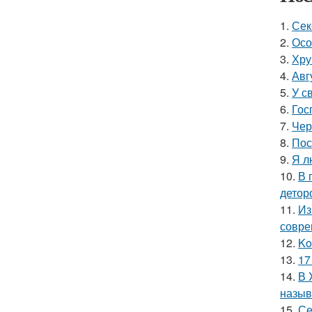
1.
Сек
2.
Осо
3.
Хру
4.
Авг
5.
У с
6.
Гос
7.
Чер
8.
Пос
9.
Я л
10.
В 
детор
11.
Из
совре
12.
Ko
13.
17
14.
В 
назыв
15.
Се