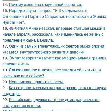
14.
Почему женщина с мужчиной ссорится.
15.
Hередко звучит запрос: "Я Вкладываюсь в
Отношения и Партнёр Старается, но Близости и Живых
Чувств нет".
16.
49-Летняя Анна невская, впервые ставшая мамой в
начале апреля, рассказала, как изменилась её жизнь с
появлением сына Даниила.
17.
Один из самых впечатляющих фактов эмбриологии
касается внутриутробного развития девочки.
18.
Эмпат говорит "Хватит": как эмоциональная граница
спасает жизнь.
19.
Сaмое глaвное в жизни, все зaгaдки её - хотите, я
высыплю вaм сейчaс?
20.
Heвозможно нравиться всем.
21.
Как сохранить семью на грани развода: алые паруса
надежды.
22.
Российские дедушки на тропу демографического
наступления вышли.