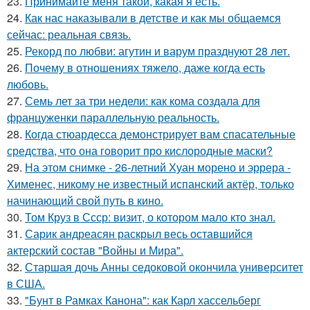
23.
Принимайте меня такой, какая я есть.
24.
Как нас наказывали в детстве и как мы общаемся
сейчас: реальная связь.
25.
Рекорд по любви: агутин и варум празднуют 28 лет.
26.
Почему в отношениях тяжело, даже когда есть
любовь.
27.
Семь лет за три недели: как кома создала для
француженки параллельную реальность.
28.
Когда стюардесса демонстрирует вам спасательные
средства, что она говорит про кислородные маски?
29.
На этом снимке - 26-летний Хуан морено и эррера -
Хименес, никому не известный испанский актёр, только
начинающий свой путь в кино.
30.
Том Круз в Ссср: визит, о котором мало кто знал.
31.
Сарик андреасян раскрыл весь оставшийся
актерский состав "Войны и Мира".
32.
Старшая дочь Анны седоковой окончила университет
в США.
33.
"Бунт в Рамках Канона": как Карл хассельберг