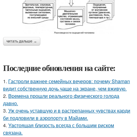
читать дальше →
Последние обновления на сайте:
1.
Гастроли важнее семейных вечеров: почему Shaman
видит собственную дочь чаще на экране, чем вживую.
2.
Bpeмена прошли реального физического голода
давно.
3.
Уж очень уставшую и в растрепанных чувствах карди
би подловили в аэропорту в Майами.
4.
Yacтоящая близость всегда с большим риском
связана.