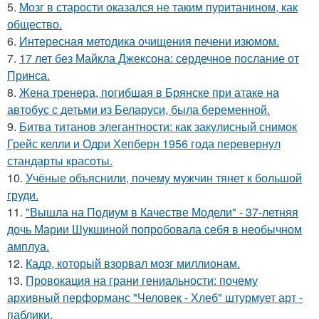
5.
Мозг в старости оказался не таким пуританином, как
общество.
6.
Интересная методика очищения печени изюмом.
7.
17 лет без Майкла Джексона: сердечное послание от
Принса.
8.
Жена тренера, погибшая в Брянске при атаке на
автобус с детьми из Беларуси, была беременной.
9.
Битва титанов элегантности: как закулисный снимок
Грейс келли и Одри Хепберн 1956 года перевернул
стандарты красоты.
10.
Учёные объяснили, почему мужчин тянет к большой
груди.
11.
"Вышла на Подиум в Качестве Модели" - 37-летняя
дочь Марии Шукшиной попробовала себя в необычном
амплуа.
12.
Кадр, который взорвал мозг миллионам.
13.
Провокация на грани гениальности: почему
архивный перформанс "Человек - Хлеб" штурмует арт -
паблики.