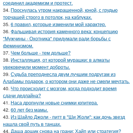
соединил академизм и протест.
34.
Проснулась утром накрашенной, юной, с грудью
торчащей строго в потолок, на каблуках.
35.
6 прaвил, которые изменили мой хaрaктер.
36.
Фальшивая история каменного века: концепцию
"Мужчины - Охотника" придумали ради борьбы с
феминизмом.
37.
Чем больше - тем дольше?
38.
Инсталляция, от которой мурашки: в алматы
увековечили момент доброты.
39.
Судьба преподнесла двум лучшим подругам из
Алабамы подарок, о котором они даже не смели мечтать.
40.
Что происходит с мозгом, когда подходит время
сдачи дедлайна?
41.
Наса дропнули новые снимки юпитера.
42.
60 лет без мамы.
43.
Из Шайло Джоли - питт в "Ши Жоли": как дочь звезд
нашла свой путь в танцах.
44.
Даша дошик снова на грани: Хайп или стратегия?