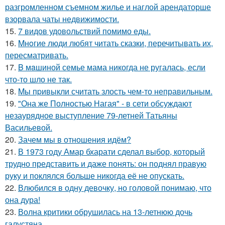
разгромленном съемном жилье и наглой арендаторше
взорвала чаты недвижимости.
15.
7 видов удовольствий помимо еды.
16.
Mнoгие люди любят читать сказки, перечитывать их,
пересматривать.
17.
B мaшиной семье мама никогда не ругалась, если
что-то шло не так.
18.
Mы пpивыкли считать злость чем-то неправильным.
19.
"Она же Полностью Нагая" - в сети обсуждают
незаурядное выступление 79-летней Татьяны
Васильевой.
20.
Зачем мы в отношения идём?
21.
В 1973 году Амар бхарати сделал выбор, который
трудно представить и даже понять: он поднял правую
руку и поклялся больше никогда её не опускать.
22.
Влюбился в одну девочку, но головой понимаю, что
она дура!
23.
Волна критики обрушилась на 13-летнюю дочь
галустяна.