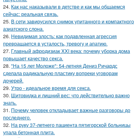
24.
Как нас наказывали в детстве и как мы общаемся
сейчас: реальная связь.
25.
В сети завирусился снимок упитанного и компактного
азиатского слона.
26.
Невидимая злость: как подавленная агрессия
превращается в усталость, тревогу и апатию.
27.
Главный афродизиак XXI века: почему уборка дома
повышает качество секса.
28.
"На 15 лет Моложе": 54-летняя Дениз Ричардс
сделала радикальную пластику вопреки уговорам
дочерей.
29.
Утро - идеальное время для секса.
30.
Щитовидка и лишний вес: что действительно важно
знать.
31.
Почему человек откладывает важные разговоры до
последнего.
32.
На руку 37-летнего пациента пятигорской больницы
упала бетонная плита.