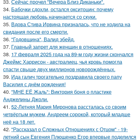
33.
Сейчас прочел "Вечера Близ Диканьки".
34.
Бабочки сдохли, остался окситоцин: почему
настоящая любовь начинается со скуки.
35.
Вдова Стива Ирвина призналась, что не ходила на
свидания после его смерти.
36.
"Годовщина", Валид эбейд.
37.
Главный запрет для женщин в отношениях.
38.
17 февраля 2025 года на 89-м году жизни скончался
Джеймс Харрисон - австралиец, чья кровь помогла
спасти свыше двух миллионов новорождённых.
39.
Ида галич трогательно поздравила своего папу
Василия с днём рождения!
40.
"МНЕ ЕЁ Жаль": Виктория боня о пластике
Анджелины Джоли.
41.
52-Летняя Мария Миронова рассталась со своим
четвёртым мужем, Андреем сорокой, который младше
неё на 18 лет.
42.
"Рассказал о Сложных Отношениях с Отцом" - 19-
летний сын Евгения Плющенко Егор впервые поделился