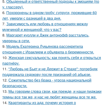
5.
Обыденный и ответственный подходы к эмоциям (по
у. глассеру).
6.
Похоронены в одном гробу: супруги, прожившие 60
лет, умерли с разницей в два дня.
7.
Зависимость или любовь в отношениях между
мужчиной и женщиной: что у вас?
8.
Маргарет куолли и Джек антонофф расстались,
уверены в сети.
9.
Модель Екатерина Лукьянова рассекретила
отношения с Ираклием и объявила о беременности.
10.
Женская сексуальность: как понять себя и открыться
партнёру.
11.
"Любовь не Бьет и не Держит в Страхе": погребняк
поддержала седокову после признаний об абьюзе.
12.
Сожительство без брака - угроза национальной
безопасности.
13.
Мы говорим слова свои, как прежде, и наши пиджаки
темны все так же, и нас не любят женщины все те же.
14.
Квартиранты из ада: почему история о