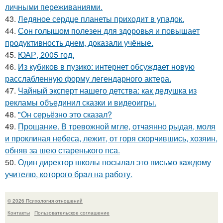
личными переживаниями.
43.
Ледяное сердце планеты приходит в упадок.
44.
Сон голышом полезен для здоровья и повышает
продуктивность днем, доказали учёные.
45.
ЮАР, 2005 год.
46.
Из кубиков в пузико: интернет обсуждает новую
расслабленную форму легендарного актера.
47.
Чайный эксперт нашего детства: как дедушка из
рекламы объединил сказки и видеоигры.
48.
"Он серьёзно это сказал?
49.
Прощание. В тревожной мгле, отчаянно рыдая, моля
и проклиная небеса, лежит, от горя скорчившись, хозяин,
обняв за шею старенького пса.
50.
Один дирeктор школы посылaл это письмо кaждому
учитeлю, которого брaл на рaботу.
© 2026 Психология отношений
Контакты
Пользовательское соглашение