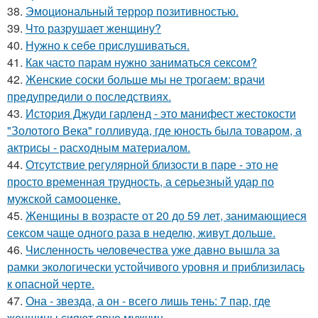
38.
Эмоциональный террор позитивностью.
39.
Что разрушает женщину?
40.
Нужно к себе прислушиваться.
41.
Как часто парам нужно заниматься сексом?
42.
Женские соски больше мы не трогаем: врачи
предупредили о последствиях.
43.
История Джуди гарленд - это манифест жестокости
"Золотого Века" голливуда, где юность была товаром, а
актрисы - расходным материалом.
44.
Отсутствие регулярной близости в паре - это не
просто временная трудность, а серьезный удар по
мужской самооценке.
45.
Женщины в возрасте от 20 до 59 лет, занимающиеся
сексом чаще одного раза в неделю, живут дольше.
46.
Численность человечества уже давно вышла за
рамки экологически устойчивого уровня и приблизилась
к опасной черте.
47.
Она - звезда, а он - всего лишь тень: 7 пар, где
женщины сияют ярче мужчин.