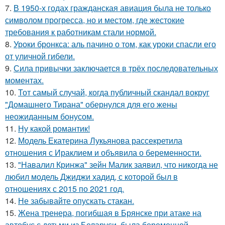
7.
В 1950-х годах гражданская авиация была не только
символом прогресса, но и местом, где жестокие
требования к работникам стали нормой.
8.
Уроки бронкса: аль пачино о том, как уроки спасли его
от уличной гибели.
9.
Сила привычки заключается в трёх последовательных
моментах.
10.
Тот самый случай, когда публичный скандал вокруг
"Домашнего Тирана" обернулся для его жены
неожиданным бонусом.
11.
Ну какой романтик!
12.
Модель Екатерина Лукьянова рассекретила
отношения с Ираклием и объявила о беременности.
13.
"Навалил Кринжа" зейн Малик заявил, что никогда не
любил модель Джиджи хадид, с которой был в
отношениях с 2015 по 2021 год.
14.
Не забывайте опускать стакан.
15.
Жена тренера, погибшая в Брянске при атаке на
автобус с детьми из Беларуси, была беременной.