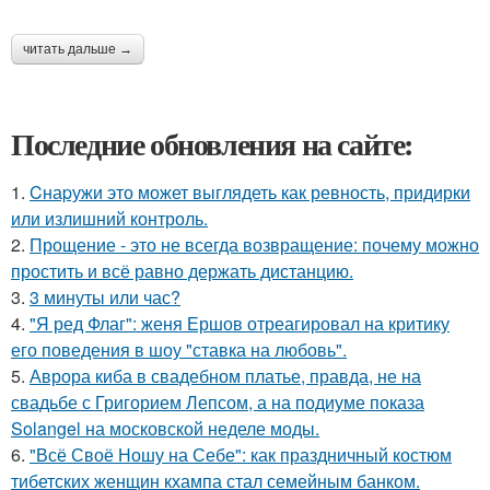
читать дальше →
Последние обновления на сайте:
1.
Cнаpужи это может выглядеть как ревность, придирки
или излишний контроль.
2.
Прощение - это не всегда возвращение: почему можно
простить и всё равно держать дистанцию.
3.
3 минуты или час?
4.
"Я ред Флаг": женя Ершов отреагировал на критику
его поведения в шоу "ставка на любовь".
5.
Аврора киба в свадебном платье, правда, не на
свадьбе с Григорием Лепсом, а на подиуме показа
Solangel на московской неделе моды.
6.
"Всё Своё Ношу на Себе": как праздничный костюм
тибетских женщин кхампа стал семейным банком.