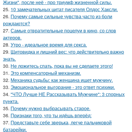
Жизни", после неё - про триумф жизненной силы.
25.
10 замечательных цитат писателя Олдос Хаксли.
26.
Почему самые сильные чувства часто из боли
рождаются?
27.
Самые отвратительные поцелуи в кино, со слов
актеров.
28.
Утро - идеальное время для секса.
29.
Щитовидка и лишний вес: что действительно важно
знать.
30.
Не ложитесь спать, пока вы не сделаете этого!
31.
Это компенсаторный механизм.
32.
Механика судьбы: как женщина ищет мужчину.
33.
Эмоциональное выгорание - это ответ психики.
34.
"ЧТО Лучше НЕ Рассказывать Мужчине": 3 спорных
пункта.
35.
Почему нужно выбрасывать старое.
36.
Признаки того, что ты идёшь вперёд:
37.
Представьте себе зверька, легче пальчиковой
батарейки.