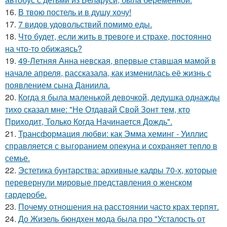
16.
В твою постель и в душу хочу!
17.
7 видов удовольствий помимо еды.
18.
Что будет, если жить в тревоге и страхе, постоянно
на что-то обижаясь?
19.
49-Летняя Анна невская, впервые ставшая мамой в
начале апреля, рассказала, как изменилась её жизнь с
появлением сына Даниила.
20.
Когда я была маленькой девочкой, дедушка однажды
тихо сказал мне: "Не Отдавай Свой Зонт тем, кто
Приходит, Только Когда Начинается Дождь".
21.
Трансформация любви: как Эмма хеминг - Уиллис
справляется с выгоранием опекуна и сохраняет тепло в
семье.
22.
Эстетика бунтарства: архивные кадры 70-х, которые
перевернули мировые представления о женском
гардеробе.
23.
Почему отношения на расстоянии часто крах терпят.
24.
До Жизель бюндхен мода была про "Усталость от