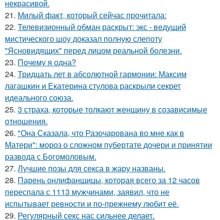
некрасивой.
21.
Милый факт, который сейчас прочитала:
22.
Телевизионный обман раскрыт: экс - ведущий
мистического шоу доказал полную слепоту
"Ясновидящих" перед лицом реальной болезни.
23.
Почему я одна?
24.
Тридцать лет в абсолютной гармонии: Максим
лагашкин и Екатерина стулова раскрыли секрет
идеального союза.
25.
3 страха, которые толкают женщину в созависимые
отношения.
26.
"Она Сказала, что Разочарована во мне как в
Матери": мороз о сложном пубертате дочери и принятии
развода с Богомоловым.
27.
Лучшие позы для секса в жару названы.
28.
Парень онлифанщицы, которая всего за 12 часов
переспала с 1113 мужчинами, заявил, что не
испытывает ревности и по-прежнему любит её.
29.
Регулярный секс нас сильнее делает.