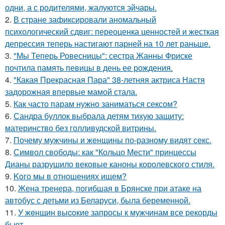
одни, а с родителями, жалуются эйчары.
2.
В стране зафиксировали аномальный
психологический сдвиг: переоценка ценностей и жесткая
депрессия теперь настигают парней на 10 лет раньше.
3.
"Мы Теперь Ровесницы": сестра Жанны Фриске
почтила память певицы в день ее рождения.
4.
"Какая Прекрасная Пара" 38-летняя актриса Настя
задорожная впервые мамой стала.
5.
Как часто парам нужно заниматься сексом?
6.
Сандра буллок выбрала детям тихую защиту:
материнство без голливудской витрины.
7.
Почему мужчины и женщины по-разному видят секс.
8.
Символ свободы: как "Кольцо Мести" принцессы
Дианы разрушило вековые каноны королевского стиля.
9.
Koго мы в отношениях ищем?
10.
Жена тренера, погибшая в Брянске при атаке на
автобус с детьми из Беларуси, была беременной.
11.
У жeнщин выcoкие запросы к мужчинам все рекорды
бьют.