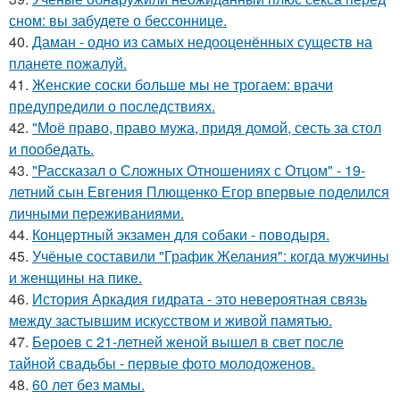
сном: вы забудете о бессоннице.
40.
Даман - одно из самых недооценённых существ на
планете пожалуй.
41.
Женские соски больше мы не трогаем: врачи
предупредили о последствиях.
42.
"Моё право, право мужа, придя домой, сесть за стол
и пообедать.
43.
"Рассказал о Сложных Отношениях с Отцом" - 19-
летний сын Евгения Плющенко Егор впервые поделился
личными переживаниями.
44.
Концертный экзамен для собаки - поводыря.
45.
Учёные составили "График Желания": когда мужчины
и женщины на пике.
46.
История Аркадия гидрата - это невероятная связь
между застывшим искусством и живой памятью.
47.
Бероев с 21-летней женой вышел в свет после
тайной свадьбы - первые фото молодоженов.
48.
60 лет без мамы.