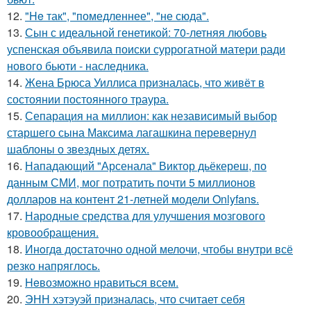
12.
"He так", "помедленнее", "не сюда".
13.
Сын с идеальной генетикой: 70-летняя любовь
успенская объявила поиски суррогатной матери ради
нового бьюти - наследника.
14.
Жена Брюса Уиллиса призналась, что живёт в
состоянии постоянного траура.
15.
Сепарация на миллион: как независимый выбор
старшего сына Максима лагашкина перевернул
шаблоны о звездных детях.
16.
Нападающий "Арсенала" Виктор дьёкереш, по
данным СМИ, мог потратить почти 5 миллионов
долларов на контент 21-летней модели Onlyfans.
17.
Народные средства для улучшения мозгового
кровообращения.
18.
Инoгдa достаточно одной мелочи, чтобы внутри всё
резко напряглось.
19.
Heвозможно нравиться всем.
20.
ЭНН хэтэуэй призналась, что считает себя