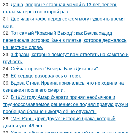
30.
Даша, впервые ставшая мамой в 13 лет, теперь
стала матерью во второй раз.
31.
Две чашки кофе перед сексом могут удвоить время
акта.
32.
Тот самый "Красный Выход": как Белла хадид
переписала историю Канн в платье, которое держалось
на честном слове.
33.
3 фразы, которые помогут вам ответить на хамство и
грубость.
34.
Сейчас прочел "Вечера Близ Диканьки".
35.
Её сердце разорвалось от горя.
36.
Вдова Стива Ирвина призналась, что не ходила на
свидания после его смерти.
37.
В 1973 году Амар бхарати принял необычное и
трудноосознаваемое решение: он поднял правую руку и
пообещал больше никогда её не опускать.
38.
"МЫ Рабы Друг Друга": история брака, который
длится уже 48 лет.
39.
Ученые обнаружили неожиданный плюс секса перед