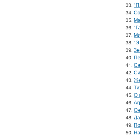
33.
"П
34.
Со
35.
Ма
36.
"Г
37.
Ми
38.
"Э
39.
Зе
40.
Пе
41.
Са
42.
Си
43.
Же
44.
Ти
45.
О 
46.
Аг
47.
Он
48.
Да
49.
По
50.
На