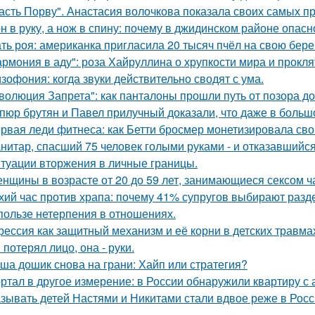
асть Порву". Анастасия волочкова показала своих самых п
н в руку, а нож в спину: почему в джидинском районе опасн
ть роя: американка пригласила 20 тысяч пчёл на свою бе
армония в аду": роза Хайруллина о хрупкости мира и прокля
зофония: когда звуки действительно сводят с ума.
волюция Запрета": как панталоны прошли путь от позора д
пюр брутян и Павел прилучный доказали, что даже в больш
рвая леди фитнеса: как Бетти бросмер монетизировала сво
нитар, спасший 75 человек голыми руками - и отказавшийся
туации вторжения в личные границы.
нщины в возрасте от 20 до 59 лет, занимающиеся сексом ч
хий час против храпа: почему 41% супругов выбирают разд
пользе нетерпения в отношениях.
рессия как защитный механизм и её корни в детских травма
 потерял лицо, она - руки.
ша дошик снова на грани: Хайп или стратегия?
ртал в другое измерение: в России обнаружили квартиру с
зывать детей Настями и Никитами стали вдвое реже в Росс