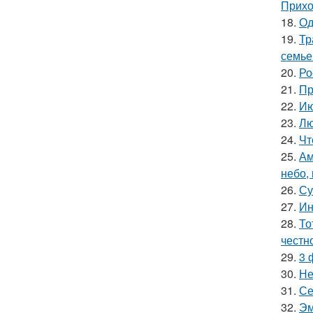
Прихо
18.
Од
19.
Тр
семье
20.
Ро
21.
Пр
22.
Ию
23.
Лю
24.
Чт
25.
Ам
небо,
26.
Су
27.
Ин
28.
То
честн
29.
3 
30.
Не
31.
Се
32.
Эм