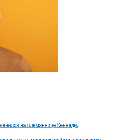
 женился на племяннице Кеннеди.
оходят годы, меняется работа, появляются