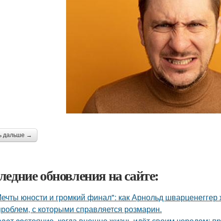
ь дальше →
ледние обновления на сайте:
Мечты юности и громкий финал": как Арнольд шварценеггер
проблем, с которыми справляется розмарин.
aeт coстояние, когда внешне жизнь идёт своим чередом: пр