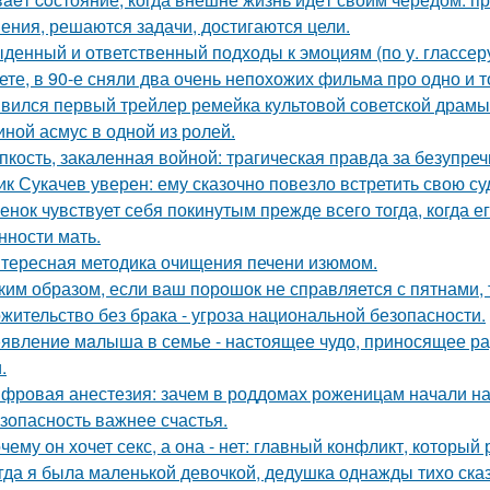
ения, решаются задачи, достигаются цели.
денный и ответственный подходы к эмоциям (по у. глассеру
ете, в 90-е сняли два очень непохожих фильма про одно и т
вился первый трейлер ремейка культовой советской драмы
иной асмус в одной из ролей.
пкость, закаленная войной: трагическая правда за безупр
ик Сукачев уверен: ему сказочно повезло встретить свою су
енок чувствует себя покинутым прежде всего тогда, когда е
нности мать.
тересная методика очищения печени изюмом.
ким образом, если ваш порошок не справляется с пятнами, 
жительство без брака - угроза национальной безопасности.
явлениe мaлыша в семье - настоящее чудо, приносящее ра
.
фровая анестезия: зачем в роддомах роженицам начали над
зопасность важнее счастья.
чему он хочет секс, а она - нет: главный конфликт, которы
гда я была маленькой девочкой, дедушка однажды тихо сказ