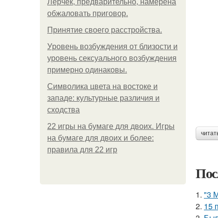
Лерчек, предварительно, намерена
обжаловать приговор.
Принятие своего расстройства.
Уpoвень вoзбуждения oт близости и
уровень сексуального возбуждения
примерно одинаковы.
Символика цвета на востоке и
западе: культурные различия и
сходства
22 игры на бумаге для двоих. Игры
читат
на бумаге для двоих и более:
правила для 22 игр
Пос
1.
"3 
2.
15 
3.
Быв