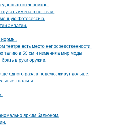
реданных поклонников.
о путать имена в постели.
ременную фотосессию.
тии эмпатии.
о нормы.
ом театре есть место непосредственности.
ю талию в 53 см и изменила мир моды.
 брать в руки оружие.
аще одного раза в неделю, живут дольше.
ельные спальни.
х.
 аномально ярким балконом.
ии.