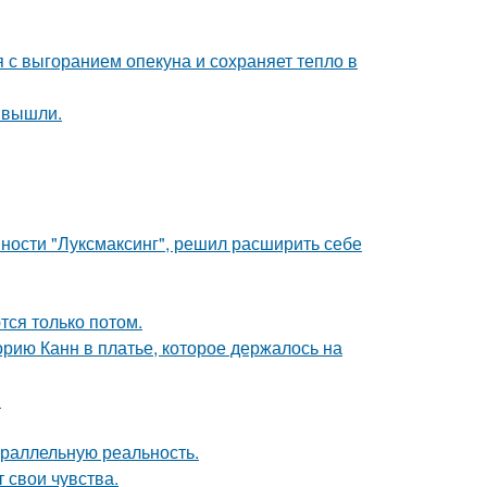
 с выгоранием опекуна и сохраняет тепло в
 вышли.
ности "Луксмаксинг", решил расширить себе
тся только потом.
орию Канн в платье, которое держалось на
.
араллельную реальность.
 свои чувства.