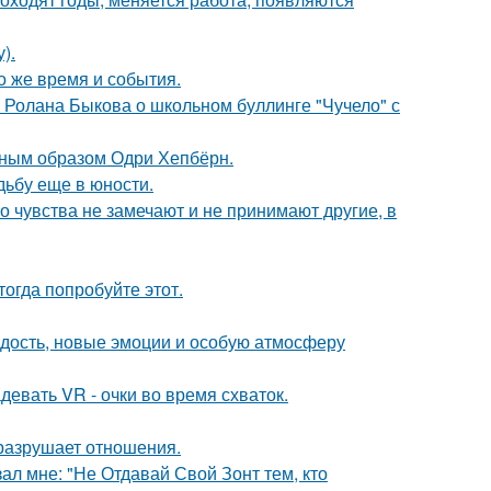
).
о же время и события.
 Ролана Быкова о школьном буллинге "Чучело" с
ечным образом Одри Хепбёрн.
дьбу еще в юности.
го чувства не замечают и не принимают другие, в
тогда попробуйте этот.
дость, новые эмоции и особую атмосферу
евать VR - очки во время схваток.
й разрушает отношения.
ал мне: "Не Отдавай Свой Зонт тем, кто