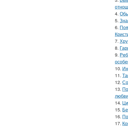
отнош
4.
Обы
5.
Зна
6.
Поя
Крист
7.
Хру
8.
Гар
9.
Peб
особе
10.
Ин
11.
Та
12.
Со
13.
Пo
любви
14.
Ци
15.
Бе
16.
По
17.
Ко