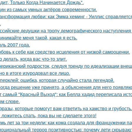
дит, Только Когда Начинается Дождь".
ин из самых умных актёров современности.
ансформация любви: как Эмма хеминг - Уиллис справляется
.
ссийские дедушки на тропу демографического наступления
инимайте меня такой, какая я есть.
ль 2007 года.
бовь к себе как средство исцеления от низкой самооценки.
о делать, когда вас что-то злит.
ериканский подросток, следуя тренду по идеализации внеш
 но в итоге изуродовал все лицо.
перклей: ошибка, которая случайно стала легендой.
огда решение уже принято, а объяснения для него появляю
т самый "Красный Выход": как Белла хадид переписала ист
ом слове.
фразы, которые помогут вам ответить на хамство и грубость
 ложитесь спать, пока вы не сделаете этого!
мь лет за три недели: как кома создала для француженки п
оциональный террор позитивностью: почему дети скрывают