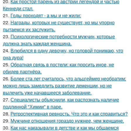
20.
Как простой парень из австрии легендой и частью
Кеннеди стал.
21.
Годы проходят - а мы и не жили:
22.
Награды, которых не существует, но мы упорно
пытаемся их заслужить.
23.
Психологические потребности мужчин, которые
должна знать каждая женщина.
24.
Влюбился в одну девочку, но головой понимаю, что
она дура!
25.
Обратная связь в постели: как просить иное, не
обидев партнёра.
26.
Более ста лет считалось, что альцгеймер необратим:
можно лишь замедлить развитие деменции, но не
вылечить уже начавшееся заболевание.
27.
Специалисты объяснили, как распознать наличие
подлинной "Химии" в паре.
28.
Ретроспективная ревность. Что это и как справиться?
29.
Мужчине отношения гораздо нужнее, чем женщине.
30.
Как нас наказывали в детстве и как мы общаемся