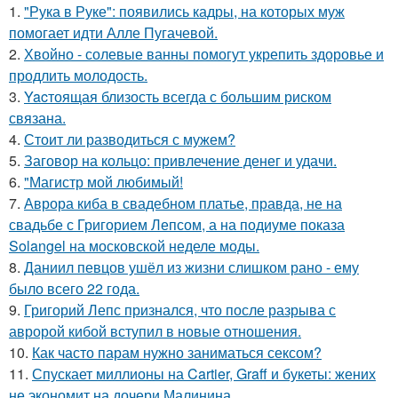
1.
"Рука в Руке": появились кадры, на которых муж
помогает идти Алле Пугачевой.
2.
Хвойно - солевые ванны помогут укрепить здоровье и
продлить молодость.
3.
Yacтоящая близость всегда с большим риском
связана.
4.
Стоит ли разводиться с мужем?
5.
Заговор на кольцо: привлечение денег и удачи.
6.
"Магистр мой любимый!
7.
Аврора киба в свадебном платье, правда, не на
свадьбе с Григорием Лепсом, а на подиуме показа
Solangel на московской неделе моды.
8.
Даниил певцов ушёл из жизни слишком рано - ему
было всего 22 года.
9.
Григорий Лепс признался, что после разрыва с
авророй кибой вступил в новые отношения.
10.
Как часто парам нужно заниматься сексом?
11.
Спускает миллионы на Cartier, Graff и букеты: жених
не экономит на дочери Малинина.