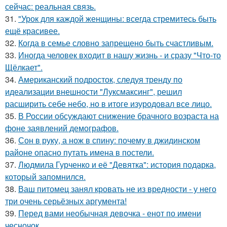
сейчас: реальная связь.
31.
"Урок для каждой женщины: всегда стремитесь быть
ещё красивее.
32.
Когда в семье словно запрещено быть счастливым.
33.
Иногда человек входит в нашу жизнь - и сразу "Что-то
Щёлкает".
34.
Американский подросток, следуя тренду по
идеализации внешности "Луксмаксинг", решил
расширить себе небо, но в итоге изуродовал все лицо.
35.
В России обсуждают снижение брачного возраста на
фоне заявлений демографов.
36.
Сон в руку, а нож в спину: почему в джидинском
районе опасно путать имена в постели.
37.
Людмила Гурченко и её "Девятка": история подарка,
который запомнился.
38.
Ваш питомец занял кровать не из вредности - у него
три очень серьёзных аргумента!
39.
Перед вами необычная девочка - енот по имени
чесночок.