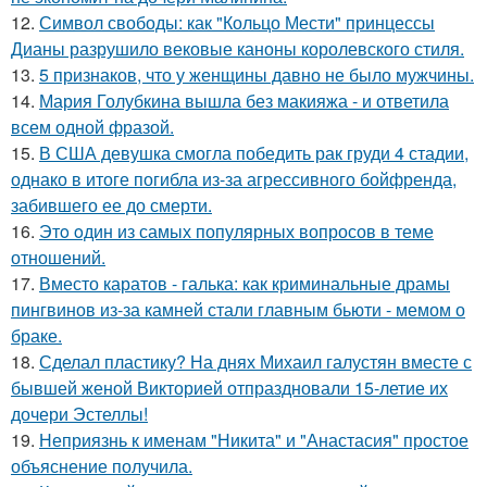
12.
Символ свободы: как "Кольцо Мести" принцессы
Дианы разрушило вековые каноны королевского стиля.
13.
5 признаков, что у женщины давно не было мужчины.
14.
Мария Голубкина вышла без макияжа - и ответила
всем одной фразой.
15.
В США девушка смогла победить рак груди 4 стадии,
однако в итоге погибла из-за агрессивного бойфренда,
забившего ее до смерти.
16.
Этo oдин из самых популярных вопросов в теме
отношений.
17.
Вместо каратов - галька: как криминальные драмы
пингвинов из-за камней стали главным бьюти - мемом о
браке.
18.
Сделал пластику? На днях Михаил галустян вместе с
бывшей женой Викторией отпраздновали 15-летие их
дочери Эстеллы!
19.
Неприязнь к именам "Никита" и "Анастасия" простое
объяснение получила.