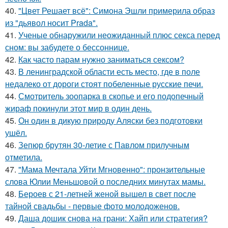
40.
"Цвет Решает всё": Симона Эшли примерила образ
из "дьявол носит Prada".
41.
Ученые обнаружили неожиданный плюс секса перед
сном: вы забудете о бессоннице.
42.
Как часто парам нужно заниматься сексом?
43.
В ленинградской области есть место, где в поле
недалеко от дороги стоят побеленные русские печи.
44.
Смотритель зоопарка в скопье и его подопечный
жираф покинули этот мир в один день.
45.
Он один в дикую природу Аляски без подготовки
ушёл.
46.
Зепюр брутян 30-летие с Павлом прилучным
отметила.
47.
"Мама Мечтала Уйти Мгновенно": пронзительные
слова Юлии Меньшовой о последних минутах мамы.
48.
Бероев с 21-летней женой вышел в свет после
тайной свадьбы - первые фото молодоженов.
49.
Даша дошик снова на грани: Хайп или стратегия?