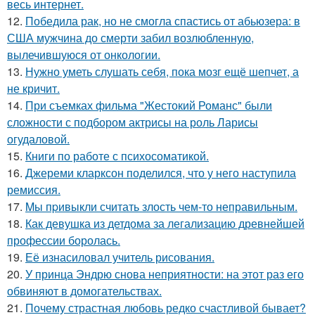
весь интернет.
12.
Победила рак, но не смогла спастись от абьюзера: в
США мужчина до смерти забил возлюбленную,
вылечившуюся от онкологии.
13.
Нужно уметь слушать себя, пока мозг ещё шепчет, а
не кричит.
14.
При съемках фильма "Жестокий Романс" были
сложности с подбором актрисы на роль Ларисы
огудаловой.
15.
Книги по работе с психосоматикой.
16.
Джереми кларксон поделился, что у него наступила
ремиссия.
17.
Mы пpивыкли считать злость чем-то неправильным.
18.
Как девушка из детдома за легализацию древнейшей
профессии боролась.
19.
Её изнасиловал учитель рисования.
20.
У принца Эндрю снова неприятности: на этот раз его
обвиняют в домогательствах.
21.
Почему страстная любовь редко счастливой бывает?