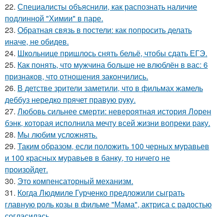
22.
Специалисты объяснили, как распознать наличие
подлинной "Химии" в паре.
23.
Обратная связь в постели: как попросить делать
иначе, не обидев.
24.
Школьнице пришлось снять бельё, чтобы сдать ЕГЭ.
25.
Как понять, что мужчина больше не влюблён в вас: 6
признаков, что отношения закончились.
26.
В детстве зрители заметили, что в фильмах жамель
деббуз нередко прячет правую руку.
27.
Любовь сильнее смерти: невероятная история Лорен
бэнк, которая исполнила мечту всей жизни вопреки раку.
28.
Мы любим усложнять.
29.
Таким образом, если положить 100 черных муравьев
и 100 красных муравьев в банку, то ничего не
произойдет.
30.
Это компенсаторный механизм.
31.
Когда Людмиле Гурченко предложили сыграть
главную роль козы в фильме "Мама", актриса с радостью
согласилась.