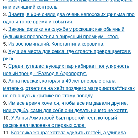
или излишний контроль.
3.
Знаете, в 90-е сняли два очень непохожих фильма про
одно и то же время и события.
4.
Законы физики на службе у роскоши: как обычный
булыжник превратили в вирусный премиум - стол.
5.
Из воспоминаний. Константина коровина.
6.
Худшие места для секса: где страсть превращается в
риск.
7.
Среди путешествующих пар набирает популярность
новый тренд - "Развод в Аэропорту".
8.
Анна невская, которая в 49 лет впервые стала
матерью, ответила на хейт позднего материнства":"никак
не отношусь к критике по этому поводу.
9.
Им все время хочется, чтобы все им давали другие,
или судьба, сами для себя они делать ничего не хотят.
10.
У Анны Ахматовой был простой тест, который
раскрывал человека с первых слов.
11.
Классика жанра: хотела удивить гостей, а удивила