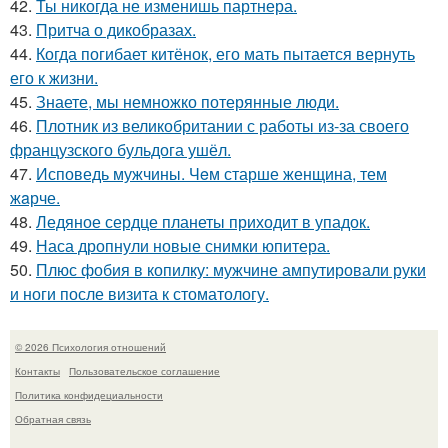
42.
Ты никогда не изменишь партнера.
43.
Притча о дикобразах.
44.
Когда погибает китёнок, его мать пытается вернуть
его к жизни.
45.
Знаете, мы немножко потерянные люди.
46.
Плотник из великобритании с работы из-за своего
французского бульдога ушёл.
47.
Исповедь мужчины. Чeм старше женщина, тем
жaрче.
48.
Ледяное сердце планеты приходит в упадок.
49.
Наса дропнули новые снимки юпитера.
50.
Плюс фобия в копилку: мужчине ампутировали руки
и ноги после визита к стоматологу.
© 2026 Психология отношений
Контакты
Пользовательское соглашение
Политика конфидециальности
Обратная связь