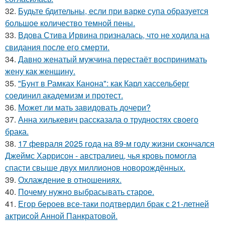
32.
Будьте бдительны, если при варке супа образуется
большое количество темной пены.
33.
Вдова Стива Ирвина призналась, что не ходила на
свидания после его смерти.
34.
Давно женатый мужчина перестаёт воспринимать
жену как женщину.
35.
"Бунт в Рамках Канона": как Карл хассельберг
соединил академизм и протест.
36.
Может ли мать завидовать дочери?
37.
Анна хилькевич рассказала о трудностях своего
брака.
38.
17 февраля 2025 года на 89-м году жизни скончался
Джеймс Харрисон - австралиец, чья кровь помогла
спасти свыше двух миллионов новорождённых.
39.
Охлаждение в отношениях.
40.
Почему нужно выбрасывать старое.
41.
Егор бероев все-таки подтвердил брак с 21-летней
актрисой Анной Панкратовой.