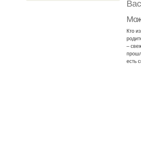
Вас
Можн
Кто и
родит
– све
прошл
есть 