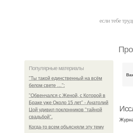
если тебе труд
Про
Популярные материалы
Ва
"Ты такой единственный на всём
белом свете …":
"Обвенчался с Женой, с Которой в
Браке уже Около 15 лет" - Анатолий
Исс
Цой удивил поклонников "тайной
свадьбой".
Журна
Когда-то всем объясняли эту тему