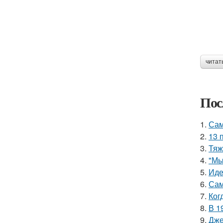
читат
Пос
1.
Сам
2.
13 
3.
Тяж
4.
"Мы
5.
Иде
6.
Сам
7.
Ког
8.
В 1
9.
Дже