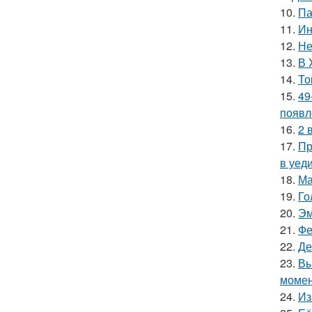
10.
Па
11.
Ин
12.
Не
13.
В 
14.
То
15.
49
появл
16.
2 
17.
Пр
в уеди
18.
Ма
19.
Го
20.
Эм
21.
Фе
22.
Де
23.
Вы
момен
24.
Из