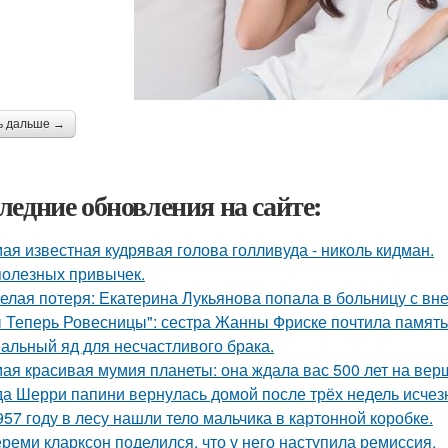
ь дальше →
ледние обновления на сайте:
ая известная кудрявая голова голливуда - николь кидман.
полезных привычек.
елая потеря: Екатерина Лукьянова попала в больницу с в
 Теперь Ровесницы": сестра Жанны Фриске почтила память
альный яд для несчастливого брака.
ая красивая мумия планеты: она ждала вас 500 лет на вер
да Шерри папини вернулась домой после трёх недель исчезн
957 году в лесу нашли тело мальчика в картонной коробке.
реми кларксон поделился, что у него наступила ремиссия.