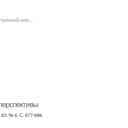
утренний мир...
 перспективы
63. № 6. С. 677-686.