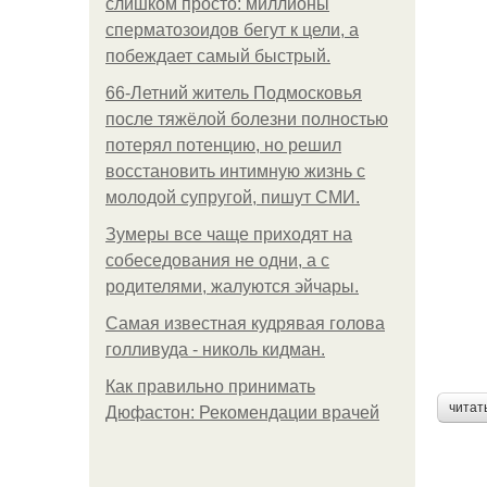
слишком просто: миллионы
сперматозоидов бегут к цели, а
побеждает самый быстрый.
66-Летний житель Подмосковья
после тяжёлой болезни полностью
потерял потенцию, но решил
восстановить интимную жизнь с
молодой супругой, пишут СМИ.
Зумеры все чаще приходят на
собеседования не одни, а с
родителями, жалуются эйчары.
Самая известная кудрявая голова
голливуда - николь кидман.
Как правильно принимать
читат
Дюфастон: Рекомендации врачей