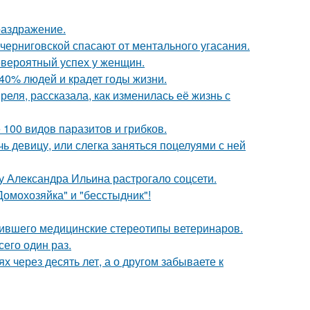
раздражение.
черниговской спасают от ментального угасания.
евероятный успех у женщин.
40% людей и крадет годы жизни.
еля, рассказала, как изменилась её жизнь с
 100 видов паразитов и грибков.
чь девицу, или слегка заняться поцелуями с ней
у Александра Ильина растрогало соцсети.
Домохозяйка" и "бесстыдник"!
шившего медицинские стереотипы ветеринаров.
сего один раз.
х через десять лет, а о другом забываете к