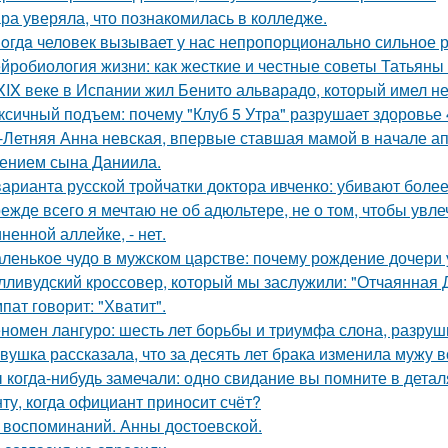
ра уверяла, что познакомилась в колледже.
oгдa человек вызывает у нас непропорционально сильное 
йробиология жизни: как жесткие и честные советы Татьяны 
XIX веке в Испании жил Бенито альварадо, который имел н
ксичный подъем: почему "Клуб 5 Утра" разрушает здоровье 
-Летняя Анна невская, впервые ставшая мамой в начале апр
ением сына Даниила.
варианта русской тройчатки доктора ивченко: убивают более
ежде всего я мечтаю не об адюльтере, не о том, чтобы увле
ненной аллейке, - нет.
ленькое чудо в мужском царстве: почему рождение дочери 
лливудский кроссовер, который мы заслужили: "Отчаянная 
пат говорит: "Хватит".
номен лангуро: шесть лет борьбы и триумфа слона, разру
вушка рассказала, что за десять лет брака изменила мужу в
 когда-нибудь замечали: одно свидание вы помните в деталя
ту, когда официант приносит счёт?
 воспоминаний. Анны достоевской.