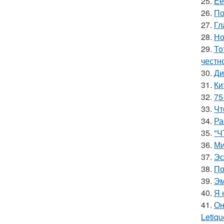
25.
Её
26.
По
27.
Гл
28.
Но
29.
То
честн
30.
Ди
31.
Ки
32.
75
33.
Чт
34.
Ра
35.
"Ч
36.
Ми
37.
Эс
38.
По
39.
Эм
40.
Я 
41.
Он
Letiq