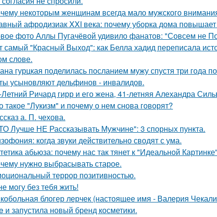
 согласия не спросили.
чему некоторым женщинам всегда мало мужского внимани
авный афродизиак XXI века: почему уборка дома повышает 
вое фото Аллы Пугачёвой удивило фанатов: "Совсем не По
т самый "Красный Выход": как Белла хадид переписала ист
ом слове.
ана гурцкая поделилась посланием мужу спустя три года по
ты усыновляют дельфинов - инвалидов.
-Летний Ричард гирр и его жена, 41-летняя Алехандра Сил
о такое "Лукизм" и почему о нем снова говорят?
ссказ а. П. чехова.
ТО Лучше НЕ Рассказывать Мужчине": 3 спорных пункта.
зофония: когда звуки действительно сводят с ума.
тетика абьюза: почему нас так тянет к "Идеальной Картинке
чему нужно выбрасывать старое.
оциональный террор позитивностью.
не могу без тебя жить!
кобольная блогер лерчек (настоящее имя - Валерия Чекал
ue и запустила новый бренд косметики.