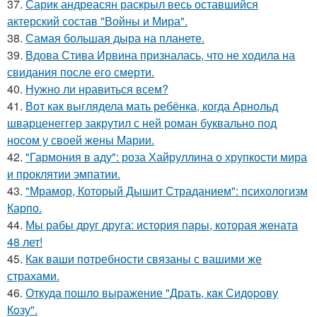
37.
Сарик андреасян раскрыл весь оставшийся
актерский состав "Войны и Мира".
38.
Самая большая дыра на планете.
39.
Вдова Стива Ирвина призналась, что не ходила на
свидания после его смерти.
40.
Нужно ли нравиться всем?
41.
Вот как выглядела мать ребёнка, когда Арнольд
шварценеггер закрутил с ней роман буквально под
носом у своей жены Марии.
42.
"Гармония в аду": роза Хайруллина о хрупкости мира
и проклятии эмпатии.
43.
"Мрамор, Который Дышит Страданием": психологизм
Карпо.
44.
Мы рабы друг друга: история пары, которая жената
48 лет!
45.
Как ваши потребности связаны с вашими же
страхами.
46.
Откуда пошло выражение "Драть, кaк Сидopoву
Кoзу".