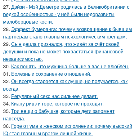
27.
Дэйзи - Мэй Деметре родилась в Великобритании с
редкой особенностью - у неё были недоразвиты
малоберцовые кости.
28.
Эффект бумеранга: почему возвращение к бывшим
партнерам стало главным психологическим трендом.
29.
Сын децла признался, что живёт за счёт своей
девушки и пока не может похвастаться финансовой
независимостью.
30.
Как понять, что мужчина больше в вас не влюблён.
31.
Болезнь и сохранение отношений.
32.
Он всегда старается как лучше, но получается, как
всегда.
33.
Регулярный секс нас сильнее делает.
34.
Киану ривз и горе, которое не проходит.
35.
Три вещи о бабушке, которые дети запомнят
навсегда.
36.
Горе от ума в женском исполнении: почему высокий
IQ стал главным врагом личной жизни.