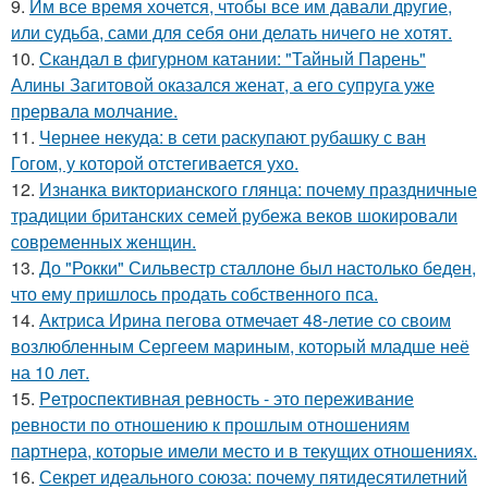
9.
Им все время хочется, чтобы все им давали другие,
или судьба, сами для себя они делать ничего не хотят.
10.
Скандал в фигурном катании: "Тайный Парень"
Алины Загитовой оказался женат, а его супруга уже
прервала молчание.
11.
Чернее некуда: в сети раскупают рубашку с ван
Гогом, у которой отстегивается ухо.
12.
Изнанка викторианского глянца: почему праздничные
традиции британских семей рубежа веков шокировали
современных женщин.
13.
До "Рокки" Сильвестр сталлоне был настолько беден,
что ему пришлось продать собственного пса.
14.
Актриса Ирина пегова отмечает 48-летие со своим
возлюбленным Сергеем мариным, который младше неё
на 10 лет.
15.
Peтроспективная ревность - это переживание
ревности по отношению к прошлым отношениям
партнера, которые имели место и в текущих отношениях.
16.
Секрет идеального союза: почему пятидесятилетний