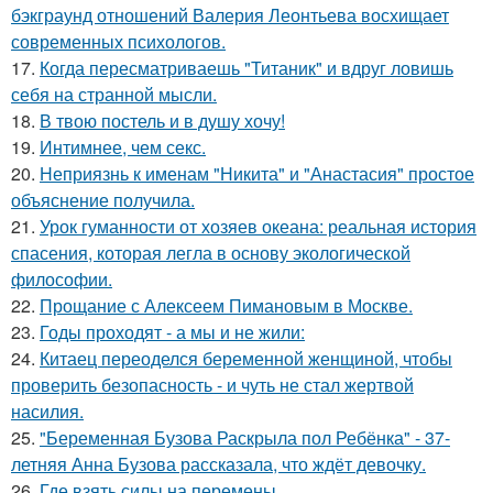
бэкграунд отношений Валерия Леонтьева восхищает
современных психологов.
17.
Когда пересматриваешь "Титаник" и вдруг ловишь
себя на странной мысли.
18.
В твою постель и в душу хочу!
19.
Интимнее, чем секс.
20.
Неприязнь к именам "Никита" и "Анастасия" простое
объяснение получила.
21.
Урок гуманности от хозяев океана: реальная история
спасения, которая легла в основу экологической
философии.
22.
Прощание с Алексеем Пимановым в Москве.
23.
Годы проходят - а мы и не жили:
24.
Китаец переоделся беременной женщиной, чтобы
проверить безопасность - и чуть не стал жертвой
насилия.
25.
"Беременная Бузова Раскрыла пол Ребёнка" - 37-
летняя Анна Бузова рассказала, что ждёт девочку.
26.
Где взять силы на перемены.