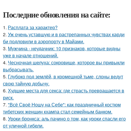
Последние обновления на сайте:
1.
Расплата за характер?
2.
Уж очень уставшую и в растрепанных чувствах карди
би подловили в аэропорту в Майами.
3.
Мужчина - неудачник: 10 признаков, которые видны
уже в начале отношений.
4.
Чесночная шелуха: сокровище, которое вы привыкли
выбрасывать.
5.
Глубоко под землёй, в кромешной тьме, слоны ведут
свою тайную добычу.
6.
Худшие места для секса: где страсть превращается в
риск.
7.
"Всё Своё Ношу на Себе": как праздничный костюм
тибетских женщин кхампа стал семейным банком.
8.
Уроки бронкса: аль пачино о том, как уроки спасли его
от уличной гибели.