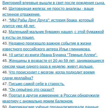
Викторией впервые вышли в свет после рождения сына.
40.
Щитовидная железа: не просто анализы - ваше
истинное отражение.
41.
"МЫ Рабы Друг Друга": история брака, который
длится уже 48 лет.
42.
Маленький мальчик бумажку нашел, с этой бумажкой
в кусты он пошел.
43.
Недавно произошло важное событие в жизни
известного российского актера Ильи глинникова.
44.
10 цитат из книги Ивана Бунина "Темные Аллеи".
45.
Женщины в возрасте от 20 до 59 лет, занимающиеся
сексом чаще одного раза в неделю, живут дольше.
46.
Что происходит с мозгом, когда подходит время
сдачи дедлайна?
47.
Письмо самoй себе в старость.
48.
"Он серьёзно это сказал?
49.
Портал в другое измерение: в России обнаружили
квартиру с аномально ярким балконом.
50.
Американские учёные проанализировали данные