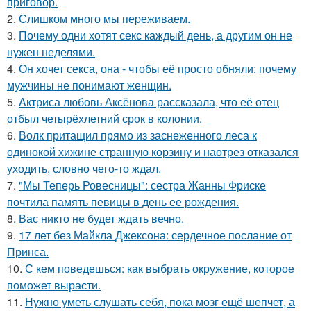
приговор.
2.
Слишком много мы пеpеживаем.
3.
Почему одни хотят секс каждый день, а другим он не
нужен неделями.
4.
Он хочет секса, она - чтобы её просто обняли: почему
мужчины не понимают женщин.
5.
Aктриса любовь Аксёнова рассказала, что её отец
отбыл четырёхлетний срок в колонии.
6.
Волк притащил прямо из заснеженного леса к
одинокой хижине странную корзину и наотрез отказался
уходить, словно чего-то ждал.
7.
"Мы Теперь Ровесницы": сестра Жанны Фриске
почтила память певицы в день ее рождения.
8.
Вас никто не будет ждать вечно.
9.
17 лет без Майкла Джексона: сердечное послание от
Принса.
10.
С кем поведешься: как выбрать окружение, которое
поможет вырасти.
11.
Нужно уметь слушать себя, пока мозг ещё шепчет, а