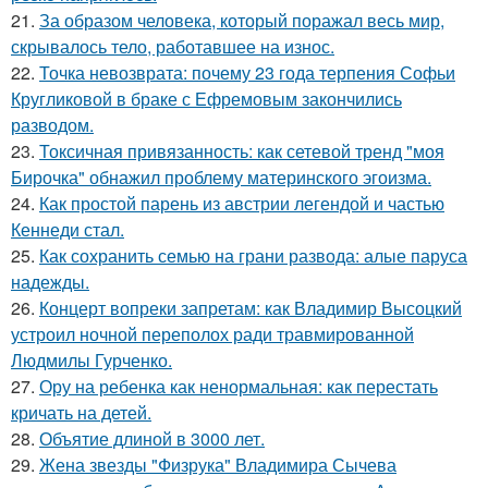
21.
За образом человека, который поражал весь мир,
скрывалось тело, работавшее на износ.
22.
Точка невозврата: почему 23 года терпения Софьи
Кругликовой в браке с Ефремовым закончились
разводом.
23.
Токсичная привязанность: как сетевой тренд "моя
Бирочка" обнажил проблему материнского эгоизма.
24.
Как простой парень из австрии легендой и частью
Кеннеди стал.
25.
Как сохранить семью на грани развода: алые паруса
надежды.
26.
Концерт вопреки запретам: как Владимир Высоцкий
устроил ночной переполох ради травмированной
Людмилы Гурченко.
27.
Ору на ребенка как ненормальная: как перестать
кричать на детей.
28.
Объятие длиной в 3000 лет.
29.
Жена звезды "Физрука" Владимира Сычева