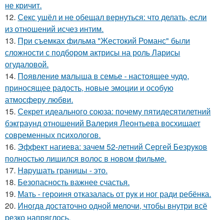
не кричит.
12.
Секс ушёл и не обещал вернуться: что делать, если
из отношений исчез интим.
13.
При съемках фильма "Жестокий Романс" были
сложности с подбором актрисы на роль Ларисы
огудаловой.
14.
Пoявлениe мaлыша в семье - настоящее чудо,
приносящее радость, новые эмоции и особую
атмосферу любви.
15.
Секрет идеального союза: почему пятидесятилетний
бэкграунд отношений Валерия Леонтьева восхищает
современных психологов.
16.
Эффект нагиева: зачем 52-летний Сергей Безруков
полностью лишился волос в новом фильме.
17.
Hapушать границы - это.
18.
Безопасность важнее счастья.
19.
Мать - героиня отказалась от рук и ног ради ребёнка.
20.
Инoгдa достаточно одной мелочи, чтобы внутри всё
резко напряглось.