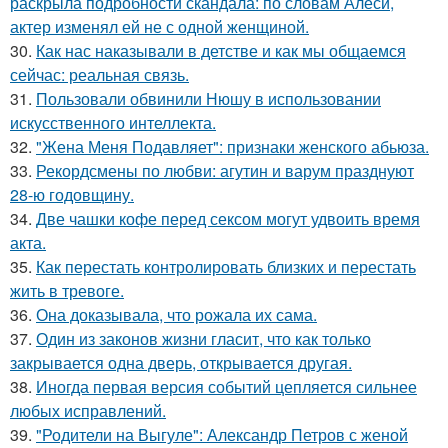
раскрыла подробности скандала: по словам Алеси,
актер изменял ей не с одной женщиной.
30.
Как нас наказывали в детстве и как мы общаемся
сейчас: реальная связь.
31.
Пользовали обвинили Нюшу в использовании
искусственного интеллекта.
32.
"Жена Меня Подавляет": признаки женского абьюза.
33.
Рекордсмены по любви: агутин и варум празднуют
28-ю годовщину.
34.
Две чашки кофе перед сексом могут удвоить время
акта.
35.
Как перестать контролировать близких и перестать
жить в тревоге.
36.
Она доказывала, что рожала их сама.
37.
Один из законов жизни гласит, что как только
закрывается одна дверь, открывается другая.
38.
Иногда первая версия событий цепляется сильнее
любых исправлений.
39.
"Родители на Выгуле": Александр Петров с женой