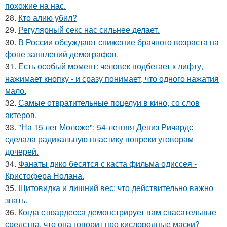
похожие на нас.
28.
Кто алию убил?
29.
Регулярный секс нас сильнее делает.
30.
В России обсуждают снижение брачного возраста на
фоне заявлений демографов.
31.
Есть особый момент: человек подбегает к лифту,
нажимает кнопку - и сразу понимает, что одного нажатия
мало.
32.
Самые отвратительные поцелуи в кино, со слов
актеров.
33.
"На 15 лет Моложе": 54-летняя Дениз Ричардс
сделала радикальную пластику вопреки уговорам
дочерей.
34.
Фанаты дико бесятся с каста фильма одиссея -
Кристофера Нолана.
35.
Щитовидка и лишний вес: что действительно важно
знать.
36.
Когда стюардесса демонстрирует вам спасательные
средства, что она говорит про кислородные маски?