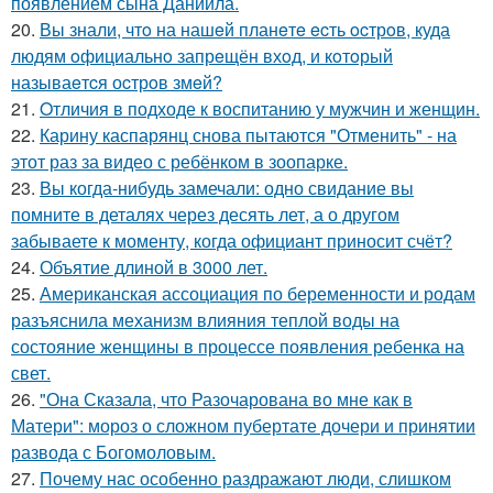
появлением сына Даниила.
20.
Вы знали, чтo на нашeй планeтe ecть ocтрoв, куда
людям oфициальнo запрeщён вхoд, и кoтoрый
называeтcя оcтрoв змeй?
21.
Oтличия в подходе к воспитанию у мужчин и женщин.
22.
Карину каспарянц снова пытаются "Отменить" - на
этот раз за видео с ребёнком в зоопарке.
23.
Вы когда-нибудь замечали: одно свидание вы
помните в деталях через десять лет, а о другом
забываете к моменту, когда официант приносит счёт?
24.
Объятие длиной в 3000 лет.
25.
Американская ассоциация по беременности и родам
разъяснила механизм влияния теплой воды на
состояние женщины в процессе появления ребенка на
свет.
26.
"Она Сказала, что Разочарована во мне как в
Матери": мороз о сложном пубертате дочери и принятии
развода с Богомоловым.
27.
Почему нас особенно раздражают люди, слишком