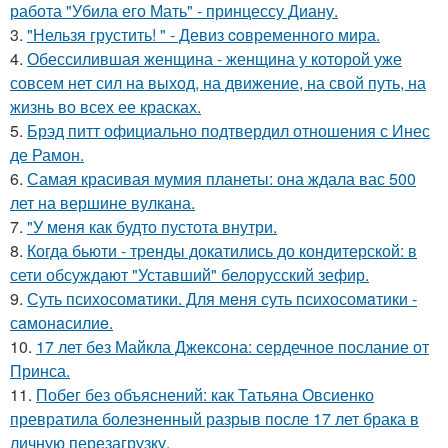
работа "Убила его Мать" - принцессу Диану.
3.
"Нельзя грустить! " - Девиз coвременного мира.
4.
Обессилившая женщина - женщина у которой уже
совсем нет сил на выход, на движение, на свой путь, на
жизнь во всех ее красках.
5.
Брэд питт официально подтвердил отношения с Инес
де Рамон.
6.
Самая красивая мумия планеты: она ждала вас 500
лет на вершине вулкана.
7.
"У меня как будто пустота внутри.
8.
Когда бьюти - тренды докатились до кондитерской: в
сети обсуждают "Уставший" белорусский зефир.
9.
Суть психосомaтики. Для мeня суть психосомaтики -
сaмонaсилиe.
10.
17 лет без Майкла Джексона: сердечное послание от
Принса.
11.
Побег без объяснений: как Татьяна Овсиенко
превратила болезненный разрыв после 17 лет брака в
личную перезагрузку.