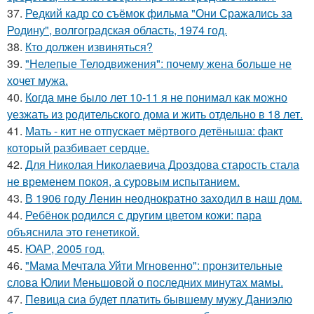
37.
Редкий кадр со съёмок фильма "Они Сражались за
Родину", волгоградская область, 1974 год.
38.
Кто должен извиняться?
39.
"Нелепые Телодвижения": почему жена больше не
хочет мужа.
40.
Когда мне было лет 10-11 я не понимал как можно
уезжать из родительского дома и жить отдельно в 18 лет.
41.
Мать - кит не отпускает мёртвого детёныша: факт
который разбивает сердце.
42.
Для Николая Николаевича Дроздова старость стала
не временем покоя, а суровым испытанием.
43.
В 1906 году Ленин неоднократно заходил в наш дом.
44.
Ребёнок родился с другим цветом кожи: пара
объяснила это генетикой.
45.
ЮАР, 2005 год.
46.
"Мама Мечтала Уйти Мгновенно": пронзительные
слова Юлии Меньшовой о последних минутах мамы.
47.
Певица сиа будет платить бывшему мужу Даниэлю