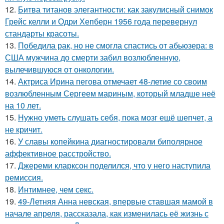
12.
Битва титанов элегантности: как закулисный снимок
Грейс келли и Одри Хепберн 1956 года перевернул
стандарты красоты.
13.
Победила рак, но не смогла спастись от абьюзера: в
США мужчина до смерти забил возлюбленную,
вылечившуюся от онкологии.
14.
Актриса Ирина пегова отмечает 48-летие со своим
возлюбленным Сергеем мариным, который младше неё
на 10 лет.
15.
Нужно уметь слушать себя, пока мозг ещё шепчет, а
не кричит.
16.
У славы копейкина диагностировали биполярное
аффективное расстройство.
17.
Джереми кларксон поделился, что у него наступила
ремиссия.
18.
Интимнее, чем секс.
19.
49-Летняя Анна невская, впервые ставшая мамой в
начале апреля, рассказала, как изменилась её жизнь с