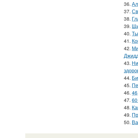
36.
Ал
37.
Св
38.
Гл
39.
Щи
40.
Ты
41.
Ко
42.
Ми
Джидд
43.
Ни
здоро
44.
Би
45.
Пе
46.
46
47.
60
48.
Ка
49.
Пр
50.
Ва