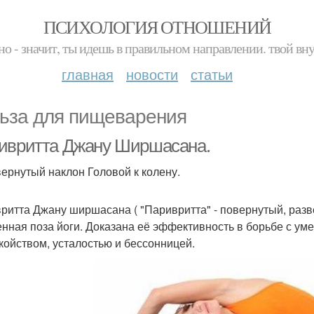
ПСИХОЛОГИЯ ОТНОШЕНИЙ
но - значит, ты идешь в правильном направлении. твой вн
главная
новости
статьи
ьза для пищеварения
ивритта Джану Ширшасана.
ернутый наклон Головой к колену.
ритта Джану ширшасана ( "Паривритта" - повернутый, развер
енная поза йоги. Доказана её эффективность в борьбе с ум
койством, усталостью и бессонницей.