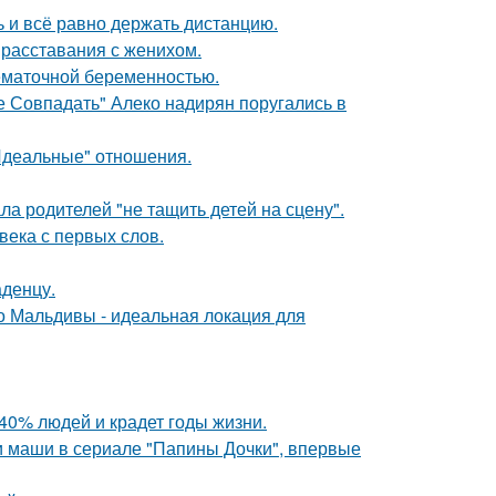
ь и всё равно держать дистанцию.
 расставания с женихом.
нематочной беременностью.
е Совпадать" Алеко надирян поругались в
"Идеальные" отношения.
а родителей "не тащить детей на сцену".
века с первых слов.
аденцу.
 Мальдивы - идеальная локация для
40% людей и крадет годы жизни.
ли маши в сериале "Папины Дочки", впервые