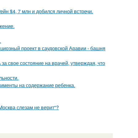
йн $4, 7 млн и добился личной встречи.
жение.
.
ициозный проект в саудовской Аравии - башня
за свое состояние на врачей, утверждая, что
льности.
лименты на содержание ребенка.
Москва слезам не верит"?