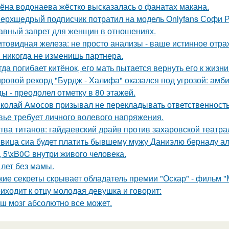
ёна водонаева жёстко высказалась о фанатах макана.
ерхщедрый подписчик потратил на модель Onlyfans Софи Ре
авный запрет для женщин в отношениях.
товидная железа: не просто анализы - ваше истинное отра
 никогда не изменишь партнера.
гда погибает китёнок, его мать пытается вернуть его к жизни
ровой рекорд "Бурдж - Халифа" оказался под угрозой: амб
ы - преодолел отметку в 80 этажей.
колай Амосов призывал не перекладывать ответственность 
вье требует личного волевого напряжения.
тва титанов: гайдаевский драйв против захаровской театра
вица сиа будет платить бывшему мужу Даниэлю бернаду а
, 5\xB0C внутри живого человека.
 лет без мамы.
кие секреты скрывает обладатель премии "Оскар" - фильм "
иходит к отцу молодая девушка и говорит:
ш мозг абсолютно все может.