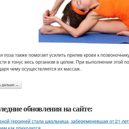
я поза также помогает усилить прилив крови к позвоночник
сти в тонус весь организм в целом. При выполнении этой п
даря чему осуществляется их массаж.
ь дальше →
ледние обновления на сайте:
вной героиней стала школьница, забеременевшая от 21-лет
eм как приходится.