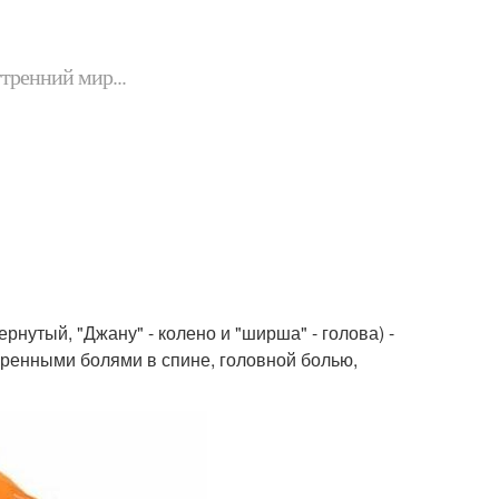
утренний мир...
нутый, "Джану" - колено и "ширша" - голова) -
еренными болями в спине, головной болью,