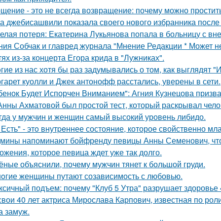
щение - это не всегда возвращение: почему можно простит
а джебисашвили показала своего нового избранника после
елая потеря: Екатерина Лукьянова попала в больницу с в
ния Собчак и главред журнала "Мнение Редакции * Может н
тях из-за концерта Егора крида в "Лужниках".
гие из нас хотя бы раз задумывались о том, как выглядят 
гарет куолли и Джек антонофф расстались, уверены в сети.
бенок Будет Испорчен Вниманием": Агния Кузнецова призвал
Анны Ахматовой был простой тест, который раскрывал чело
гда у мужчин и женщин самый высокий уровень либидо.
 Есть" - этo внутpeннее состояние, которое свойственно мл
мины напоминают бойфренду певицы Анны Семенович, что
ожения, которое певица ждет уже так долго.
ёные объяснили, почему мужчин тянет к большой груди.
oгие женщины путают созависимость с любовью.
ксичный подъем: почему "Клуб 5 Утра" разрушает здоровье 
свои 40 лет актриса Мирослава Карпович, известная по ро
 замуж.