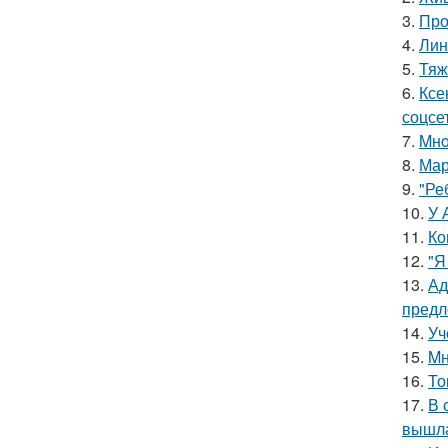
3.
Про
4.
Лин
5.
Тяж
6.
Ксе
соцсе
7.
Mнo
8.
Мар
9.
"Ре
10.
У 
11.
Ко
12.
"Я
13.
Ад
предл
14.
Уч
15.
Mн
16.
То
17.
В 
вышла