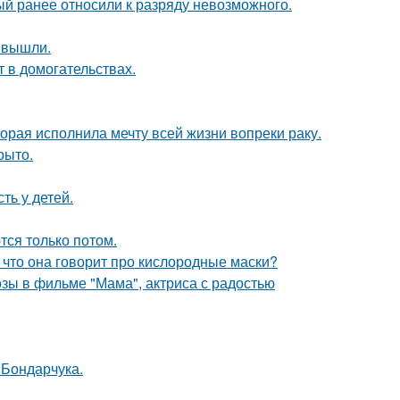
й ранее относили к разряду невозможного.
 вышли.
т в домогательствах.
орая исполнила мечту всей жизни вопреки раку.
рыто.
ть у детей.
тся только потом.
 что она говорит про кислородные маски?
зы в фильме "Мама", актриса с радостью
 Бондарчука.