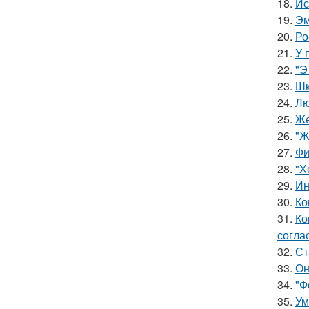
18.
Ис
19.
Эм
20.
Ро
21.
У 
22.
"Э
23.
Шк
24.
Лю
25.
Же
26.
"Ж
27.
Фи
28.
"Х
29.
Ин
30.
Ко
31.
Ко
согла
32.
Ст
33.
Он
34.
"Ф
35.
Ум