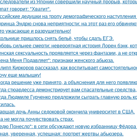
следователи из Японии совершили научный прорыв, которы
пат говорит: "Хватит".
ссийские дедушки на тропу демографического наступления
принца Эндрю снова неприятности: на этот раз его обвиняю
то ужасающе и разрушительно!
ольнице пришлось снять бельё, чтобы сдать ЕГЭ.
бовь сильнее смерти: невероятная история Лорен бэнк, кот
нская сексуальность проявляется через фантазии, а не отк
ена Меня Подавляет": признаки женского абьюза.
липп Киркоров рассказал, как воспитывает самостоятельнос
очу еще малышку!
огда решение уже принято, а объяснения для него появляю
гда стюардесса демонстрирует вам спасательные средства,
гда Людмиле Гурченко предложили сыграть главную роль ко
силась.
аршая дочь Анны седоковой окончила университет в США.
а не могла почувствовать страх.
едю Понесло": в сети обсуждают новую избранницу Фёдора
ная, уверенная, успешная: портрет жертвы абьюзера.