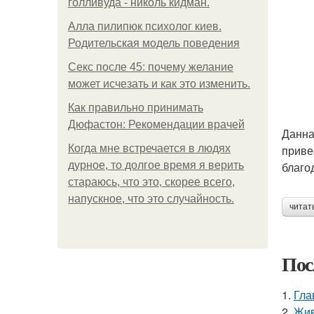
голливуда - николь кидман.
Алла пилипюк психолог киев.
Родительская модель поведения
Секс после 45: почему желание
может исчезать и как это изменить.
Как правильно принимать
Дюфастон: Рекомендации врачей
Данна
Когда мне встречается в людях
приве
дурное, то долгое время я верить
благо
стараюсь, что это, скорее всего,
напускное, что это случайность.
читат
Пос
1.
Гла
2.
Жив