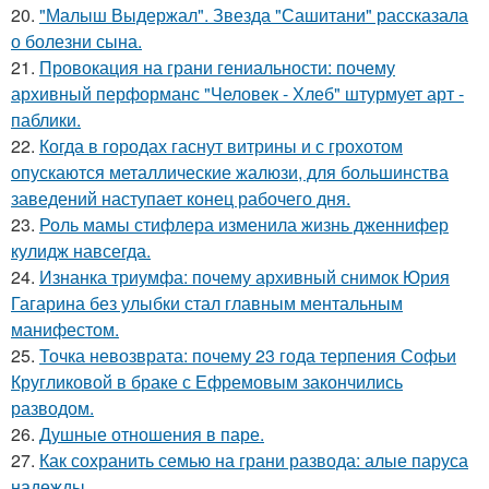
20.
"Малыш Выдержал". Звезда "Сашитани" рассказала
о болезни сына.
21.
Провокация на грани гениальности: почему
архивный перформанс "Человек - Хлеб" штурмует арт -
паблики.
22.
Когда в городах гаснут витрины и с грохотом
опускаются металлические жалюзи, для большинства
заведений наступает конец рабочего дня.
23.
Роль мамы стифлера изменила жизнь дженнифер
кулидж навсегда.
24.
Изнанка триумфа: почему архивный снимок Юрия
Гагарина без улыбки стал главным ментальным
манифестом.
25.
Точка невозврата: почему 23 года терпения Софьи
Кругликовой в браке с Ефремовым закончились
разводом.
26.
Душные отношения в паре.
27.
Как сохранить семью на грани развода: алые паруса
надежды.