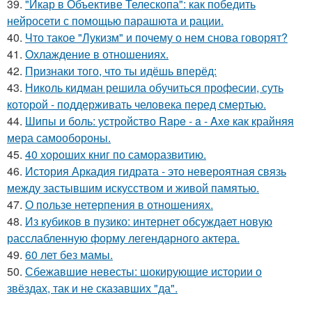
39.
"Икар в Объективе Телескопа": как победить
нейросети с помощью парашюта и рации.
40.
Что такое "Лукизм" и почему о нем снова говорят?
41.
Охлаждение в отношениях.
42.
Признаки того, что ты идёшь вперёд:
43.
Николь кидман решила обучиться професии, суть
которой - поддерживать человека перед смертью.
44.
Шипы и боль: устройство Rape - a - Axe как крайняя
мера самообороны.
45.
40 хороших книг по саморазвитию.
46.
История Аркадия гидрата - это невероятная связь
между застывшим искусством и живой памятью.
47.
О пользе нетерпения в отношениях.
48.
Из кубиков в пузико: интернет обсуждает новую
расслабленную форму легендарного актера.
49.
60 лет без мамы.
50.
Сбежавшие невесты: шокирующие истории о
звёздах, так и не сказавших "да".