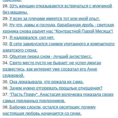
28.
33% женщин отказываются встречаться с мужчиной
без машины.
29.
У всех за плечами имеется тот или иной опыт.
30.
Ну что, дамы и господа, барабанная дробь - светская
хроника снова радует нас "Контрастной Парой Месяца"!
31.
Я надорвался, сил нет.
32.
В сети завирусился снимок упитанного и компактного
азиатского слона.
33.
Объятия перед сном - лучший антистресс.
34.
Свято место пусто не бывает: не успел джиган
развестись, как интернет уже сосватал его Анне
седоковой.
35.
Она доказывала, что рожала их сама.
36.
Зачем нужно отгоревать прошлые отношения?
37.
"Пасть Порву". Анастасия волочкова показала своих
самых преданных поклонников.
38.
Бабочки сдохли, остался окситоцин: почему
настоящая любовь начинается со скуки.