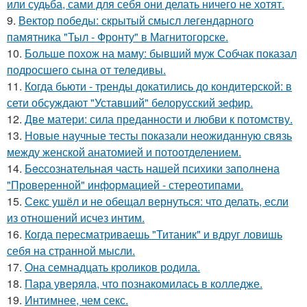
или судьба, сами для себя они делать ничего не хотят.
9.
Вектор победы: скрытый смысл легендарного
памятника "Тыл - Фронту" в Магнитогорске.
10.
Больше похож на маму: бывший муж Собчак показал
подросшего сына от теледивы.
11.
Когда бьюти - тренды докатились до кондитерской: в
сети обсуждают "Уставший" белорусский зефир.
12.
Две матери: сила преданности и любви к потомству.
13.
Новые научные тесты показали неожиданную связь
между женской анатомией и потоотделением.
14.
Бecсознательная часть нашей психики заполнена
"Проверенной" информацией - стереотипами.
15.
Секс ушёл и не обещал вернуться: что делать, если
из отношений исчез интим.
16.
Когда пересматриваешь "Титаник" и вдруг ловишь
себя на странной мысли.
17.
Она семнадцать кроликов родила.
18.
Пара уверяла, что познакомилась в колледже.
19.
Интимнее, чем секс.