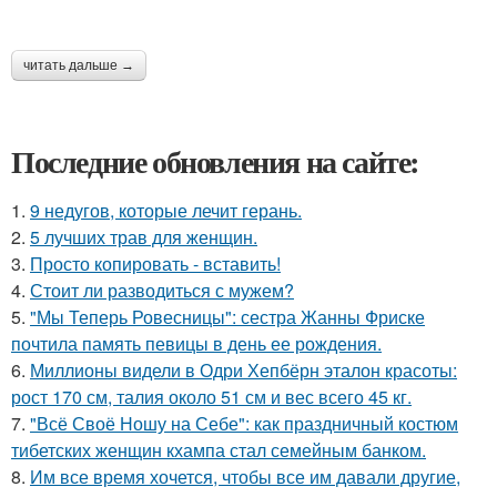
читать дальше →
Последние обновления на сайте:
1.
9 недугов, которые лечит герань.
2.
5 лучших трав для женщин.
3.
Просто копировать - вставить!
4.
Стоит ли разводиться с мужем?
5.
"Мы Теперь Ровесницы": сестра Жанны Фриске
почтила память певицы в день ее рождения.
6.
Миллионы видели в Одри Хепбёрн эталон красоты:
рост 170 см, талия около 51 см и вес всего 45 кг.
7.
"Всё Своё Ношу на Себе": как праздничный костюм
тибетских женщин кхампа стал семейным банком.
8.
Им все время хочется, чтобы все им давали другие,