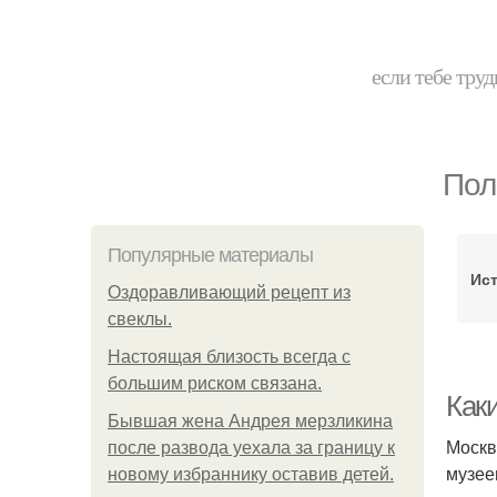
если тебе труд
Пол
Популярные материалы
Ис
Оздоравливающий рецепт из
свеклы.
Hacтоящая близость всегда с
большим риском связана.
Как
Бывшая жена Андрея мерзликина
Москв
после развода уехала за границу к
музее
новому избраннику оставив детей.