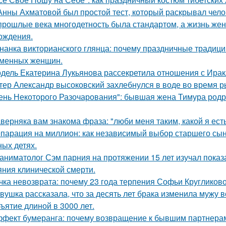
Анны Ахматовой был простой тест, который раскрывал чело
прошлые века многодетность была стандартом, а жизнь ж
ождения.
нанка викторианского глянца: почему праздничные традиц
менных женщин.
дель Екатерина Лукьянова рассекретила отношения с Ирак
тер Александр высоковский захлебнулся в воде во время р
ень Некоторого Разочарования": бывшая жена Тимура родри
верняка вам знакома фраза: "люби меня таким, какой я есть
парация на миллион: как независимый выбор старшего сы
ных детях.
аниматолог Сэм парния на протяжении 15 лет изучал показ
яния клинической смерти.
чка невозврата: почему 23 года терпения Софьи Кругликов
вушка рассказала, что за десять лет брака изменила мужу в
ъятие длиной в 3000 лет.
фект бумеранга: почему возвращение к бывшим партнерам