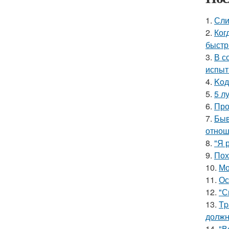
1.
Сли
2.
Ког
быстр
3.
В с
испыт
4.
Koд
5.
5 л
6.
Про
7.
Быв
отнош
8.
"Я 
9.
Пох
10.
Мо
11.
Ос
12.
"С
13.
Tp
должн
14.
"В