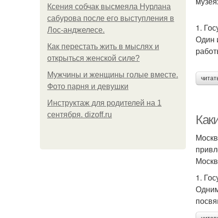
музея
Ксения собчак высмеяла Нурлана
сабурова после его выступления в
1. Го
Лос-анджелесе.
Один 
Как перестать жить в мыслях и
работ
открыться женской силе?
Мужчины и женщины голые вместе.
читат
Фото парня и девушки
Инструктаж для родителей на 1
сентября. dizoff.ru
Как
Москв
привл
Москв
1. Го
Одним
посвя