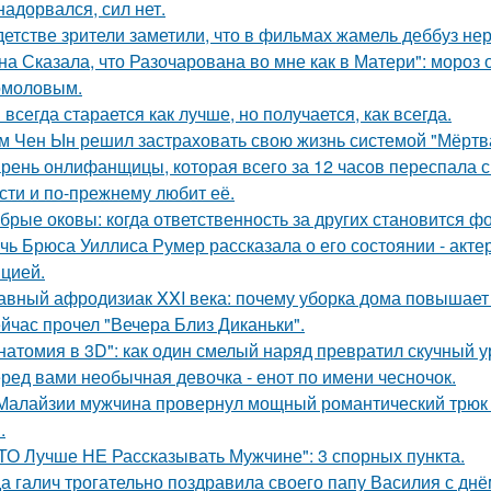
надорвался, сил нет.
детстве зрители заметили, что в фильмах жамель деббуз нер
на Сказала, что Разочарована во мне как в Матери": мороз
омоловым.
 всегда старается как лучше, но получается, как всегда.
м Чен Ын решил застраховать свою жизнь системой "Мёртва
рень онлифанщицы, которая всего за 12 часов переспала с
сти и по-прежнему любит её.
брые оковы: когда ответственность за других становится фо
чь Брюса Уиллиса Румер рассказала о его состоянии - акте
цией.
авный афродизиак XXI века: почему уборка дома повышает 
йчас прочел "Вечера Близ Диканьки".
натомия в 3D": как один смелый наряд превратил скучный у
ред вами необычная девочка - енот по имени чесночок.
Малайзии мужчина провернул мощный романтический трюк -
.
ТО Лучше НЕ Рассказывать Мужчине": 3 спорных пункта.
а галич трогательно поздравила своего папу Василия с дн