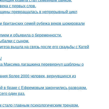
века с первых слов.
енщины превращалась в непрерывный цикл
ии британских семей рубежа веков шокировали
лием и объявила о беременности.
ыбалки с сыном.
геза вышла на связь после его свадьбы с Катей
!
на Максима лагашкина перевернул шаблоны о
ания более 2000 человек, вернувшихся из
ой в браке с Ефремовым закончились разводом.
сего один раз.
 стало главным психологическим трендом.