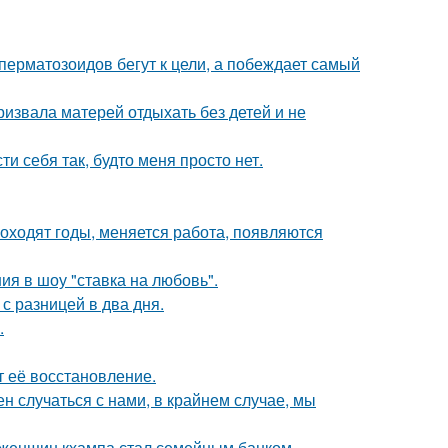
перматозоидов бегут к цели, а побеждает самый
ризвала матерей отдыхать без детей и не
и себя так, будто меня просто нет.
оходят годы, меняется работа, появляются
ия в шоу "ставка на любовь".
с разницей в два дня.
.
т её восстановление.
н случаться с нами, в крайнем случае, мы
х женщин кхампа стал семейным банком.