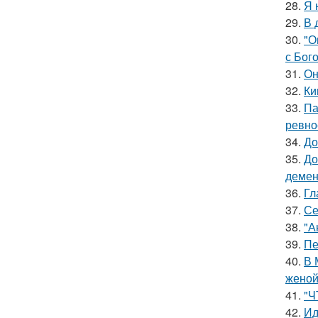
28.
Я 
29.
В 
30.
"О
с Бог
31.
Он
32.
Ки
33.
Па
ревно
34.
До
35.
До
демен
36.
Гл
37.
Се
38.
"А
39.
Пе
40.
В 
женой
41.
"Ч
42.
Ид