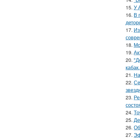
15.
У 
16.
В 
детор
17.
Из
совре
18.
Мо
19.
Ак
20.
"Д
кабак.
21.
Hа
22.
Се
звезд
23.
Ре
состо
24.
То
25.
Де
26.
Об
27.
Эф