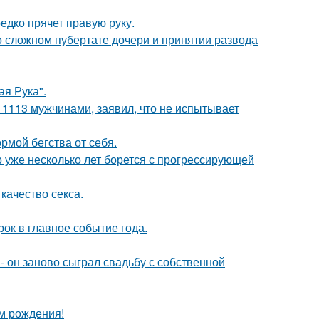
едко прячет правую руку.
 о сложном пубертате дочери и принятии развода
я Рука".
 1113 мужчинами, заявил, что не испытывает
рмой бегства от себя.
р уже несколько лет борется с прогрессирующей
качество секса.
рок в главное событие года.
 он заново сыграл свадьбу с собственной
ём рождения!