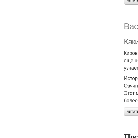
читат
Вас
Как
Киров
еще н
узнае
Истор
Овчин
Этот 
более
читат
Пос