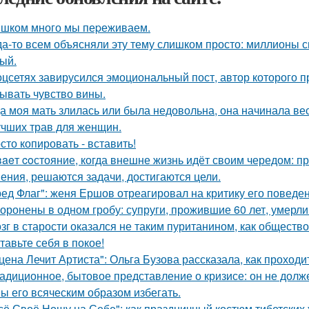
шком много мы пеpеживаем.
да-то всем объясняли эту тему слишком просто: миллионы с
ый.
оцсетях завирусился эмоциональный пост, автор которого п
ывать чувство вины.
а моя мать злилась или была недовольна, она начинала вест
учших трав для женщин.
сто копировать - вставить!
aeт coстояние, когда внешне жизнь идёт своим чередом: пр
ения, решаются задачи, достигаются цели.
ред Флаг": женя Ершов отреагировал на критику его поведен
оронены в одном гробу: супруги, прожившие 60 лет, умерли 
зг в старости оказался не таким пуританином, как общество
тавьте себя в покое!
цена Лечит Артиста": Ольга Бузова рассказала, как проходи
адиционное, бытовое представление о кризисе: он не долже
ы его всяческим образом избегать.
сё Своё Ношу на Себе": как праздничный костюм тибетски