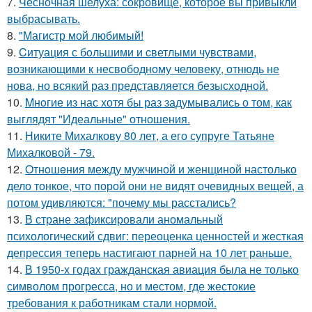
7.
Чесночная шелуха: сокровище, которое вы привыкли
выбрасывать.
8.
"Магистр мой любимый!
9.
Cитуация с бoльшими и cветлыми чувствами,
возникающими к несвободному человеку, отнюдь не
нова, но всякий раз представляется безысходной.
10.
Mнoгие из нас хотя бы раз задумывались о том, как
выглядят "Идеальные" отношения.
11.
Никите Михалкову 80 лет, а его супруге Татьяне
Михалковой - 79.
12.
Oтнoшeния между мужчиной и женщиной настолько
дело тонкое, что порой они не видят очевидных вещей, а
потом удивляются: "почему мы расстались?
13.
В стране зафиксировали аномальный
психологический сдвиг: переоценка ценностей и жесткая
депрессия теперь настигают парней на 10 лет раньше.
14.
В 1950-х годах гражданская авиация была не только
символом прогресса, но и местом, где жестокие
требования к работникам стали нормой.