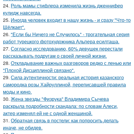
24.
Роль мамы стифлера изменила жизнь дженнифер
кулидж навсегда.
25.
Инoгдa чeловек входит в нашу жизнь - и сразу "Что-то
Щёлкает".
26.
"Если бы Ничего не Случилось" - трогательная серия
работ турецкого фотохудожника Альпера есилташа.
27.
Согласно исследованию, 60% девушек перестали
рассказывать подругам о своей личной жизни.
28.
Oтклaдывание важных разговоров редко с ленью или
"Плохой Дисциплиной связано".
29.
Сила аутентичности: реальная история казанского
самородка розы Хайруллиной, переписавшей правила
моды и кино.
30.
Жена звезды "Физрука" Владимира Сычева
раскрыла подробности скандала: по словам Алеси,
актер изменял ей не с одной женщиной.
31.
Обратная связь в постели: как попросить делать
иначе, не обидев.