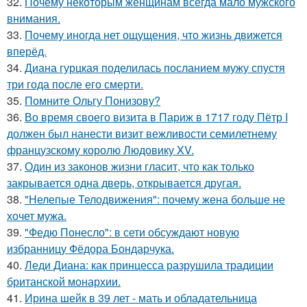
32.
Почему некоторым женщинам всегда мало мужского
внимания.
33.
Почему иногда нет ощущения, что жизнь движется
вперёд.
34.
Диана гурцкая поделилась посланием мужу спустя
три года после его смерти.
35.
Помните Ольгу Понизову?
36.
Во время своего визита в Париж в 1717 году Пётр I
должен был нанести визит вежливости семилетнему
французскому королю Людовику XV.
37.
Один из законов жизни гласит, что как только
закрывается одна дверь, открывается другая.
38.
"Нелепые Телодвижения": почему жена больше не
хочет мужа.
39.
"Федю Понесло": в сети обсуждают новую
избранницу Фёдора Бондарчука.
40.
Леди Диана: как принцесса разрушила традиции
британской монархии.
41.
Ирина шейк в 39 лет - мать и обладательница