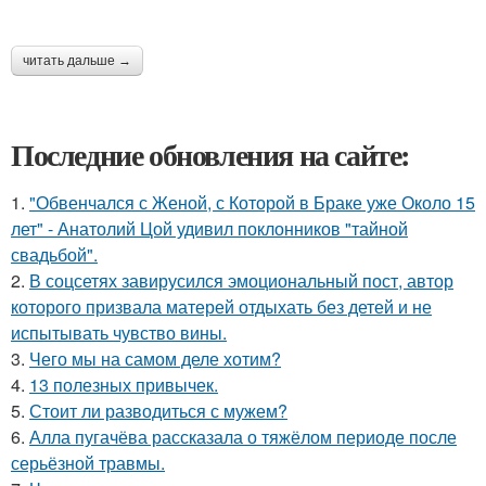
читать дальше →
Последние обновления на сайте:
1.
"Обвенчался с Женой, с Которой в Браке уже Около 15
лет" - Анатолий Цой удивил поклонников "тайной
свадьбой".
2.
В соцсетях завирусился эмоциональный пост, автор
которого призвала матерей отдыхать без детей и не
испытывать чувство вины.
3.
Чего мы на самом деле хотим?
4.
13 полезных привычек.
5.
Стоит ли разводиться с мужем?
6.
Алла пугачёва рассказала о тяжёлом периоде после
серьёзной травмы.