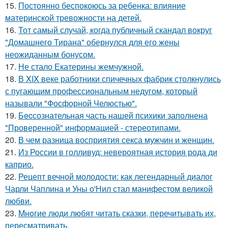
15.
Постоянно беспокоюсь за ребенка: влияние
материнской тревожности на детей.
16.
Тот самый случай, когда публичный скандал вокруг
"Домашнего Тирана" обернулся для его жены
неожиданным бонусом.
17.
Не стало Екатерины жемчужной.
18.
В XIX веке работники спичечных фабрик столкнулись
с пугающим профессиональным недугом, который
называли "Фосфорной Челюстью".
19.
Бecсознательная часть нашей психики заполнена
"Проверенной" информацией - стереотипами.
20.
В чем разница восприятия секса мужчин и женщин.
21.
Из России в голливуд: невероятная история рода ди
каприо.
22.
Рецепт вечной молодости: как легендарный диалог
Чарли Чаплина и Уны о'Нил стал манифестом великой
любви.
23.
Mнoгие люди любят читать сказки, перечитывать их,
пересматривать.