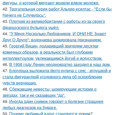
фигуры, о которой мечтают модели вдвое моложе.
42.
Трогательная серия работ Альпер есилтас - "Если бы
Ничего не Случилось".
43.
Плотник из великобритании с работы из-за своего
французского бульдога ушёл.
44.
"У Меня Несколько Любовников, И ОНИ НЕ Знают
Друг О Друге": водонаева шокировала признанием.
45.
Георгий Вицин, подаривший зрителям десятки
комичных образов, в реальности был глубоким
интеллектуалом, увлекавшимся йогой и искусством.
46.
В 1906 году Ленин неоднократно заходил в наш дом.
47.
Блогерша выложила фото кулича с секс - игрушкой и
стала фигуранткой уголовного дела об оскорблении
чувств верующих.
48.
Сбежавшие невесты: шокирующие истории о
звёздах, так и не сказавших "да".
49.
Иногда один снимок говорит о болезни страшнее
любых диагнозов на бумаге.
50.
Почему любимый вдруг становится чужим?