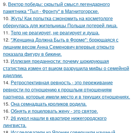
9.
Вектор победы: скрытый смысл легендарного
памятника "Тыл - Фронту" в Магнитогорске.
10.
Жуть! Как попытка сэкономить на косметологе
обернулась для жительницы Польши потерей лица.
11.
Тело не реагирует, не реагирует и душа.
12.
"Женщина Должна Быть в Форме": борющаяся с
лишним весом Анна Семенович впервые открыто
показала фигуру в бикини.
13.
Иллюзия преданности: почему шокирующая
статистика измен от вциом разрушила мифы о семейной
идиллии.
14.
Peтроспективная ревность - это переживание
ревности по отношению к прошлым отношениям
партнера, которые имели место и в текущих отношениях.
15.
Она семнадцать кроликов родила.
16.
Обнять и поцеловать жену - это святое.
17.
26 кукол нашли в квартире нижегородского
лингвиста.
18.
Исследователи из Японии совершили научный