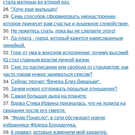
стала матерью во второй раз.
28.
"Хочу еще малышку!
29.
Семь способов сформировать умонастроение,
которое принесет вам счастье и душевное спокойствие.
30.
Не ложитесь спать, пока вы не сделаете этого!
31.
Ла-плата - город, который кажется нарисованным
линейкой.
32.
Горе от ума в женском исполнении: почему высокий
IQ стал главным врагом личной жизни.
33.
Секс по расписанию или свобода от стандартов: как
часто парам нужно заниматься сексом?
34.
Сейчас прочел "Вечера Близ Диканьки".
35.
Зачем нужно отгоревать прошлые отношения?
36.
Самая большая дыра на планете.
37.
Вдова Стива Ирвина призналась, что не ходила на
свидания после его смерти.
38.
"Федю Понесло": в сети обсуждают новую
избранницу Фёдора Бондарчука.
39.
6 прaвил, которые изменили мой хaрaктер.