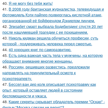
40.
Я не могу без тебя жить!
41.
В 2008 году британская журналистка, телеведущая и
фотомодель Кэти пайпер подверглась кислотной атаке,
организованной её бойфрендом Дэниелом линчем.
42.
Элизабет смарт выбрала бодибилдинг спустя 20 лет
после нашумевшей трагедии с ее похищением.
43.
Николь кидман решила обучиться професии, суть
которой - поддерживать человека перед смертью.
44.
40 хороших книг по саморазвитию.
45.
Есть одна важная часть тела у мужчины, на которую
обращают внимание многие женщины.
46.
Россиян, решивших развестись, предложили
направлять на принудительный осмотр к
психотерапевту.
47.
Бессел ван дер колк описывает психотравму как
опыт, который оставляет людей в состоянии
беспомощности и ужаса.
48.
Какие секреты скрывает обладатель премии "Оскар" -
фильм "Москва слезам не верит"?