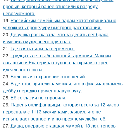
прорыв, который ранее относили к разряду
невозможного.
19.
Российским семейным парам хотят официально
усложнить процедуру быстрого расставания.
20.
Девушка рассказала, что за десять лет брака
изменила мужу всего один раз.
21.
Где взять силы на перемены.
22.
Тридцать лет в абсолютной гармонии: Максим
лагашкин и Екатерина стулова раскрыли секрет
идеального союза.
23.
Болезнь и сохранение отношений.
24.
В детстве зрители заметили, что в фильмах жамель
деббуз нередко прячет правую руку.
25.
Её согласия не спросили.
26.
Парень онлифанщицы, которая всего за 12 часов
переспала с 1113 мужчинами, заявил, что не
испытывает ревности и по-прежнему любит её.
27.
Даша, впервые ставшая мамой в 13 лет, теперь