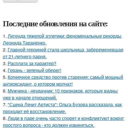
Последние обновления на сайте:
1.
Легенда тяжелой атлетики: феноменальные рекорды
Леонида Тараненко.
2.
Главной героиней стала школьница, забеременевшая
от 21-летнего парня.
3.
Расплата за характер?
4.
Герань - зеленый оберег!
5.
Копеечное средство против старения: самый мощный
антиоксидант, о котором молчат!
6.
Мужчина - неудачник: 10 признаков, которые видны
уже в начале отношений.
7.
"Сцена Лечит Артиста": Ольга Бузова рассказала, как
проходит её восстановление.
8.
Люди в паре очень часто спорят и конфликтуют вокруг
простого вопроса - кто должен извиняться.