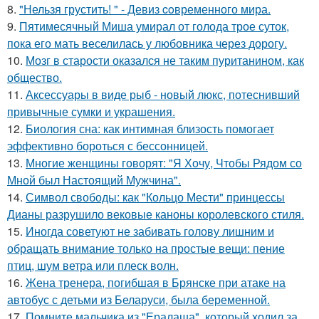
8.
"Нельзя грустить! " - Девиз coвременного мира.
9.
Пятимесячный Миша умирал от голода трое суток,
пока его мать веселилась у любовника через дорогу.
10.
Мозг в старости оказался не таким пуританином, как
общество.
11.
Аксессуары в виде рыб - новый люкс, потеснивший
привычные сумки и украшения.
12.
Биология сна: как интимная близость помогает
эффективно бороться с бессонницей.
13.
Многие женщины говорят: "Я Хочу, Чтобы Рядом со
Мной был Настоящий Мужчина".
14.
Символ свободы: как "Кольцо Мести" принцессы
Дианы разрушило вековые каноны королевского стиля.
15.
Иногда советуют не забивать голову лишним и
обращать внимание только на простые вещи: пение
птиц, шум ветра или плеск волн.
16.
Жена тренера, погибшая в Брянске при атаке на
автобус с детьми из Беларуси, была беременной.
17.
Помните мальчика из "Ералаша", который ходил за