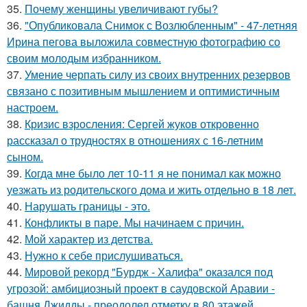
35.
Почему женщины увеличивают губы?
36.
"Опубликовала Снимок с Возлюбленным" - 47-летняя
Ирина пегова выложила совместную фотографию со
своим молодым избранником.
37.
Умение черпать силу из своих внутренних резервов
связано с позитивным мышлением и оптимистичным
настроем.
38.
Кризис взросления: Сергей жуков откровенно
рассказал о трудностях в отношениях с 16-летним
сыном.
39.
Когда мне было лет 10-11 я не понимал как можно
уезжать из родительского дома и жить отдельно в 18 лет.
40.
Нарушать границы - это.
41.
Конфликты в паре. Мы начинаем с причин.
42.
Мой характер из детства.
43.
Нужно к себе прислушиваться.
44.
Мировой рекорд "Бурдж - Халифа" оказался под
угрозой: амбициозный проект в саудовской Аравии -
башня Джидды - преодолел отметку в 80 этажей.