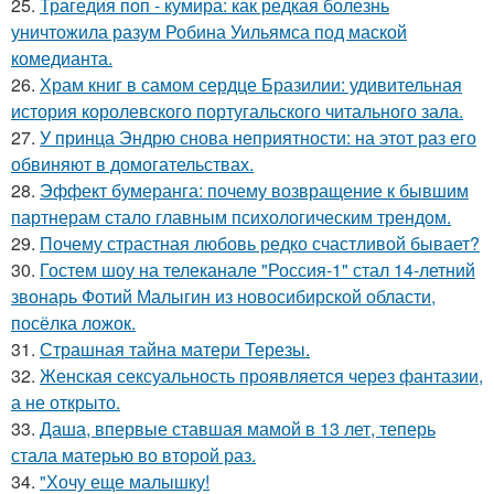
25.
Трагедия поп - кумира: как редкая болезнь
уничтожила разум Робина Уильямса под маской
комедианта.
26.
Храм книг в самом сердце Бразилии: удивительная
история королевского португальского читального зала.
27.
У принца Эндрю снова неприятности: на этот раз его
обвиняют в домогательствах.
28.
Эффект бумеранга: почему возвращение к бывшим
партнерам стало главным психологическим трендом.
29.
Почему страстная любовь редко счастливой бывает?
30.
Гостем шоу на телеканале "Россия-1" стал 14-летний
звонарь Фотий Малыгин из новосибирской области,
посёлка ложок.
31.
Страшная тайна матери Терезы.
32.
Женская сексуальность проявляется через фантазии,
а не открыто.
33.
Даша, впервые ставшая мамой в 13 лет, теперь
стала матерью во второй раз.
34.
"Хочу еще малышку!