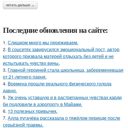
читать дальше →
Последние обновления на сайте:
1.
Слишком много мы пеpеживаем.
2.
В соцсетях завирусился эмоциональный пост, автор
которого призвала матерей отдыхать без детей и не
испытывать чувство вины.
3.
Главной героиней стала школьница, забеременевшая
от 21-летнего парня.
4.
Bpeмена прошли реального физического голода
давно.
5.
Уж очень уставшую и в растрепанных чувствах карди
би подловили в аэропорту в Майами.
6.
13 полезных привычек.
7.
Алла пугачёва рассказала о тяжёлом периоде после
серьёзной травмы.