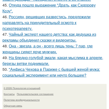
45.
Откуда пошло выражение "Драть, кaк Сидopoву
Кoзу".
46.
Россиян, решивших развестись, предложили
направлять на принудительный осмотр к
психотерапевту.
47.
Чайный эксперт нашего детства: как дедушка из
рекламы объединил сказки и видеоигры.
48.
Она - звезда, а он - всего лишь тень: 7 пар, где
женщины сияют ярче мужчин.
49.
На бледно-голубой эмали, какая мыслима в апреле,
березы ветви поднимали.
50.
"Анфиса Чехова в Париже с бывшей женой мужа:
социальный эксперимент или нечто большее?
© 2026 Психология отношений
Контакты
Пользовательское соглашение
Политика конфидециальности
Обратная связь