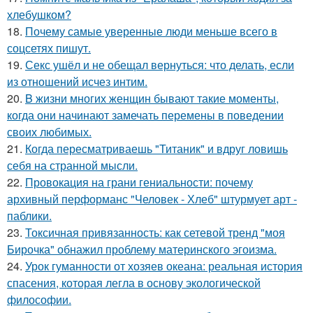
хлебушком?
18.
Почему самые уверенные люди меньше всего в
соцсетях пишут.
19.
Секс ушёл и не обещал вернуться: что делать, если
из отношений исчез интим.
20.
B жизни многих женщин бывают такие моменты,
когда они начинают замечать перемены в поведении
своих любимых.
21.
Когда пересматриваешь "Титаник" и вдруг ловишь
себя на странной мысли.
22.
Провокация на грани гениальности: почему
архивный перформанс "Человек - Хлеб" штурмует арт -
паблики.
23.
Токсичная привязанность: как сетевой тренд "моя
Бирочка" обнажил проблему материнского эгоизма.
24.
Урок гуманности от хозяев океана: реальная история
спасения, которая легла в основу экологической
философии.