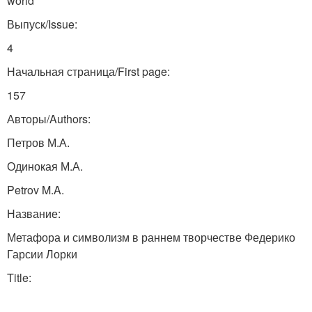
world
Выпуск/Issue:
4
Начальная страница/First page:
157
Авторы/Authors:
Петров М.А.
Одинокая М.А.
Petrov M.A.
Название:
Метафора и символизм в раннем творчестве Федерико
Гарсии Лорки
Title: